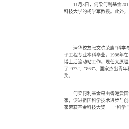
11
月
8
日，何梁何利基金
201
科技大学的杨学军教授。此外，
清华校友张文栋荣膺“科学
子工程专业本科毕业，
1986
年在
博士后流动站工作。现任太原理
了“
973
”、“
863
”、国家杰出青年
奖。
何梁何利基金是由香港爱国
家，促进祖国科学技术进步与创
家荣获基金科技大奖——“科学