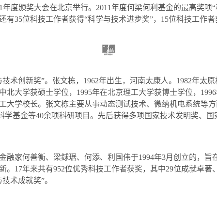
1
年度颁奖大会在北京举行。
2011
年度何梁何利基金的最高奖项“
还有
35
位科技工作者获得“科学与技术进步奖”，
15
位科技工作者
与技术创新奖”。张文栋，
1962
年出生，河南太康人。
1982
年太原
中北大学获硕士学位，
1995
年在北京理工大学获博士学位，
1996
工大学校长。张文栋主要从事动态测试技术、微纳机电系统等方
科学基金等
40
余项科研项目。先后获得多项国家技术发明奖、国
金融家何善衡、梁銶琚、何添、利国伟于
1994
年
3
月创立的，旨
新。
17
年来共有
952
位优秀科技工作者获奖，其中
29
位成就卓著
与技术成就奖”。