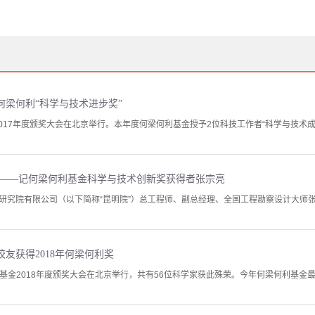
度何梁何利“科学与技术进步奖”
2017年度颁奖大会在北京举行。本年度何梁何利基金授予2位科技工作者“科学与技术成
心——记何梁何利基金科学与技术创新奖获得者张宗亮
研究院有限公司（以下简称“昆明院”）总工程师、副总经理、全国工程勘察设计大师张宗
友获得2018年何梁何利奖
何利基金2018年度颁奖大会在北京举行，共有56位科学家获此殊荣。今年何梁何利基金