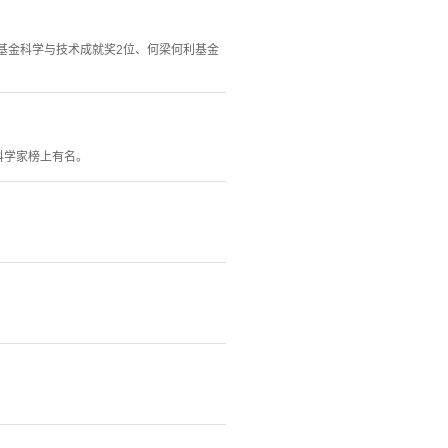
利基金科学与技术成就奖2位、何梁何利基金
科学家榜上有名。