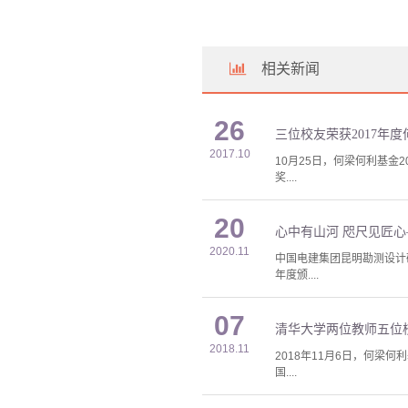
相关新闻
26
三位校友荣获2017年
2017.10
10月25日，何梁何利基金
奖....
20
心中有山河 咫尺见匠
2020.11
中国电建集团昆明勘测设计
年度颁....
07
清华大学两位教师五位校
2018.11
2018年11月6日，何梁
国....