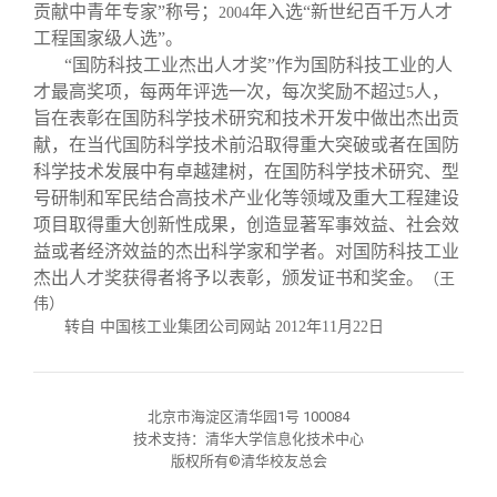
校友文苑
三创大赛
会长致辞
贡献中青年专家”称号；
年入选“新世纪百千万人才
2004
工程国家级人选”。
“国防科技工业杰出人才奖”作为国防科技工业的人
校友讲坛
实用信息
总会章程
才最高奖项，每两年评选一次，每次奖励不超过
人，
5
旨在表彰在国防科学技术研究和技术开发中做出杰出贡
校友视界
理事会名单
献，在当代国防科学技术前沿取得重大突破或者在国防
科学技术发展中有卓越建树，在国防科学技术研究、型
号研制和军民结合高技术产业化等领域及重大工程建设
制度法规
项目取得重大创新性成果，创造显著军事效益、社会效
益或者经济效益的杰出科学家和学者。对国防科技工业
联系我们
杰出人才奖获得者将予以表彰，颁发证书和奖金。
（王
伟）
转自 中国核工业集团公司网站
2012
年
11
月
22
日
北京市海淀区清华园1号 100084
技术支持：清华大学信息化技术中心
版权所有©清华校友总会