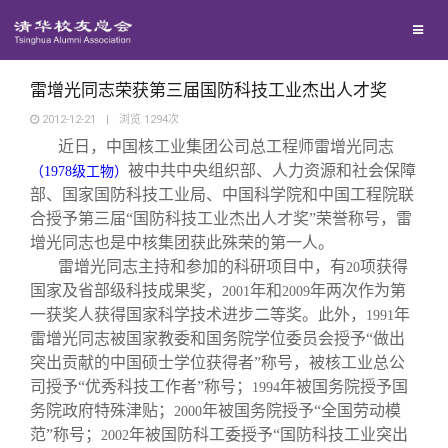
校友联络
回馈母校
地区联络
雷增光同志荣获第三届国防科技工业杰出人才奖
2012-12-21
|
浏览
1294
次
近日，中国核工业集团公司总工程师雷增光同志
媒体平台
年级联络
捐赠项目
被中共中央组织部、人力资源和社会保障
（
1978
级工物）
部、国家国防科技工业局、中国科学院和中国工程院联
百年清华
院系校友工作
捐赠新闻
《清华校友通讯》
合授予第三届“国防科技工业杰出人才奖”荣誉称号，雷
增光同志也是中核集团获此殊荣的第一人。
雷增光同志主持和参加的科研项目中，有
项获得
20
校友服务
专业委员会
捐赠纪事
《水木清华》
清华人物
国家及省部级科技成果奖，
年和
年两次作为第
2001
2009
一获奖人获得国家科学技术进步二等奖。此外，
年
1991
校友总会
兴趣群体
捐赠方法
我要订阅
清华故事
终身学习
雷增光同志被国家教委和国务院学位委员会授予“做出
突出贡献的中国硕士学位获得者”称号，被核工业总公
司授予“优秀科技工作者”称号；
年被国务院授予国
1994
关闭
西南联大校友会
义工计划
新媒体平台
青春风采
信息化服务
总会简介
务院政府特殊津贴；
年被国务院授予“全国劳动模
2000
范”称号；
年被国防科工委授予“国防科技工业突出
2002