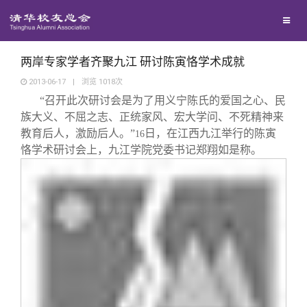
校友联络
回馈母校
地区联络
两岸专家学者齐聚九江 研讨陈寅恪学术成就
2013-06-17
|
浏览
1018
次
“召开此次研讨会是为了用义宁陈氏的爱国之心、民
媒体平台
年级联络
捐赠项目
族大义、不屈之志、正统家风、宏大学问、不死精神来
教育后人，激励后人。”
日，在江西九江举行的陈寅
16
百年清华
院系校友工作
捐赠新闻
《清华校友通讯》
恪学术研讨会上，九江学院党委书记郑翔如是称。
校友服务
专业委员会
捐赠纪事
《水木清华》
清华人物
校友总会
兴趣群体
捐赠方法
我要订阅
清华故事
终身学习
关闭
西南联大校友会
义工计划
新媒体平台
青春风采
信息化服务
总会简介