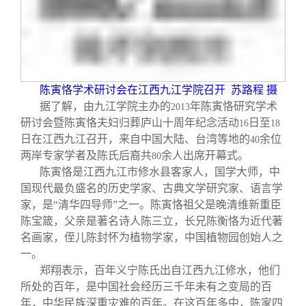
校友文苑
三创大赛
会长致辞
校友讲坛
实用信息
总会章程
校友视界
理事会名单
陈寅恪学术研讨会在江西九江学院召开
苏路程 摄
据了解，由九江学院主办的
年陈寅恪研究学术
2013
研讨会暨陈寅恪夫妇归葬庐山十周年纪念活动
日至
16
18
制度法规
日在江西九江召开，来自中国大陆、台湾等地的
余位
40
两岸专家学者及陈氏后裔共
余人出席开幕式。
80
联系我们
陈寅恪是江西九江市修水县客家人，国学大师，中
国现代最负盛名的历史学家、古典文学研究家、语言学
家，是“清华四导师”之一。陈寅恪祖父是晚清维新重臣
陈宝箴，父亲是著名诗人陈三立，长兄陈衡恪为近代著
名画家，侄儿陈封怀为植物学家，中国植物园创始人之
一。
郑翔表示，百年义宁陈氏出自江西九江修水，他们
所处的百年，是中国社会经历三千年未有之变局的百
年，中华民族深重灾难的百年。在这百年多中，陈家四