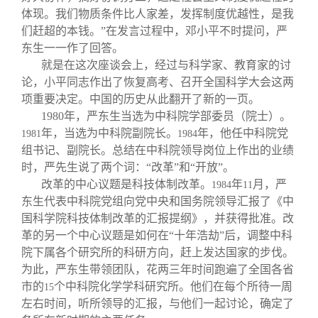
体现。我们物质条件比人家差，发挥制度优越性，是我
们赶超的本钱。”在发言过程中，邓小平不时提问，严
东生一一作了回答。
就是在这次座谈会上，经过与科学家、教育家的讨
论，小平同志作出了恢复高考、召开全国科学大会这两
项重要决定。中国的历史从此翻开了新的一页。
1980
年，严东生当选为中科院学部委员（院士）。
年，当选为中科院副院长。
年，他任中科院党
1981
1984
组书记、副院长。总结在中科院领导岗位上作出的业绩
时，严先生说了两个词：“改革”和“开放”。
改革的中心议题是科技体制改革。
年
月，严
1984
11
东生代表中科院党组向党中央和国务院领导汇报了《中
国科学院科技体制改革的汇报提纲》，并获得批准。改
革的另一个中心议题是如何在“十年浩劫”后，调整中科
院下属各个研究所的科研方向，赶上发达国家的步伐。
为此，严东生带领团队，花两三年时间跑遍了全国各省
市的
个中科院化学学科研究所。他们在每个所待一周
15
左右时间，听所领导的汇报，与他们一起讨论，确定了