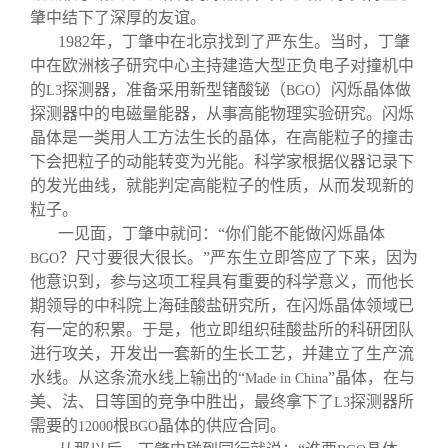
肇中结下了深厚的友谊。
1982
年，丁肇中在北京找到了严东生。当时，丁肇
中在欧洲核子研究中心主持建造大型正负电子对撞机中
的
探测器，准备采用新型锗酸铋（
）闪烁晶体做
L3
BGO
探测器中的电磁量能器，从事高能物理实验研究。闪烁
晶体是一类用人工方法生长的晶体，在高能粒子的撞击
下会把粒子的动能转变为光能。科学家根据仪器记录下
的发光曲线，就能判定高能粒子的性质，从而发现新的
粒子。
一见面，丁肇中就问：“你们能不能做闪烁晶体
？尺寸要很大很长。”严东生立即答应了下来，因为
BGO
他意识到，参与这项工程具有重要的科学意义，而他长
期领导的中科院上海硅酸盐研究所，在闪烁晶体领域已
有一定的积累。于是，他立即组织硅酸盐所的科研团队
进行攻关，开发出一套新的生长工艺，并建立了生产流
水线。从这条流水线上输出的“
”晶体，在与
Made in China
美、法、日等国的竞争中胜出，最终拿下了
探测器所
L3
需要的
根
晶体的供应合同。
12000
BGO