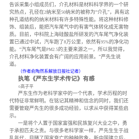
告诉采集小组成员们，介孔材料是材料科学界的一个研
究热点，孔径在
纳米至
纳米的被称为“介孔”，具有这
2
50
种孔道结构的纳米材料有许多特殊性能。将这种材料修
饰、组装后，能把汽车尾气中的有害气体转化成无害物
质。目前，中科院上海硅酸盐所研发的汽车尾气净化装
置已通过中试，汽车跑了
万公里，依然有
的净化功
8
95%
能。“汽车尾气是
的主要来源之一，所以我觉得，
PM2.5
介孔材料净化装置会有广阔的应用前景。”严先生说
道。
（作者俞陶然系解放日报社记者）
执笔《严东生学术传记》有感
○高子平
严东生作为老科学家中的一个代表，学术历程的时
代特征非常鲜明。在铭记其精神和信念的同时，我们还
需要管窥严先生的很多成功经验，以求从中获得某些启
示。
一是将个人置于国家富强和民族复兴大业之中，勇
于承担匹夫之责。与很多老科学家一样，严先生生于战
乱年代，目睹了国家衰亡的种种败象。新中国建立后，