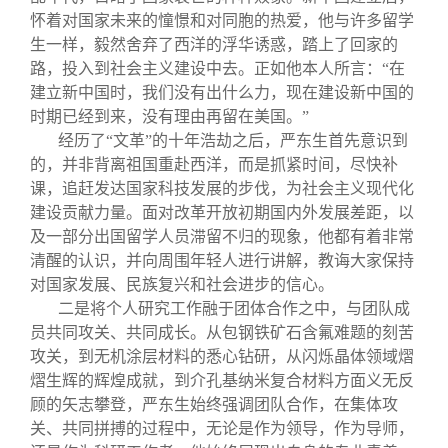
怀着对国家未来的憧憬和对同胞的热爱，他与许多留学
生一样，毅然舍弃了西洋的浮华诱惑，踏上了回家的
路，投入到社会主义建设中去。正如他本人所言：“在
建立新中国时，我们没有出什么力，现在建设新中国的
时期已经到来，没有理由再留在美国。”
经历了“文革”的十年浩劫之后，严东生首先意识到
的，并非背离祖国重赴西洋，而是抓紧时间，尽快补
课，追赶发达国家科技发展的步伐，为社会主义现代化
建设贡献力量。面对改革开放初期国内外发展差距，以
及一部分出国留学人员滞留不归的现象，他都有着非常
清醒的认识，并向周围年轻人进行讲解，教诲大家保持
对国家发展、民族复兴和社会进步的信心。
二是将个人研究工作融于团体合作之中，与团队成
员共同攻关、共同成长。从包钢铁矿石含氟难题的刻苦
攻关，到无机涂层材料的悉心钻研，从闪烁晶体领域熠
熠生辉的辉煌成就，到介孔基纳米复合材料方面义无反
顾的矢志攀登，严东生始终强调团队合作，在集体攻
关、共同拼搏的过程中，无论是作为领导，作为导师，