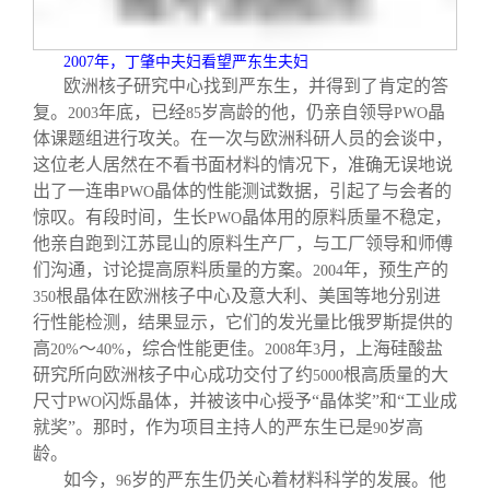
2007
年，丁肇中夫妇看望严东生夫妇
欧洲核子研究中心找到严东生，并得到了肯定的答
复。
年底，已经
岁高龄的他，仍亲自领导
晶
2003
85
PWO
体课题组进行攻关。在一次与欧洲科研人员的会谈中，
这位老人居然在不看书面材料的情况下，准确无误地说
出了一连串
晶体的性能测试数据，引起了与会者的
PWO
惊叹。有段时间，生长
晶体用的原料质量不稳定，
PWO
他亲自跑到江苏昆山的原料生产厂，与工厂领导和师傅
们沟通，讨论提高原料质量的方案。
年，预生产的
2004
根晶体在欧洲核子中心及意大利、美国等地分别进
350
行性能检测，结果显示，它们的发光量比俄罗斯提供的
高
～
，综合性能更佳。
年
月，上海硅酸盐
20%
40%
2008
3
研究所向欧洲核子中心成功交付了约
根高质量的大
5000
尺寸
闪烁晶体，并被该中心授予“晶体奖”和“工业成
PWO
就奖”。那时，作为项目主持人的严东生已是
岁高
90
龄。
如今，
岁的严东生仍关心着材料科学的发展。他
96