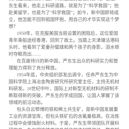
东生看来，他走上科研道路，就是为了“科学救国”；他
赴美留学，也是为了“科学救国”；如今，新中国即将成
立，他怎能不回到祖国怀抱，用自己的才华实现这个梦
想？
1950
年，在克服美国当局设置的困阻后，这位爱国
青年乘船途经香港，回到了故土。当踏上天津塘沽港码
头时，他看到了爱妻孙璧媃和两个孩子的身影，泪水顿
时夺眶而出……
在百废待兴的新中国，严东生出众的科研实力和管
理能力得到了充分释放。
1954
年底，中央组织部发出调令，任命严东生为中
国科学院上海冶金陶瓷研究所研究室主任，主持无机材
料研发。
世纪中叶，国际上对新型无机材料的研制不
20
断取得新的突破，严东生的学成回国，让国人掌握了该
领域的前沿动态。
包头白云鄂博的铁和稀土共生矿，是新中国发展重
工业的资源宝库，但包头铁矿石的含氟量极高，在冶炼
过程中会侵蚀耐火材料。于是，严东生带领团队开展科