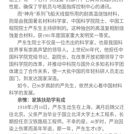
性能，确保了宇航员与地面指挥控制中心的通讯。
而“神舟”系列飞船天线窗所用的耐高温烧蚀材料，
则是由我国著名材料科学家、中国科学院院士、中国工
程院院士严东生主持研制的。这种独创的高温复相耐烧
蚀复合材料，获
年度国家重大发明奖一等奖。
1981
严东生院士不仅是一位杰出的科学家，也是我国科
技界享有崇高声望的领导人。上世纪
年代，他担任中
80
国科学院党组书记、副院长，在改革开放初期领导了中
国科学院的改革，并推动中科院与国外众多知名科学团
体建立了合作关系，使一大批中国的年轻科研人员走出
国门，到发达国家深造。
如今，已
岁高龄的严先生，依然关心着中国材料
96
科学的发展。
亲情：家族扶助学有成
1918
年
月
日，严东生出生在上海，满月后随父迁
2
10
往北京。父亲严治毕业于国立北洋大学土木工程系，长
期担任京汉铁路局工程师。不幸的是，
岁时，严治因
46
染上伤寒而英年早逝，那一年，严东生才
岁。
6