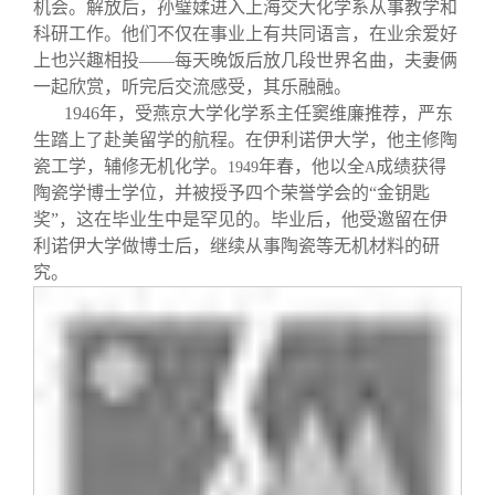
机会。解放后，孙璧媃进入上海交大化学系从事教学和
科研工作。他们不仅在事业上有共同语言，在业余爱好
上也兴趣相投——每天晚饭后放几段世界名曲，夫妻俩
一起欣赏，听完后交流感受，其乐融融。
1946
年，受燕京大学化学系主任窦维廉推荐，严东
生踏上了赴美留学的航程。在伊利诺伊大学，他主修陶
瓷工学，辅修无机化学。
年春，他以全
成绩获得
1949
A
陶瓷学博士学位，并被授予四个荣誉学会的“金钥匙
奖”，这在毕业生中是罕见的。毕业后，他受邀留在伊
利诺伊大学做博士后，继续从事陶瓷等无机材料的研
究。