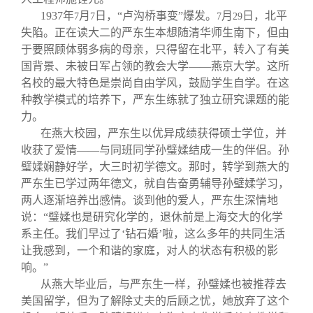
1937
年
月
日，“卢沟桥事变”爆发。
月
日，北平
7
7
7
29
失陷。正在读大二的严东生本想随清华师生南下，但由
于要照顾体弱多病的母亲，只得留在北平，转入了有美
国背景、未被日军占领的教会大学——燕京大学。这所
名校的最大特色是崇尚自由学风，鼓励学生自学。在这
种教学模式的培养下，严东生练就了独立研究课题的能
力。
在燕大校园，严东生以优异成绩获得硕士学位，并
收获了爱情——与同班同学孙璧媃结成一生的伴侣。孙
璧媃娴静好学，大三时初学德文。那时，转学到燕大的
严东生已学过两年德文，就自告奋勇辅导孙璧媃学习，
两人逐渐培养出感情。谈到他的爱人，严东生深情地
说：“璧媃也是研究化学的，退休前是上海交大的化学
系主任。我们早过了‘钻石婚’啦，这么多年的共同生活
让我感到，一个和谐的家庭，对人的状态有积极的影
响。”
从燕大毕业后，与严东生一样，孙璧媃也被推荐去
美国留学，但为了解除丈夫的后顾之忧，她放弃了这个