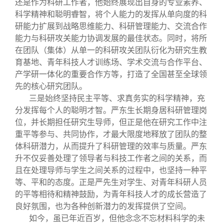
还是作为科研工作者，他始终展现出自身的专业素养、
科学精神和聪明睿智，将个人能力的发挥从单向度的科
研能力扩展到战略思维能力、科研管理能力、交流合作
能力与科研攻关能力协调发展的最佳状态。同时，将所
在团队（集体）从单一的科研攻关团队衍化为研究生教
育基地、青年科技人才训练场、学术交流与合作平台、
产学研一体化的重要合作方等，打造了全国甚至全球领
先的核心研究团队。
三是始终坚持民主平等、求真务实的科学精神，充
分发挥每个人的聪明才智。严东生长期身居科研管理岗
位，并长期担任研究生导师，但正是他在研究工作中注
重平等参与、共同协作，才最大限度地释放了团队的整
体科研潜力，从而提升了科研管理的效率与质量。严东
升不仅妥善处理了领导者与科技工作者之间的关系，而
且在处理导师与学生之间关系的过程中，也坚持一种平
等、平和的态度。正是严先生对学生、对青年科研人员
的平等相待和精神鼓励，为青年科技人才的成长营造了
良好氛围，也为各种创新潜力的发挥提供了空间。
如今，虽已年近百岁，但他念念不忘材料科学的未