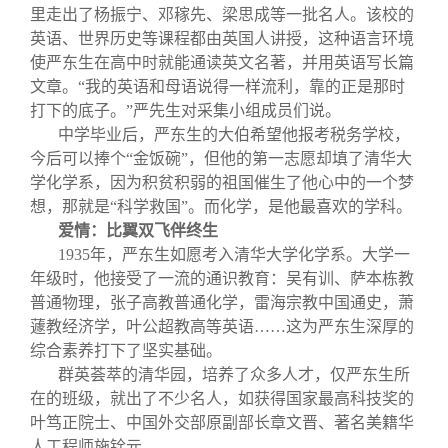
里走出了杨振宁、邓稼先、梁思成等一批名人。该校的
英语、世界历史等课程都由英国人讲授，这种语言环境
使严东生在高中时就能通读英文名著，并用英语写长篇
文章。“我的英语和母语说得一样流利，靠的正是那时
打下的底子。”严先生对采集小组成员们说。
中学毕业后，严东生的大伯希望他报考税务学校，
今后可以捧个“金饭碗”，但他的第一志愿却填了清华大
学化学系，因为积贫积弱的祖国催生了他心中的一个梦
想，那就是“科学救国”。而化学，是他最喜欢的学科。
爱情：比翼双飞伴终生
1935
年，严东生如愿考入清华大学化学系。大学一
年级时，他接受了一流的通识教育：吴有训、萨本栋教
普通物理，张子高教普通化学，雷海宗教中国通史，萧
蘧教经济学，叶公超教高等英语……这为严东生深厚的
综合素养打下了坚实基础。
群英荟萃的清华园，培养了众多人才，仅严东生所
在的班级，就出了不少名人，如获得国家最高科技奖的
叶笃正院士、中国外交部原副部长章文晋、著名美籍华
人工程师施铨元。