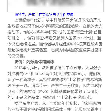
1992
年，严东生在实验室与学生们交流
上世纪
年代初，从中科院领导岗位退下来的严东
90
生敏锐地发现了纳米材料研究的国际趋势。在他的大力
推动下，“纳米材料科学研究”成为国家“攀登计划”首批
项目之一，该项目在
年后又被列入国家“
”计划，至
5
973
今仍在继续拓展。而他倡导并组建的中科院高性能陶瓷
与超微结构开放实验室，已成为同类国家重点实验室中
的佼佼者。
友情：闪烁晶体跨国缘
2012
年
月
日，欧洲核子研究中心宣布，大型强子
7
4
对撞机的
和
两个对撞点的实验显示，他们发
CMS
ATLAS
现了一种新粒子，其特性与被称为“上帝粒子”的希格斯
玻色子一致。消息传来，严东生十分欣喜，因为
探
CMS
测器上的钨酸铅（
）闪烁晶体是他带领团队研制
PWO
的，正是这种晶体，捕捉到了“上帝粒子”的踪迹。
据严东生介绍，从上世纪
年代初起，他就带队为
80
欧洲核子研究中心研制闪烁晶体，并与诺贝尔奖得主丁