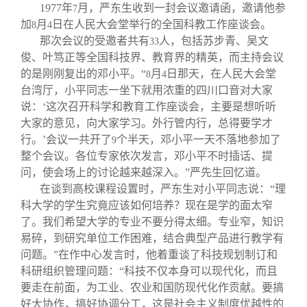
1977
年
月，严东生收到一封会议邀请函，邀请他参
7
加
月
日在人民大会堂举行的全国科教工作座谈会。
8
4
那次会议的受邀者共有
人，包括苏步青、吴文
33
俊、叶笃正等全国科技界、教育界的精英，而主持会议
的是刚刚复出的邓小平。“
月
日那天，在人民大会堂
8
4
台湾厅，小平同志一坐下就用浓重的四川口音对大家
说：‘这次召开科学和教育工作座谈会，主要是想听听
大家的意见，向大家学习。外行管内行，总得要学才
行。’会议一共开了
个半天，邓小平一天不落地参加了
9
整个会议。各位专家依次发言，邓小平不时插话、提
问，使会场上的讨论越来越深入。”严先生回忆道。
在谈到高校课程设置时，严东生对小平同志说：“理
科大学的学生究竟应该如何培养？现在是学的面太窄
了。我们希望大学的专业不要分得太细。专业窄，知识
易碎，到研究单位工作困难，结合典型产品进行教学有
问题。”在作中心发言时，他着重谈了科技规划制订和
科研组织管理问题：“科技不仅本身可以现代化，而且
要走在前面，为工业、农业和国防现代化作贡献。要搞
好大协作，搞好协调分工，这是社会主义制度优越性的