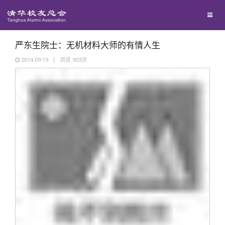
校友联络
回馈母校
地区联络
严东生院士：无机材料大师的有情人生
2014-09-19
|
浏览
903
次
媒体平台
年级联络
捐赠项目
百年清华
院系校友工作
捐赠新闻
《清华校友通讯》
校友服务
专业委员会
捐赠纪事
《水木清华》
清华人物
校友总会
兴趣群体
捐赠方法
我要订阅
清华故事
终身学习
关闭
西南联大校友会
义工计划
新媒体平台
青春风采
信息化服务
总会简介