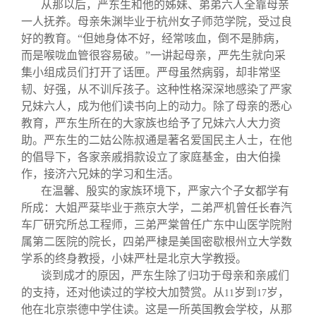
从那以后，严东生和他的姊妹、弟弟六人全靠母亲
一人抚养。母亲朱渊毕业于杭州女子师范学院，受过良
好的教育。“但她身体不好，经常咳血，倒不是肺病，
而是喉咙血管很容易破。”一讲起母亲，严先生就向采
集小组成员们打开了话匣。严母虽然病弱，却非常坚
韧、好强，从不训斥孩子。这种性格深深地感染了严家
兄妹六人，成为他们读书向上的动力。除了母亲的悉心
教育，严东生所在的大家族也给予了兄妹六人大力资
助。严东生的二姑公陈叔通是著名爱国民主人士，在他
的倡导下，各家亲戚捐款设立了家庭基金，由大伯操
作，接济六兄妹的学习和生活。
在温馨、殷实的家族环境下，严家六个子女都学有
所成：大姐严棻毕业于燕京大学，二弟严机曾任长春汽
车厂研究所总工程师，三弟严棠曾任广东中山医学院附
属第二医院的院长，四弟严棣是美国密歇根州立大学数
学系的终身教授，小妹严杜是北京大学教授。
谈到成才的原因，严东生除了归功于母亲和亲戚们
的支持，还对他读过的学校大加赞赏。从
岁到
岁，
11
17
他在北京崇德中学住读。这是一所英国教会学校，从那