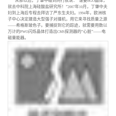
从那以后，丁肇中碰到同行就说：“谁要
晶体，
BGO
就去中科院上海硅酸盐研究所！”
年
月，丁肇中夫
2007
10
妇到上海后专程去拜访了严东生夫妇。
年，欧洲核
1994
子中心决定建造大型强子对撞机，用它来寻找质量之源
——希格斯玻色子。要捕捉到它的踪迹，就需要用数以
万计的
闪烁晶体打造出
探测器的“心脏”——电
PWO
CMS
磁量能器。