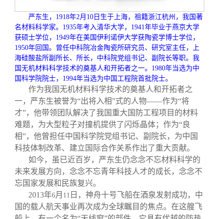
校友文苑
三创大赛
会长致辞
严东生，
1918
年
2
月
10
日生于上海，祖籍浙江杭州，我国著
名材料科学家。
1935
年考入清华大学，
1941
年毕业于燕京大学
校友讲坛
实用信息
总会章程
获硕士学位，
1949
年在美国伊利诺伊大学获陶瓷学博士学位，
1950
年回国。曾任中科院冶金陶瓷所研究员、研究室主任，上
海硅酸盐所副所长、所长，中科院党组书记、副院长等职。我
校友视界
理事会名单
国无机材料科学技术的奠基人和开拓者之一。
1980
年当选为中
国科学院院士，
1994
年当选为中国工程院首批院士。
作为我国无机材料科学技术的奠基人和开拓者之
制度法规
一，严东生被誉为“出将入相”式的人物——作为“将
才”，他带领团队解决了我国重大国防工程项目的材料
联系我们
难题，为大型粒子对撞机提供了闪烁晶体；作为“良
相”，他曾担任中国科学院党组书记、副院长，为中国
科技体制改革、建立国际合作关系作出了重大贡献。
如今，虽已近百岁，严东生仍念念不忘材料科学的
未来发展方向，念念不忘青年科技人才的成长，念念不
忘国家发展和民族复兴。
2013
年
月
日，神舟十号飞船在酒泉发射成功，中
6
11
国的载人航天事业再次成为全球瞩目的焦点。在这艘飞
船上，有一个名为“天线窗”的部件，它具有优越的防热