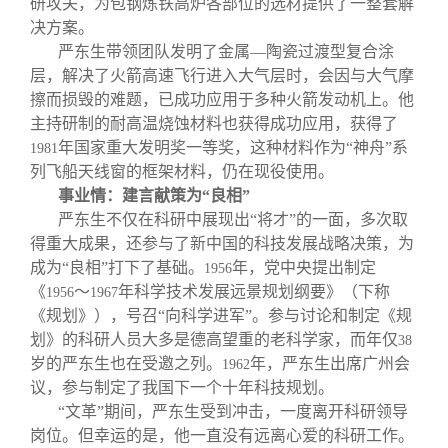
研攻关，为包钢炼铁高炉各部位的选材提供了一整套解
决方案。
严东生带领团队发明了金属—陶瓷过渡型复合涂
层，解决了火箭高速飞行进入大气层时，会因与大气摩
擦而损毁的难题，已成功应用于多种火箭发动机上。他
主持研制的耐高温烧蚀材料也获得成功应用，获得了
年国家重大发明奖一等奖，这种材料作为“神舟”系
1981
列飞船天线窗的框架材料，仍在现役使用。
事业情：建言献策为“良相”
严东生不仅在科研中展现出“将才”的一面，多次取
得重大成果，还参与了新中国的科技发展战略决策，为
成为“良相”打下了基础。
年，党中央提出制定
1956
《
～
年科学技术发展远景规划纲要》（下称
1956
1967
《规划》），号召“向科学进军”。参与讨论和制定《规
划》的科研人员大多是德高望重的老科学家，而年仅
38
岁的严东生也在受邀之列。
年，严东生出席广州会
1962
议，参与制定了我国下一个十年科技规划。
“文革”期间，严东生受到冲击，一度离开科研领导
岗位。但幸运的是，他一直没有远离心爱的科研工作。