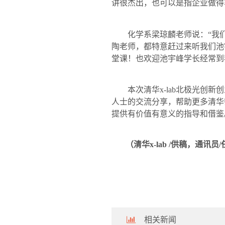
讲很杰出，也可以是指企业做得
化学系梁琼麟老师说：“我
陶老师，都特意赶过来听我们池
堂课！也欢迎池宇峰学长经常到
本次清华
x-lab
北极光创新创
人士的交流分享，帮助更多清华
提供有价值有意义的指导和借鉴
（清华
x-lab /
供稿，通讯员
/
相关新闻