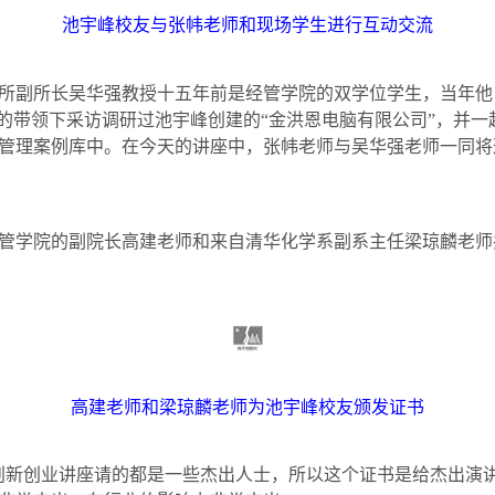
池宇峰校友与张帏老师和现场学生进行互动交流
所副所长吴华强教授十五年前是经管学院的双学位学生，当年他
师的带领下采访调研过池宇峰创建的“金洪恩电脑有限公司”，并
管理案例库中。在今天的讲座中，张帏老师与吴华强老师一同将
管学院的副院长高建老师和来自清华化学系副系主任梁琼麟老师
高建老师和梁琼麟老师为池宇峰校友颁发证书
创新创业讲座请的都是一些杰出人士，所以这个证书是给杰出演