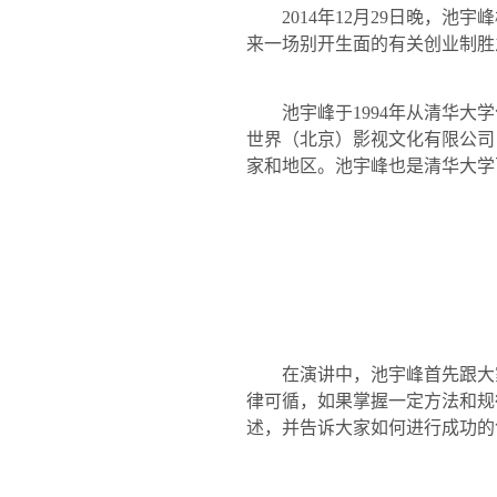
2014
年
12
月
29
日晚，池宇峰
来一场别开生面的有关创业制胜
池宇峰于
1994
年从清华大学
世界（北京）影视文化有限公司
家和地区。池宇峰也是清华大学
在演讲中，池宇峰首先跟大
律可循，如果掌握一定方法和规
述，并告诉大家如何进行成功的