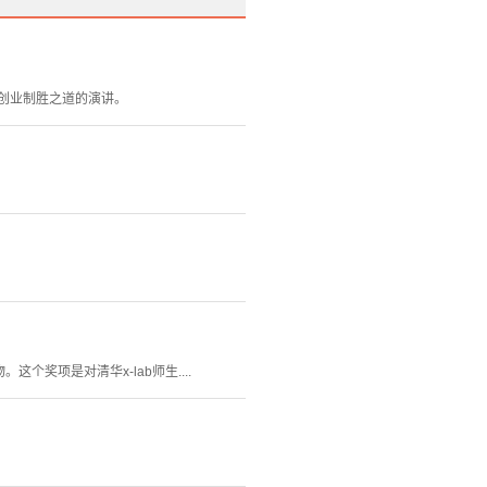
有关创业制胜之道的演讲。
这个奖项是对清华x-lab师生....