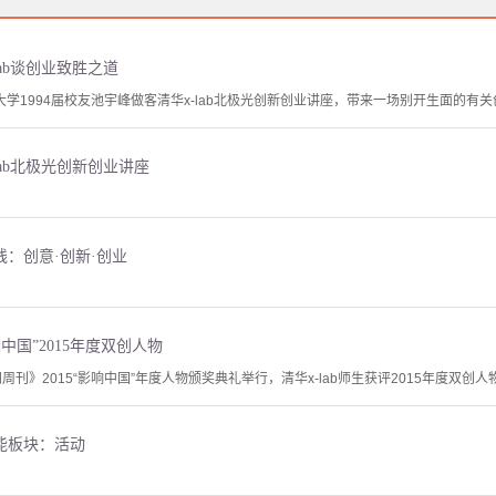
ab谈创业致胜之道
清华大学1994届校友池宇峰做客清华x-lab北极光创新创业讲座，带来一场别开生面的
lab北极光创新创业讲座
大主线：创意·创新·创业
响中国”2015年度双创人物
周刊》2015“影响中国”年度人物颁奖典礼举行，清华x-lab师生获评2015年度双创人物。
大功能板块：活动