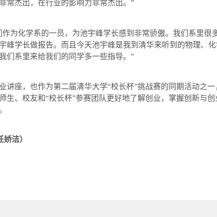
非常杰出，在行业的影响力非常杰出。”
们作为化学系的一员，为池宇峰学长感到非常骄傲。我们系里很
宇峰学长做报告。而且今天池宇峰是我到清华来听到的物理、化
我们系里来给我们的同学多一些指导。”
业讲座，也作为第二届清华大学“校长杯”挑战赛的同期活动之
师生、校友和“校长杯”参赛团队更好地了解创业，掌握创新与
。
任娇洁）