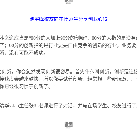
池宇峰校友向在场师生分享创业心得
胜之道应当是“
80
分的人加上
90
分的创新”。
80
分的人指的是没有
辛；
90
分的创新指的是行业要是自由竞争的创新的行业，业务要
断，没有可能不成功。
地创新，你会忽然发现创新很容易。首先什么叫创新，创新是连
接速度会越来越快，所以你要试着创新，经常想一些新玩意儿。
你已经很习惯于创新了。”
清华
x-lab
主任张帏老师进行了对话，并与在场学生、校友进行了