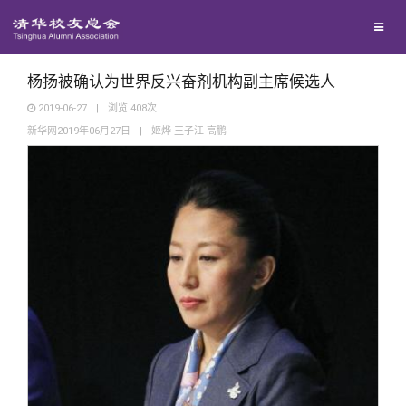
校友联络
回馈母校
地区联络
杨扬被确认为世界反兴奋剂机构副主席候选人
2019-06-27
|
浏览
408
次
新华网2019年06月27日
|
姬烨 王子江 高鹏
媒体平台
年级联络
捐赠项目
百年清华
院系校友工作
捐赠新闻
《清华校友通讯》
校友服务
专业委员会
捐赠纪事
《水木清华》
清华人物
校友总会
兴趣群体
捐赠方法
我要订阅
清华故事
终身学习
关闭
西南联大校友会
义工计划
新媒体平台
青春风采
信息化服务
总会简介