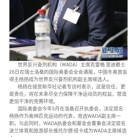
校友文苑
三创大赛
会长致辞
校友讲坛
实用信息
总会章程
校友视界
理事会名单
制度法规
世界反兴奋剂机构（WADA）主席克雷格·里迪爵士
26日在瑞士洛桑的国际奥委会全会通报，中国冬奥首金
联系我们
得主杨扬成为世界反兴奋剂机构副主席候选人。
杨扬在接受新华社记者专访时表示，这是信任，更
是责任，将在未来尽全力保障干净运动员的权益，营造
更加干净的竞赛环境。
国际奥委会今年5月在洛桑召开执委会，决定提名
杨扬作为奥林匹克运动的代表，竞选WADA副主席一
职。与此同时，WADA执委会和基金会董事会决定提名
波兰体育和旅游部长维托尔德·班卡成为WADA主席候选