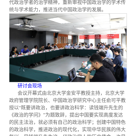
校友文苑
三创大赛
会长致辞
代政治学者的治学精神，重新审视中国政治学的学术传
统与学术能力，推进当代中国政治学的发展。
校友讲坛
实用信息
总会章程
校友视界
理事会名单
制度法规
联系我们
研讨会现场
会议开幕式由北京大学金安平教授主持，北京大学
政府管理学院院长、中国政治学研究中心主任俞可平教
授以“既要讲政治，也要讲政治科学：读钱端升先生的
《政治的学问》”为题致辞，提出中国要实现高度发达
的民主法治，就必须有自己的政治科学；创建中国特色
的政治科学，推进政治的现代化，实现中华民族的伟大