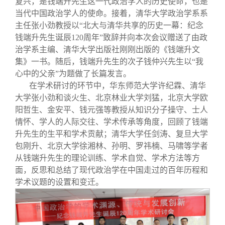
复兴，是钱端升先生这一代政治学人的历史使命，也是
当代中国政治学人的使命。接着，清华大学政治学系系
主任张小劲教授以“北大与清华共享的历史一幕：纪念
钱端升先生诞辰120周年”致辞并向本次会议赠送了由政
治学系主编、清华大学出版社刚刚出版的《钱端升文
集》一书。随后，钱端升先生的次子钱仲兴先生以“我
心中的父亲”为题做了长篇发言。
在学术研讨的环节中，华东师范大学许纪霖、清华
大学张小劲和谈火生、北京林业大学刘猛，北京大学欧
阳哲生、金安平、钱元强等教授从知识分子操守、士人
情怀、学人的人际交往、学术传承等角度，回顾了钱端
升先生的生平和学术贡献；清华大学任剑涛、复旦大学
包刚升、北京大学徐湘林、孙明、罗祎楠、马啸等学者
从钱端升先生的理论训练、学术自觉、学术方法等方
面，反思和总结了现代政治学在中国走过的百年历程和
学术议题的设置和变迁。