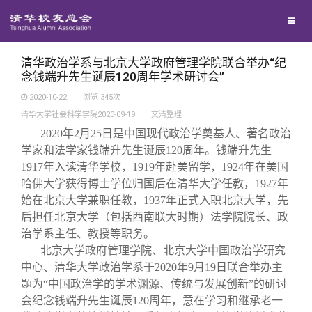
校友联络
回馈母校
地区联络
清华政治学系与北京大学政府管理学院联合举办“纪
念钱端升先生诞辰120周年学术研讨会”
2020-10-22
|
浏览
345
次
媒体平台
年级联络
捐赠项目
清华大学社会科学学院2020-09-19
|
文清整理
2020
年2月25日是中国现代政治学奠基人、著名政治
百年清华
院系校友工作
捐赠新闻
《清华校友通讯》
学家和法学家钱端升先生诞辰120周年。钱端升先生
1917年入读清华学校，1919年赴美留学，1924年在美国
哈佛大学获得博士学位归国后在清华大学任教，1927年
校友服务
专业委员会
捐赠纪事
《水木清华》
清华人物
始在北京大学兼职任教，1937年正式入职北京大学，先
后担任北京大学（包括西南联大时期）法学院院长、政
校友总会
兴趣群体
捐赠方法
我要订阅
清华故事
终身学习
治学系主任、教授等职务。
北京大学政府管理学院、北京大学中国政治学研究
中心、清华大学政治学系于2020年9月19日联合举办主
关闭
西南联大校友会
义工计划
新媒体平台
青春风采
信息化服务
总会简介
题为“中国政治学的学术渊源、传统与发展创新”的研讨
会纪念钱端升先生诞辰120周年，意在学习和继承老一