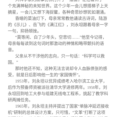
个充满神秘的未知世界。这个少年一会儿想搭梯子上天
摘星，一会儿又想下海捉鳖，各种奇思妙想犹如潮涌。
昏暗的菜油灯下，母亲常常教他诵读古诗词，陆游
的《示儿》、岳飞的《满江红》，刘永坦跟着母亲一字
一句，抑扬顿挫。
“莫等闲、白了少年头，空悲切……”他至今记得，
母亲每每读到这句词时那激动的神情和略带颤抖的语
音。
父亲从不干涉他的志向，只一句话：“科学可以救
国。”
那时他还不知，这种无法言说却令人血脉偾张的感
受，就是日后影响他一生的“家国情怀”。
1953
年，刘永坦以优异成绩考入哈尔滨工业大学，
后作为预备师资被派往清华大学进修两年。
年，刘
1958
永坦回到哈工大参与组建无线电工程系，挑起了教学科
研两摊任务。
1965
年，刘永坦主持并提出了国家“单脉冲延迟接收
机”研制的总体设计方案，只可惜，“文革”打断了这项