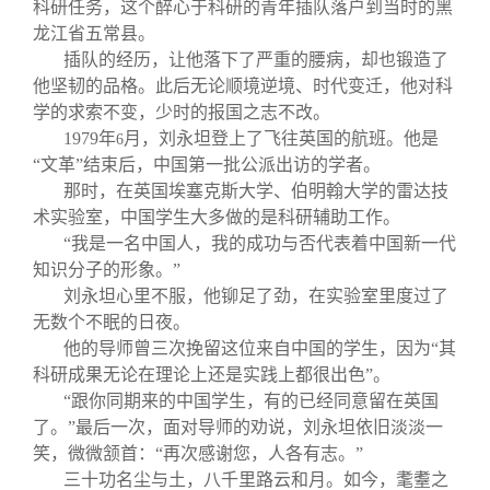
科研任务，这个醉心于科研的青年插队落户到当时的黑
龙江省五常县。
插队的经历，让他落下了严重的腰病，却也锻造了
他坚韧的品格。此后无论顺境逆境、时代变迁，他对科
学的求索不变，少时的报国之志不改。
1979
年
月，刘永坦登上了飞往英国的航班。他是
6
“文革”结束后，中国第一批公派出访的学者。
那时，在英国埃塞克斯大学、伯明翰大学的雷达技
术实验室，中国学生大多做的是科研辅助工作。
“我是一名中国人，我的成功与否代表着中国新一代
知识分子的形象。”
刘永坦心里不服，他铆足了劲，在实验室里度过了
无数个不眠的日夜。
他的导师曾三次挽留这位来自中国的学生，因为“其
科研成果无论在理论上还是实践上都很出色”。
“跟你同期来的中国学生，有的已经同意留在英国
了。”最后一次，面对导师的劝说，刘永坦依旧淡淡一
笑，微微颔首：“再次感谢您，人各有志。”
三十功名尘与土，八千里路云和月。如今，耄耋之