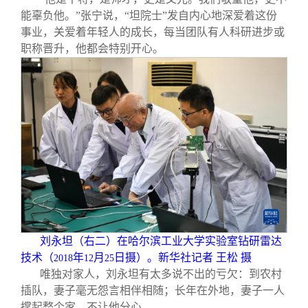
能辜负他。”张宁说，“坦院士”发自内心地深爱着这份
事业，关爱着年轻人的成长，每当团队有人科研进步或
职称晋升，他都会特别开心。
刘永坦（右二）在哈尔滨工业大学实验室钻研雷达
技术（
年
月
日摄）。新华社记者 王松 摄
2018
12
25
唯独对家人，刘永坦有太多说不出的亏欠：到农村
插队，妻子毫无怨言相伴相随；长年在外地，妻子一人
撑起整个家，不让他分心……