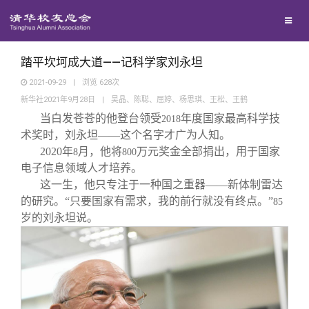
校友联络
回馈母校
地区联络
踏平坎坷成大道——记科学家刘永坦
2021-09-29
|
浏览
628
次
新华社2021年9月28日
|
吴晶、陈聪、屈婷、杨思琪、王松、王鹤
媒体平台
年级联络
捐赠项目
当白发苍苍的他登台领受
年度国家最高科学技
2018
术奖时，刘永坦——这个名字才广为人知。
百年清华
院系校友工作
捐赠新闻
《清华校友通讯》
2020
年
月，他将
万元奖金全部捐出，用于国家
8
800
电子信息领域人才培养。
这一生，他只专注于一种国之重器——新体制雷达
校友服务
专业委员会
捐赠纪事
《水木清华》
清华人物
的研究。“只要国家有需求，我的前行就没有终点。”
85
岁的刘永坦说。
校友总会
兴趣群体
捐赠方法
我要订阅
清华故事
终身学习
关闭
西南联大校友会
义工计划
新媒体平台
青春风采
信息化服务
总会简介