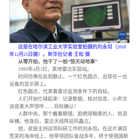
校友文苑
三创大赛
会长致辞
校友讲坛
实用信息
总会章程
校友视界
理事会名单
这是在哈尔滨工业大学实验室拍摄的刘永坦（
2018
年
月
日摄）。新华社记者 王松 摄
12
25
制度法规
从零开始，他干了一桩“惊天动地事”
1990
年
月
日，某地雷达实验站。
4
3
时间仿佛在此刻静止。一个红色圆点，出现在一台
联系我们
设备的显示屏上。
红色圆点，代表着雷达监测条件下的目标。
人们开始忙碌起来：记录数据、核对信息、小声交
谈或者大声惊呼……目标确认！
人群中央，那个戴着眼镜、脸晒得黝黑的人，热泪
纵横。他身后，雷达天线阵迎风矗立。
他，就是主持这项科研工作的刘永坦。在这片满目
荒芜的海岸线上，他带领团队奋战多年，终于使我国新