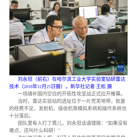
刘永坦（前右）在哈尔滨工业大学实验室钻研雷达
技术（
年
月
日摄）。新华社记者 王松 摄
2018
12
25
一场填补国内空白的开拓性攻坚战正式拉开帷幕。
当时，雷达实验站的选址位于一片荒芜地带，批复
的经费不足，发射机、接收机等模拟系统和操作系统也
十分落后。
团队里有人打了蔫儿，刘永坦话语铿锵：“如果没有
难点，还叫什么科研！”