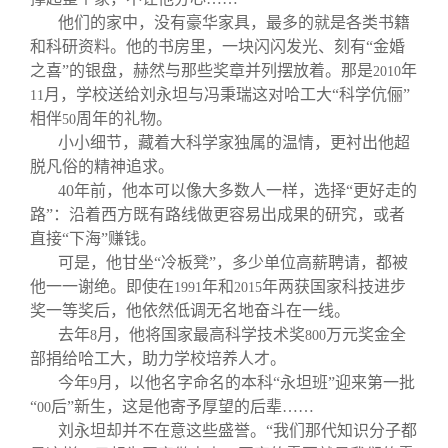
他们的家中，没有豪华家具，最多的就是各类书籍
和科研资料。他的书房里，一块闪闪发光、刻有“金婚
之喜”的银盘，赫然与那些奖章并列摆放着。那是
年
2010
月，学校送给刘永坦与冯秉瑞这对哈工大“科学伉俪”
11
相伴
周年的礼物。
50
小小细节，藏着大科学家独属的温情，更衬出他超
脱凡俗的精神追求。
40
年前，他本可以像大多数人一样，选择“更好走的
路”：沿着西方既有路线做更容易出成果的研究，或者
直接“下海”赚钱。
可是，他甘坐“冷板凳”，多少单位高薪聘请，都被
他一一谢绝。即使在
年和
年两获国家科技进步
1991
2015
奖一等奖后，他依然低调无名地奋斗在一线。
去年
月，他将国家最高科学技术奖
万元奖金全
8
800
部捐给哈工大，助力学校培养人才。
今年
月，以他名字命名的本科“永坦班”迎来第一批
9
“
后”新生，这是他寄予厚望的后辈……
00
刘永坦却并不在意这些盛誉。“我们那代知识分子都