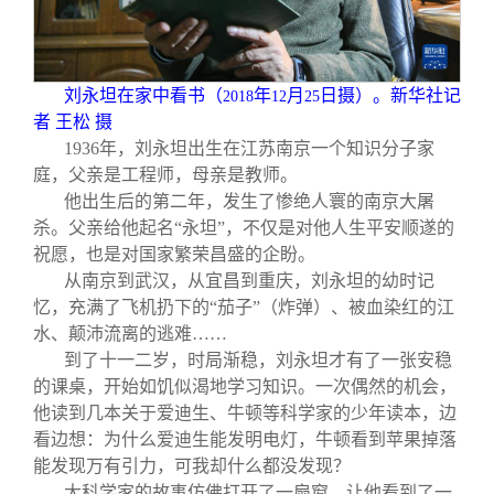
刘永坦在家中看书（
年
月
日摄）。新华社记
2018
12
25
者 王松 摄
1936
年，刘永坦出生在江苏南京一个知识分子家
庭，父亲是工程师，母亲是教师。
他出生后的第二年，发生了惨绝人寰的南京大屠
杀。父亲给他起名“永坦”，不仅是对他人生平安顺遂的
祝愿，也是对国家繁荣昌盛的企盼。
从南京到武汉，从宜昌到重庆，刘永坦的幼时记
忆，充满了飞机扔下的“茄子”（炸弹）、被血染红的江
水、颠沛流离的逃难……
到了十一二岁，时局渐稳，刘永坦才有了一张安稳
的课桌，开始如饥似渴地学习知识。一次偶然的机会，
他读到几本关于爱迪生、牛顿等科学家的少年读本，边
看边想：为什么爱迪生能发明电灯，牛顿看到苹果掉落
能发现万有引力，可我却什么都没发现？
大科学家的故事仿佛打开了一扇窗，让他看到了一