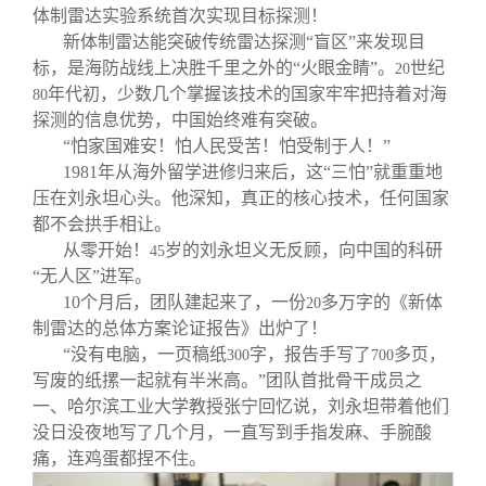
体制雷达实验系统首次实现目标探测！
新体制雷达能突破传统雷达探测“盲区”来发现目
标，是海防战线上决胜千里之外的“火眼金睛”。
世纪
20
年代初，少数几个掌握该技术的国家牢牢把持着对海
80
探测的信息优势，中国始终难有突破。
“怕家国难安！怕人民受苦！怕受制于人！”
1981
年从海外留学进修归来后，这“三怕”就重重地
压在刘永坦心头。他深知，真正的核心技术，任何国家
都不会拱手相让。
从零开始！
岁的刘永坦义无反顾，向中国的科研
45
“无人区”进军。
10
个月后，团队建起来了，一份
多万字的《新体
20
制雷达的总体方案论证报告》出炉了！
“没有电脑，一页稿纸
字，报告手写了
多页，
300
700
写废的纸摞一起就有半米高。”团队首批骨干成员之
一、哈尔滨工业大学教授张宁回忆说，刘永坦带着他们
没日没夜地写了几个月，一直写到手指发麻、手腕酸
痛，连鸡蛋都捏不住。