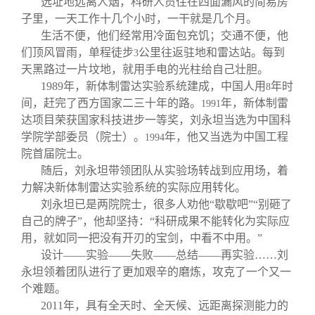
选址地远离人烟，科研人员住在四面漏风的简易房
子里，一天工作十几个小时，一干就是几个月。
生活不便，他们经常用冷面包充饥；交通不便，他
们顶风冒雨，单程徒步
公里往返驻地和雷达站。每到
3
天黑路过一片坟地，就用手电的光柱给自己壮胆。
1989
年，新体制雷达实验系统建成，中国人用
年时
8
间，赶完了西方国家二三十年的路。
年，新体制雷
1991
达项目荣获国家科技进步一等奖，刘永坦当选为中国科
学院学部委员（院士）。
年，他又当选为中国工程
1994
院首届院士。
随后，刘永坦带领团队从实验场转战到应用场，着
力解决新体制雷达实验系统的实际应用转化。
刘永坦已是两院院士，很多人劝他“歇歇吧”“别砸了
自己的牌子”，他却坚持：“科研成果不能转化为实际应
用，就如同一把没有开刃的宝剑，中看不中用。”
设计——实验——失败——总结——再实验……刘
永坦领着团队进行了更加艰辛的磨炼，攻克了一个又一
个难题。
2011
年，具有全天时、全天候、远距离探测能力的