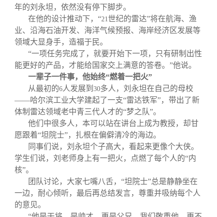
年的刘永坦，依然没有停下脚步。
在他的设计推动下，“
世纪的雷达”将在航海、渔
21
业、沿海石油开发、海洋气候预报、海岸经济区发展等
领域大显身手，造福于民。
“一项任务完成了，就要开始下一项，只有研制出性
能更好的产品，才能给国家交上满意的答卷。”他说。
一辈子一件事，他始终“燃着一把火”
从最初的
人发展到
多人，刘永坦在自己的母校
6
30
——哈尔滨工业大学建起了一支“雷达铁军”，带出了新
体制雷达领域老中青三代人才的“梦之队”。
他们中很多人，本可以站在讲台上成为教授，却甘
愿跟着“坦院士”，扎根在偏僻清冷的海边。
同事们说，刘永坦个子高大，看起来更像个大侠。
学生们说，刘老师身上有一把火，点燃了每个人的“内
核”。
团队讨论，大家七嘴八舌，“坦院士”总是静静坐在
一边，耐心倾听，最后再总结发言，尊重并吸纳每个人
的意见。
“他是干将，是帅才，更是父兄。我们敬重他，更不