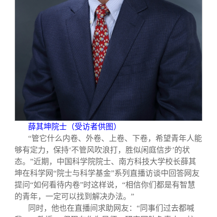
校友文苑
三创大赛
会长致辞
校友讲坛
实用信息
总会章程
校友视界
理事会名单
制度法规
联系我们
薛其坤院士（受访者供图）
“管它什么内卷、外卷、上卷、下卷，希望青年人能
够有定力，保持‘不管风吹浪打，胜似闲庭信步’的状
态。”近期，中国科学院院士、南方科技大学校长薛其
坤在科学网“院士与科学基金”系列直播访谈中回答网友
提问“如何看待内卷”时这样说，“相信你们都是有智慧
的青年，一定可以找到解决办法。”
同时，他也在直播间求助网友：“同事们过去都喊