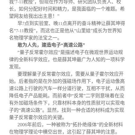
我‘
教授’，但现在作为导师、研究团队负责人、校
7-11
长，如何分配好时间和精力，是我面临的一个难题。希
望网友给我出出主意！”
早
点到实验室、晚
点离开的奋斗精神让薛其坤得
7
11
名“
教授”，而这也正是他从“山里娃”成长为世界知
7-11
名物理学家的法宝之一。
敢为人先，建造电子“高速公路”
“量子反常霍尔效应”是描述电子在微观世界运动规
律的全新科学效应，也是薛其坤最广为人知的一项科学
发现。
要理解量子反常霍尔效应，需要从量子霍尔效应开
始。后者指的是在外加的强磁场作用下，电子运动像高
速公路上行驶的汽车一样分道行驶，互相不干扰，从而
降低电子产品能耗。而前者中“反常”二字则意味着在没
有外加磁场条件下，只靠材料本身的性质就可以实现电
子的“高速公路”。显然，找到一种合适的材料成为实现
量子反常霍尔效应的关键。
2006
年前后，一种被称为“拓扑绝缘体”的全新材料
在物理学理论中横空出世，这引起了薛其坤的注意。