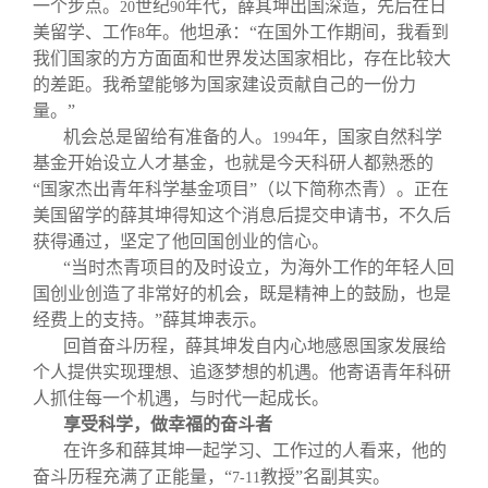
一个步点。
世纪
年代，薛其坤出国深造，先后在日
20
90
美留学、工作
年。他坦承：“在国外工作期间，我看到
8
我们国家的方方面面和世界发达国家相比，存在比较大
的差距。我希望能够为国家建设贡献自己的一份力
量。”
机会总是留给有准备的人。
年，国家自然科学
1994
基金开始设立人才基金，也就是今天科研人都熟悉的
“国家杰出青年科学基金项目”（以下简称杰青）。正在
美国留学的薛其坤得知这个消息后提交申请书，不久后
获得通过，坚定了他回国创业的信心。
“当时杰青项目的及时设立，为海外工作的年轻人回
国创业创造了非常好的机会，既是精神上的鼓励，也是
经费上的支持。”薛其坤表示。
回首奋斗历程，薛其坤发自内心地感恩国家发展给
个人提供实现理想、追逐梦想的机遇。他寄语青年科研
人抓住每一个机遇，与时代一起成长。
享受科学，做幸福的奋斗者
在许多和薛其坤一起学习、工作过的人看来，他的
奋斗历程充满了正能量，“
教授”名副其实。
7-11