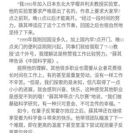
“我
年加入日本东北大学樱井利夫教授实验室，
1992
他的实验室要求严格是出了名的，作息上要求大家早
7
点之前到，晚
点以后才能离开。”经过一段时间的努
11
力，薛其坤适应了这个工作节奏，回国之后也很自然地
坚持了下来。
“
年我刚回国没多久，加上国内早
点开门、晚
1999
7
11
点关门的便利店刚刚兴起，同事们就给我取了‘
教
7-11
授’这个外号，我理解这是称赞我工作比较努力。”薛其
坤告诉《中国科学报》。
按照他的理解，其他很多职业也需要从业者花费很
长时间在工作上，有的甚至是重复劳动，没有一样工作
不辛苦。“但是，我们探索的是未知，但凡取得了一点
小小的进展，就会感到兴奋、快乐，这种感觉其他职业
是感受不到的哦！”薛其坤带点“凡尔赛”地说，“我们做
基础科学研究，有一种只可意会、不可言传的幸福。”
如今，在量子反常霍尔效应之后，薛其坤还在继续
享受着为科学奋斗带来的快乐。他带领团队瞄准了下一
个难题，即在更高的温度下甚至室温下尝试观测量子反
常霍尔效应。