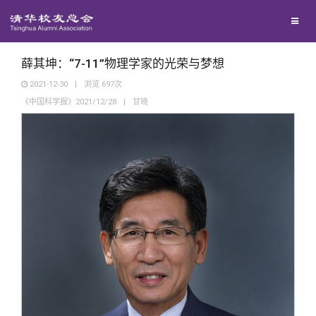
校友联络
回馈母校
地区联络
薛其坤：“7-11”物理学家的光荣与梦想
2021-12-30
|
浏览
697
次
《中国科学报》2021/12/28
|
甘晓
媒体平台
年级联络
捐赠项目
百年清华
院系校友工作
捐赠新闻
《清华校友通讯》
校友服务
专业委员会
捐赠纪事
《水木清华》
清华人物
校友总会
兴趣群体
捐赠方法
我要订阅
清华故事
终身学习
关闭
西南联大校友会
义工计划
新媒体平台
青春风采
信息化服务
总会简介