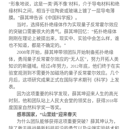
“形象地说，这是一类‘两不像’材料，介于导电材料和绝
缘材料之间，相当于往陶瓷或玻璃上镀了一层导电薄
膜。”薛其坤告诉《中国科学报》。
当时，选择拓扑绝缘体作为实现量子反常霍尔效应
的突破口需要很大的勇气。薛其坤回忆：“拓扑绝缘体
刚刚在理论上被提出来，现实中、实验中会怎么样，谁
也不知道，都是不确定的。”
2008
年开始，薛其坤带领团队开始制备拓扑绝缘
体，勇闯量子反常霍尔效应的“无人区”，努力开拓人类
知识的新疆域。经过
年努力，
年底，他们终于在实
4
2012
验室观测到不需要外加磁场的量子反常霍尔效应。几个
月后，这项研究成果正式在国际学术期刊《科学》上发
表。
因为这项重要的科学发现，薛其坤迎来人生的高光
时刻，他和团队站上人民大会堂的领奖台，获得
年
2018
度国家自然科学奖一等奖。
感恩国家，“山里娃”迎来春天
为什么团队能够获得这项重要突破？薛其坤认为，
除了敢于挑战最新科技前沿的勇气以及尖端实验技术和