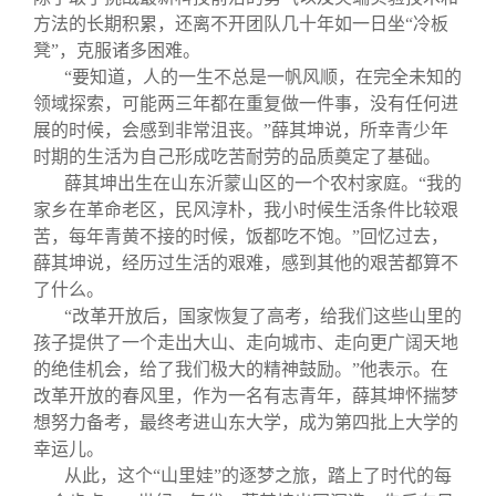
方法的长期积累，还离不开团队几十年如一日坐“冷板
凳”，克服诸多困难。
“要知道，人的一生不总是一帆风顺，在完全未知的
领域探索，可能两三年都在重复做一件事，没有任何进
展的时候，会感到非常沮丧。”薛其坤说，所幸青少年
时期的生活为自己形成吃苦耐劳的品质奠定了基础。
薛其坤出生在山东沂蒙山区的一个农村家庭。“我的
家乡在革命老区，民风淳朴，我小时候生活条件比较艰
苦，每年青黄不接的时候，饭都吃不饱。”回忆过去，
薛其坤说，经历过生活的艰难，感到其他的艰苦都算不
了什么。
“改革开放后，国家恢复了高考，给我们这些山里的
孩子提供了一个走出大山、走向城市、走向更广阔天地
的绝佳机会，给了我们极大的精神鼓励。”他表示。在
改革开放的春风里，作为一名有志青年，薛其坤怀揣梦
想努力备考，最终考进山东大学，成为第四批上大学的
幸运儿。
从此，这个“山里娃”的逐梦之旅，踏上了时代的每