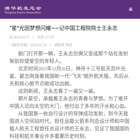
校友联络
回馈母校
地区联络
“星”光因梦想闪耀——记中国工程院院士王永志
2022-02-21
|
浏览
371
次
《解放军报》2022-02-20
|
谭靓青 杨悦
媒体平台
年级联络
捐赠项目
舱门打开那一瞬，王永志仿佛又变成那个站在发射
架前仰望星空的年轻人。
百年清华
院系校友工作
捐赠新闻
《清华校友通讯》
北京时间
年
月
日，神舟十三号航天员叶光
2021
12
26
富、翟志刚身着我国新一代“飞天”舱外航天服，先后从
天和核心舱节点舱成功出舱。
校友服务
专业委员会
捐赠纪事
《水木清华》
清华人物
这则新闻，王永志看了一遍又一遍。
那片星空，承载着王永志的青春与梦想。为了推开
校友总会
兴趣群体
捐赠方法
我要订阅
清华故事
终身学习
中国人迈向太空的大门，他付出了多年的汗水和心血。
从我国第一枚自行设计的导弹成功发射，到今天我
国进入空间站时代，担任运载火箭系列总设计师和中国
关闭
西南联大校友会
义工计划
新媒体平台
青春风采
信息化服务
总会简介
载人航天工程首任总设计师的王永志，见证了我国国防
科技和航天事业许多重要历史时刻。