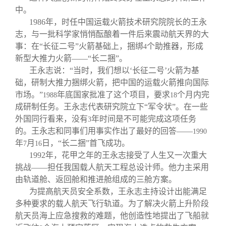
中。
1986
年，时任中国运载火箭技术研究院院长的王永
志，与一批科学家悄悄酝酿着一件后来震动航天界的大
事：在“长征二号”火箭基础上，捆绑
个助推器，形成
4
新型大推力火箭——“长二捆”。
王永志说：“当时，我们想以‘长征二号’火箭为基
础，研制大推力捆绑火箭，把中国的运载火箭推向国际
市场。”
年底国家批准了这个项目，要求
个月内完
1988
18
成研制任务。王永志代表研究院立下“军令状”。在一些
外国同行看来，没有
年时间是不可能完成这项任务
3
的。王永志和同事们用事实作出了最好的回答——
1990
年
月
日，“长二捆”首飞成功。
7
16
1992
年，花甲之年的王永志接受了人生又一次重大
挑战——担任我国载人航天工程总设计师。他力主采用
由轨道舱、返回舱和推进舱组成的三舱方案。
为提高航天员安全系数，王永志主持设计出能满足
多种要求的载人航天飞行轨道。为了解决火箭上升阶段
航天员海上应急搜救的难题，他创造性地提出了飞船就