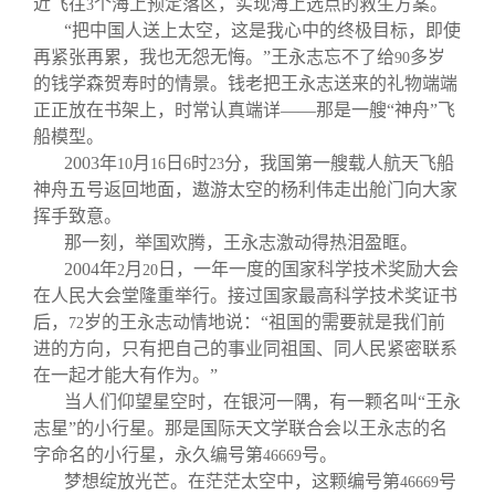
近飞往
个海上预定落区，实现海上选点的救生方案。
3
“把中国人送上太空，这是我心中的终极目标，即使
再紧张再累，我也无怨无悔。”王永志忘不了给
多岁
90
的钱学森贺寿时的情景。钱老把王永志送来的礼物端端
正正放在书架上，时常认真端详——那是一艘“神舟”飞
船模型。
2003
年
月
日
时
分，我国第一艘载人航天飞船
10
16
6
23
神舟五号返回地面，遨游太空的杨利伟走出舱门向大家
挥手致意。
那一刻，举国欢腾，王永志激动得热泪盈眶。
2004
年
月
日，一年一度的国家科学技术奖励大会
2
20
在人民大会堂隆重举行。接过国家最高科学技术奖证书
后，
岁的王永志动情地说：“祖国的需要就是我们前
72
进的方向，只有把自己的事业同祖国、同人民紧密联系
在一起才能大有作为。”
当人们仰望星空时，在银河一隅，有一颗名叫“王永
志星”的小行星。那是国际天文学联合会以王永志的名
字命名的小行星，永久编号第
号。
46669
梦想绽放光芒。在茫茫太空中，这颗编号第
号
46669