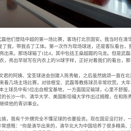
武磊他们登陆中超的第一场比赛，客场打北京国安。我当时在清
回复了我，带我去了工体。第一次作为现场球迷，还是客队看台，
亮出来。那场球输了
1
比
4
，其中包括王燊超踢的乌龙。但是武磊
衣，亮出早就写在内衣上的
50
球字样，正好对着我们的看台，那
吕文君的阿姨、宝圣球迷会创建人陈秀敏，之后虽然姚颂一直在
来看几场主场比赛，对徐根宝、武磊等教练球员非常欣赏。大年
本土球员中有
5
位出自根宝基地，一方面国足输球，心里不舒服
过的长沙一中、清华大学、美国斯坦福大学作出过捐赠，在和陈
继续他的青训事业。
去搞，我有个外甥完全不懂足球的也要投资。现在国足没打好，
非常感慨：“你是清华出来的，清华北大为中国培养了很多精英