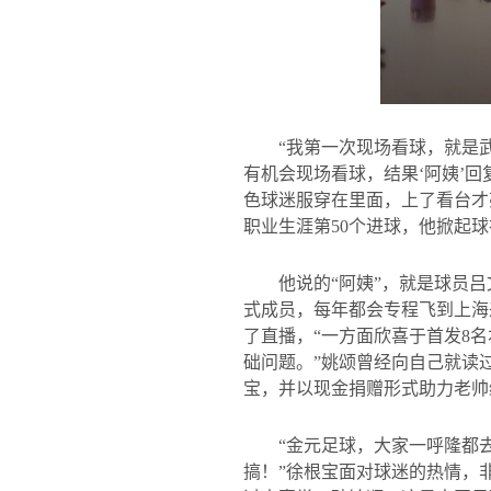
“我第一次现场看球，就是
有机会现场看球，结果‘阿姨’
色球迷服穿在里面，上了看台才
职业生涯第
50
个进球，他掀起球
他说的“阿姨”，就是球员
式成员，每年都会专程飞到上海
了直播，“一方面欣喜于首发
8
名
础问题。”姚颂曾经向自己就读
宝，并以现金捐赠形式助力老帅
“金元足球，大家一呼隆都
搞！”徐根宝面对球迷的热情，