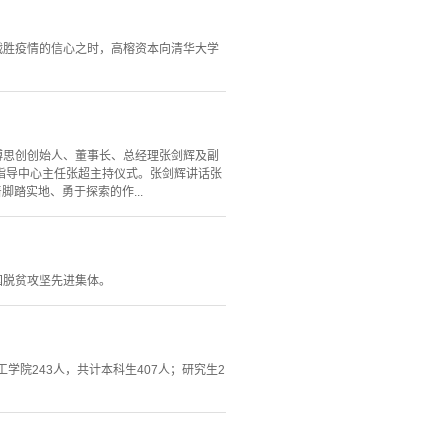
战胜疫情的信心之时，高榕资本向清华大学
海博思创创始人、董事长、总经理张剑辉及副
指导中心主任张超主持仪式。张剑辉讲话张
踏实地、勇于探索的作...
国脱贫攻坚先进集体。
学院243人，共计本科生407人；研究生2