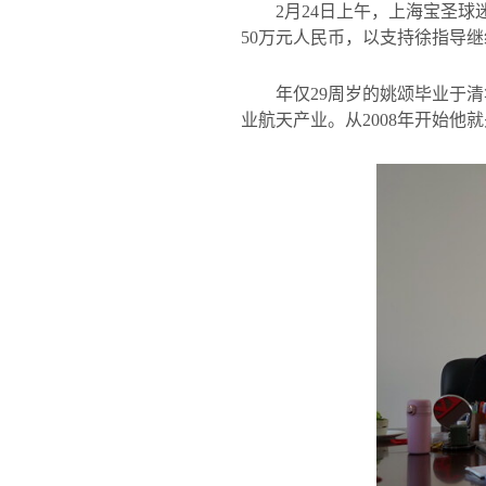
2
月
24
日上午，上海宝圣球
50
万元人民币，以支持徐指导继
年仅
29
周岁的姚颂毕业于清
业航天产业。从
2008
年开始他就