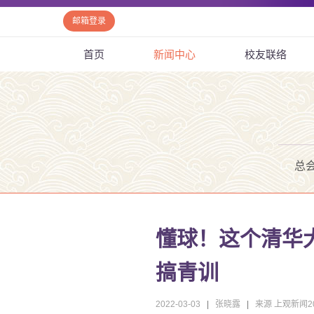
邮箱登录
首页
新闻中心
校友联络
总
懂球！这个清华
搞青训
2022-03-03
|
张晓露
|
来源 上观新闻202