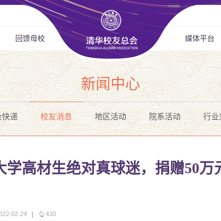
回馈母校
媒体平台
新闻中心
会快递
校友消息
地区活动
院系活动
行业
大学高材生绝对真球迷，捐赠50万
2-02-24
|
430