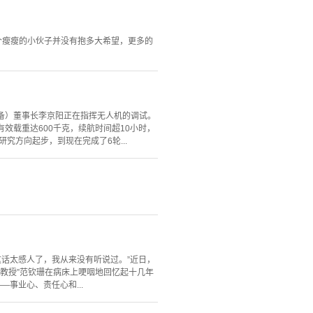
个瘦瘦的小伙子并没有抱多大希望，更多的
装备）董事长李京阳正在指挥无人机的调试。
有效载重达600千克，续航时间超10小时，
究方向起步，到现在完成了6轮...
这话太感人了，我从来没有听说过。”近日，
座教授”范钦珊在病床上哽咽地回忆起十几年
事业心、责任心和...