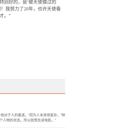
特别好的，是‘被天使摸过的
吧！我努力了
20
年，也许天使看
才。”
他对于人的着迷。“因为人本身很复杂，”钟
个人物的状态。所以就想去读电影。”