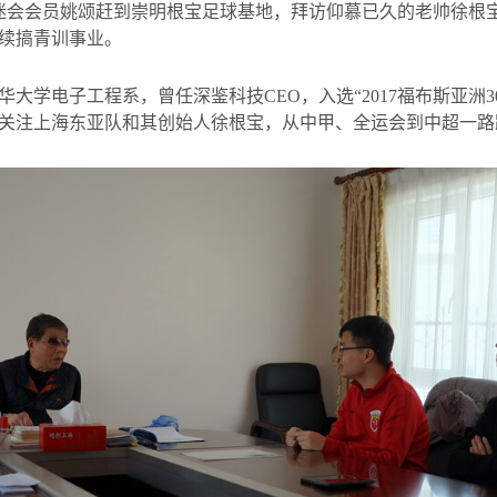
迷会会员姚颂赶到崇明根宝足球基地，拜访仰慕已久的老帅徐根
续搞青训事业。
华大学电子工程系，曾任深鉴科技
CEO
，入选“
2017
福布斯亚洲
3
关注上海东亚队和其创始人徐根宝，从中甲、全运会到中超一路