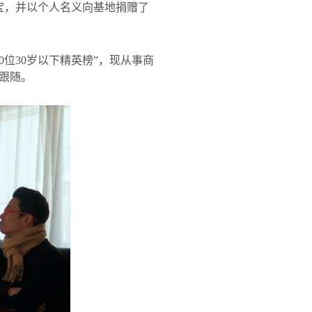
宝，并以个人名义向基地捐赠了
0
位
30
岁以下精英榜”，现从事商
跟随。