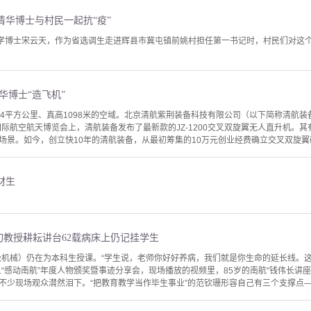
清华博士与村民一起抗“疫”
大学博士宋云天，作为省选调生走进辉县市冀屯镇前姚村担任第一书记时，村民们对这
清华博士“造飞机”
74平方公里、真高1098米的空域。北京清航紫荆装备科技有限公司（以下简称清航
国际航空航天博览会上，清航装备发布了最新款的JZ-1200交叉双旋翼无人直升机。其
场景。如今，创立快10年的清航装备，从最初筹集的10万元创业经费确立交叉双旋翼研
材生
八旬教授耕耘讲台62载病床上仍记挂学生
6级机械）仍在为本科生授课。“学生说，老师你好好养病，我们就是你生命的延长线。
1“感动南航”年度人物颁奖暨事迹分享会，现场播放的视频里，85岁的南航“钱伟长讲
不少现场观众潸然泪下。“把教育教学当作毕生事业”的范钦珊形容自己有三个支撑点——