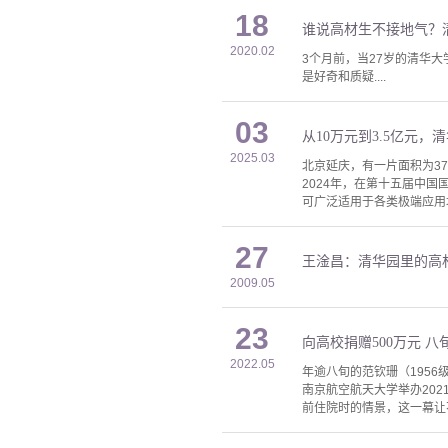
18
谁说高材生不接地气？
2020.02
3个月前，当27岁的清华
是好奇和质疑....
03
从10万元到3.5亿元，
2025.03
北京延庆，有一片面积为3
2024年，在第十五届中国
可广泛适用于各类极端应用
27
王淦昌：清华园里的高
2009.05
23
向高校捐赠500万元 
2022.05
年逾八旬的范钦珊（195
南京航空航天大学举办202
前住院时的情景，这一幕让