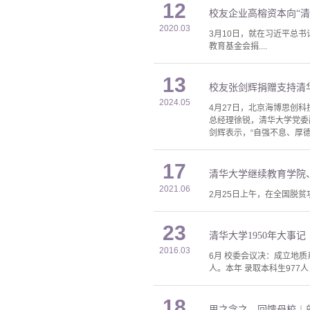
12
校友企业高榕资本向“清
2020.03
3月10日，就在习近平总
教育基金会捐....
13
校友张剑辉捐赠支持清
2024.05
4月27日，北京海博思创
总经理徐锐，清华大学党委
剑辉表示，“自强不息、厚
17
清华大学继续教育学院
2021.06
2月25日上午，在全国脱
23
清华大学1950年大事记
2016.03
6月 校委会议决：成立地质
人。本年 录取本科生977人
18
思之念之，回馈母校︱