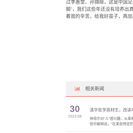
过李惠堂、孙锦顺，这是中国足
脚’，我们这些年还没有培养出
着我的辛苦，给我好苗子，再加
相关新闻
30
清华哲学高材生，改读
2023.08
钟倍尔对“人”感兴趣，从
倍尔解释说，“在某些特定