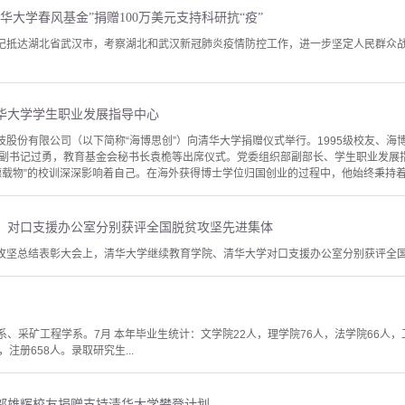
华大学春风基金”捐赠100万美元支持科研抗“疫”
书记抵达湖北省武汉市，考察湖北和武汉新冠肺炎疫情防控工作，进一步坚定人民群众
华大学学生职业发展指导中心
科技股份有限公司（以下简称“海博思创”）向清华大学捐赠仪式举行。1995级校友、
副书记过勇，教育基金会秘书长袁桅等出席仪式。党委组织部副部长、学生职业发展
德载物”的校训深深影响着自己。在海外获得博士学位归国创业的过程中，他始终秉持着脚
、对口支援办公室分别获评全国脱贫攻坚先进集体
贫攻坚总结表彰大会上，清华大学继续教育学院、清华大学对口支援办公室分别获评全
系、采矿工程学系。7月 本年毕业生统计：文学院22人，理学院76人，法学院66人，工
，注册658人。录取研究生...
邬雄辉校友捐赠支持清华大学攀登计划