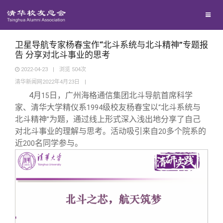
校友联络
回馈母校
地区联络
卫星导航专家杨春宝作“北斗系统与北斗精神”专题报
告 分享对北斗事业的思考
2022-04-23
|
浏览
504
次
媒体平台
年级联络
捐赠项目
清华新闻网2022年4月23日
|
4
月
日，广州海格通信集团北斗导航首席科学
15
百年清华
院系校友工作
捐赠新闻
《清华校友通讯》
家、清华大学精仪系
级校友杨春宝以
北斗系统与
1994
“
北斗精神
为题，通过线上形式深入浅出地分享了自己
”
对北斗事业的理解与思考。活动吸引来自
多个院系的
20
校友服务
专业委员会
捐赠纪事
《水木清华》
清华人物
近
名同学参与。
200
校友总会
兴趣群体
捐赠方法
我要订阅
清华故事
终身学习
关闭
西南联大校友会
义工计划
新媒体平台
青春风采
信息化服务
总会简介