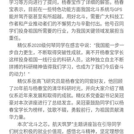
学习等方向进行了提问，杨春宝作了详细的解答。杨春
宝表示，目前在一些特色功能方面我国北斗系统与
GPS
能并驾齐驱甚至有所超越，用好北斗，需要广大科技工
作者和产业推动者们的不懈努力与辛勤付出。他号召同
学们投身祖国所需要的行业，为我国关键领域发展担当
重任。
精仪系
级何琴同学在感言中说：
我国能一步一
2020
“
步自力更生，不断取得突破性成就，离不开杨春宝学长
这样投身祖国一线行业的科研人员，这种独立自主不断
拼搏的科研精神值得我们学习，也成为了我们今后奋斗
的动力！
”
精仪系张高飞研究员是杨春宝的同窗好友，他回顾
了
年前与杨春宝的清华科研时光，并向大家介绍了精
20
仪系近年来发展和取得的成就。精仪系党委副书记吴冠
豪对本次讲座进行了总结发言。吴冠豪鼓励同学们以杨
春宝学长为榜样，弦歌不辍，勇毅前行，为祖国贡献清
华力量。
本次“北斗之芯，航天筑梦”主题讲座旨在引导同学
们树立积极的就业价值观，感悟北斗精神，坚定理想信