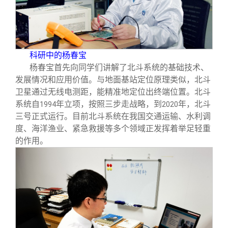
科研中的杨春宝
杨春宝首先向同学们讲解了北斗系统的基础技术、
发展情况和应用价值。与地面基站定位原理类似，北斗
卫星通过无线电测距，能精准地定位出终端位置。北斗
系统自
年立项，按照三步走战略，到
年，北斗
1994
2020
三号正式运行。目前北斗系统在我国交通运输、水利调
度、海洋渔业、紧急救援等多个领域正发挥着举足轻重
的作用。