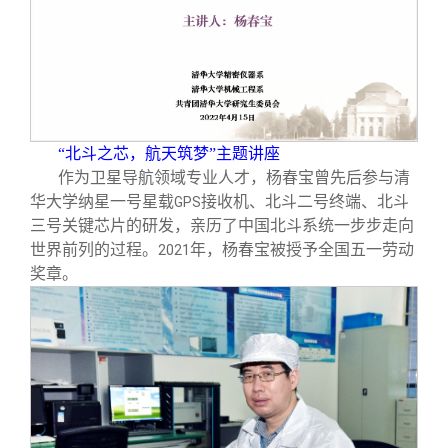
校友文苑
三创大赛
会长致辞
校友讲坛
实用信息
总会章程
校友视界
理事会名单
“北斗之芯，航天筑梦”主题讲座
作为卫星导航领域专业人才，杨春宝曾先后参与清
制度法规
华大学纳星一号星载
接收机、北斗二号终端、北斗
GPS
三号关键芯片的研发，亲历了中国北斗系统一步步走向
世界前列的过程。
年，杨春宝被授予全国五一劳动
联系我们
2021
奖章。