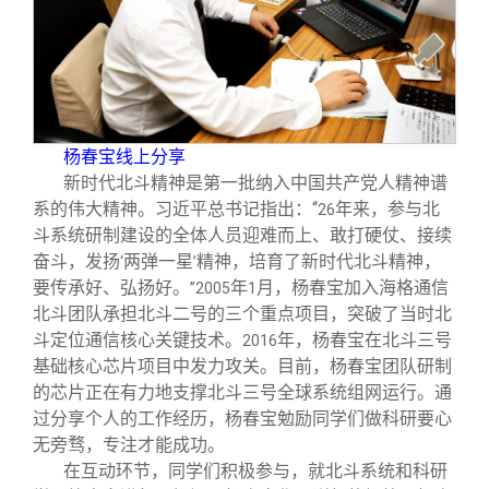
杨春宝线上分享
新时代北斗精神是第一批纳入中国共产党人精神谱
系的伟大精神。习近平总书记指出：“
年来，参与北
26
斗系统研制建设的全体人员迎难而上、敢打硬仗、接续
奋斗，发扬
两弹一星
精神，培育了新时代北斗精神，
‘
’
要传承好、弘扬好。
年
月，杨春宝加入海格通信
”2005
1
北斗团队承担北斗二号的三个重点项目，突破了当时北
斗定位通信核心关键技术。
年，杨春宝在北斗三号
2016
基础核心芯片项目中发力攻关。目前，杨春宝团队研制
的芯片正在有力地支撑北斗三号全球系统组网运行。通
过分享个人的工作经历，杨春宝勉励同学们做科研要心
无旁骛，专注才能成功。
在互动环节，同学们积极参与，就北斗系统和科研