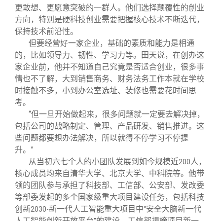
更敢想、更愿意突破的一群人。他们选择颠覆性的创业
方向，特别是硬科技创业需要把握核心技术不断迭代，
保持技术前沿性。
但要经营好一家企业，基础的素质和能力是相通
的，比如领导力、韧性、学习力等。田天说，在创办这
家企业前，他并不知道自己究竟是否适合创业，很多事
情也不了解，大到销售商务、财务法务工作本就在学校
时接触不多，小到办公室选址、装修也需要花时间思
考。
“但一旦开始做起来，很多问题就一定要去解决掉，
包括公司的战略制定、管理、产品研发、销售推进。这
些问题都要想办法解决，所以就得不停学习不停提
升。”
从当初六七个人的小团队发展到如今规模近
人，
200
核心成员均来自清华大学、北京大学、中科院等。他带
领的团队参与承担了科技部、工信部、公安部、发改委
等部委发起的多个国家级重大项目建设任务，包括科技
创新
新一代人工智能重大项目中
安全大脑新一代
2030-
“
人工智能创新开放平台
的建设、工信部揭榜项目新一
”