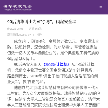
校友联络
回馈母校
地区联络
90后清华博士为AI“杀毒”，砌起安全墙
2022-08-03
|
浏览
568
次
澎湃新闻2022-07-07
|
张静
媒体平台
年级联络
捐赠项目
成立
年，融资
轮，金额总计数亿元，专攻算法攻
3
4
防、隐私计算、深伪检测，为
杀毒
。掌管着这家估
AI“
”
百年清华
院系校友工作
捐赠新闻
《清华校友通讯》
值数十亿人民币
初创企业的，是个典型理工科气质的
AI
后清华
博士。
90
AI
90
后西安人田天
从小痴迷计算
（
级计算机）
校友服务
2009
专业委员会
捐赠纪事
《水木清华》
清华人物
机，凭借高中物理竞赛全国金奖保送清华计算机系，一
路念到博士，
年
月出了校门就加入浩浩荡荡的创
2018
7
校友总会
兴趣群体
捐赠方法
我要订阅
清华故事
终身学习
业大军，做
真正的
。
“
AI”
他创办的北京瑞莱智慧科技有限公司要做第三代人
工智能，为
安全发展保驾护航。瑞莱智慧是
的音
AI
RealAI
关闭
西南联大校友会
义工计划
新媒体平台
青春风采
信息化服务
总会简介
译，由清华大学人工智能研究院官方发起设立，清华大
学人工智能研究院院长张钹院士和清华大学人工智能研