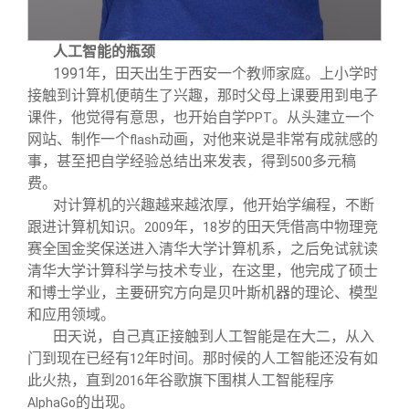
人工智能的瓶颈
1991
年，田天出生于西安一个教师家庭。上小学时
接触到计算机便萌生了兴趣，那时父母上课要用到电子
课件，他觉得有意思，也开始自学
。从头建立一个
PPT
网站、制作一个
动画，对他来说是非常有成就感的
flash
事，甚至把自学经验总结出来发表，得到
多元稿
500
费。
对计算机的兴趣越来越浓厚，他开始学编程，不断
跟进计算机知识。
年，
岁的田天凭借高中物理竞
2009
18
赛全国金奖保送进入清华大学计算机系，之后免试就读
清华大学计算科学与技术专业，在这里，他完成了硕士
和博士学业，主要研究方向是贝叶斯机器的理论、模型
和应用领域。
田天说，自己真正接触到人工智能是在大二，从入
门到现在已经有
年时间。那时候的人工智能还没有如
12
此火热，直到
年谷歌旗下围棋人工智能程序
2016
的出现。
AlphaGo