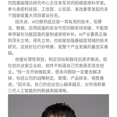
校友文苑
三创大赛
会长致辞
究院基础理论研究中心主任朱军共同担纲首席科学家。
参与承担科技部、工信部、公安部、发改委等发起的多
个国家级重大项目建设任务。
校友讲坛
实用信息
总会章程
田天说，
归根到底还是一项有用的技术，但算
AI
法、数据、应用层面的安全可控问题有待突破，不能简
校友视界
理事会名单
单停留在功能层面的复制或修修补补。
产业要真正做
AI
到顶天立地，得先立地，也就是加强基础层领域的技术
研究，这就好比打好地基，是整个产业发展的最坚实基
制度法规
础。
他擅长理性规划，制定目标和路径后逐步推进。但
联系我们
在创办这家企业前，他并不知道自己究竟是否适合创
业。“但一旦开始做起来，很多问题就一定要去解决
掉，包括公司的战略制定、管理、产品研发、销售推
进。”田天说，自己的创业信心越来越足，对市场和第
三代人工智能的判断越来越清晰。