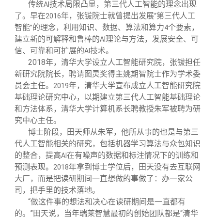
传统
技术局限凸显，第三代人工智能的理念出现
AI
了。早在
年，张钹院士就曾提出发展
第三代人工
2016
“
智能
的理念，利用知识、数据、算法和算力
个要素，
”
4
建立新的可解释和鲁棒的
理论与方法，发展安全、可
AI
信、可靠和可扩展的
技术。
AI
2018
年，清华大学设立人工智能研究院，张钹担任
新研究院院长，聘请图灵奖得主姚期智院士作为学术委
员会主任。
年，清华大学宣布成立人工智能研究院
2019
基础理论研究中心，以期建立第三代人工智能基础理论
和方法体系，清华大学计算机系长聘教授朱军被聘为研
究中心主任。
博士阶段，田天师从朱军，他所从事的也是与第三
代人工智能相关的研究，包括机器学习算法与众包知识
的整合，提高
在有噪声的数据和标注情况下的训练和
AI
预测表现。
年拿到博士学位后，田天没有去互联网
2018
大厂，而是把读研期间一直想做的事做了：办一家公
司，把手里的技术落地。
“做这件事的想法和决心在读研期间是一直都有
的。”田天说，当年瑞莱智慧最初的创始团队都是“清华