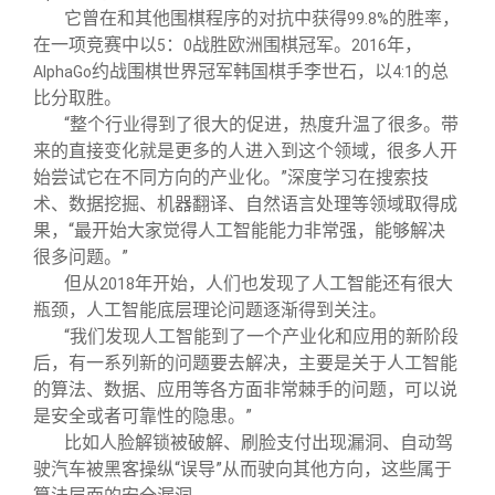
它曾在和其他围棋程序的对抗中获得
的胜率，
99.8%
在一项竞赛中以
：
战胜欧洲围棋冠军。
年，
5
0
2016
约战围棋世界冠军韩国棋手李世石，以
的总
AlphaGo
4:1
比分取胜。
“整个行业得到了很大的促进，热度升温了很多。带
来的直接变化就是更多的人进入到这个领域，很多人开
始尝试它在不同方向的产业化。”深度学习在搜索技
术、数据挖掘、机器翻译、自然语言处理等领域取得成
果，“最开始大家觉得人工智能能力非常强，能够解决
很多问题。”
但从
年开始，人们也发现了人工智能还有很大
2018
瓶颈，人工智能底层理论问题逐渐得到关注。
“我们发现人工智能到了一个产业化和应用的新阶段
后，有一系列新的问题要去解决，主要是关于人工智能
的算法、数据、应用等各方面非常棘手的问题，可以说
是安全或者可靠性的隐患。”
比如
脸解锁被破解、刷脸
付出现漏洞、
动驾
⼈
⽀
⾃
驶汽
被
客操纵“误导”从而驶向其他方向，这些属于
⻋
⿊