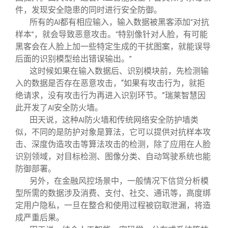
件，发现安全隐患的同时进行安全防御。
所有的
都有相应输入，输入数据被黑客添加
对抗
AI
“
样本
，就会导致恶意攻击。
特别像针对人脸，有可能
”
“
黑客会在人脸上加一些特定生成的干扰图案，就能误导
后面的识别模型给出错误输出。
”
这时候如果在输入数据后、识别模块前，先检测输
入的数据是否存在恶意攻击，“如果有攻击行为，就拒
绝请求，没有攻击行为再进入识别环节。”瑞莱智慧因
此开发了
安全防火墙。
AI
田天说，这种
防火墙和传统网络安全防护墙类
AI
似，不同的是防护对象是算法，它可以提供对抗样本攻
击、深度伪造攻击等算法攻击的检测，除了应用在人脸
识别领域，对目标检测、图像分类、自动驾驶系统也能
防御部署。
另外，在金融风控场景中，一般情况下信贷分析模
型所需的数据涉及消费、支付、社交、通讯等，高度绑
定用户隐私，一旦在整合和使用过程被窃取泄漏，将造
成严重后果。