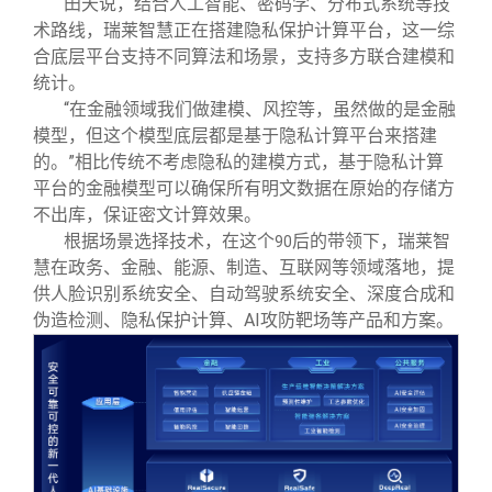
田天说，结合人工智能、密码学、分布式系统等技
术路线，瑞莱智慧正在搭建隐私保护计算平台，这一综
合底层平台支持不同算法和场景，支持多方联合建模和
统计。
“在金融领域我们做建模、风控等，虽然做的是金融
模型，但这个模型底层都是基于隐私计算平台来搭建
的。”相比传统不考虑隐私的建模方式，基于隐私计算
平台的金融模型可以确保所有明文数据在原始的存储方
不出库，保证密文计算效果。
根据场景选择技术，在这个
后的带领下，瑞莱智
90
慧在政务、
融、能源、制造、互联
等领域落地，提
⾦
⽹
供
脸识别系统安全、自动驾驶系统安全、深度合成和
⼈
伪造检测、隐私保护计算、
AI
攻防靶场等产品和方案。