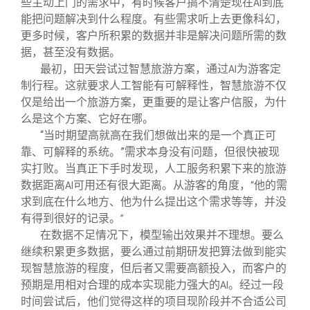
些主动上门的需求中，有时候客户搞不清楚现在
到底
AI
能把问题解决到什么程度。有些需求听上去更像科幻，
更多时候，客户所积累的数据并非是解决问题所需的数
据，甚至没有数据。
最初，田天尝试过智慧旅游方案，通过
为游客定
AI
制行程。这就要求人工智能有可解释性，智慧旅游不仅
仅是给出一个旅游方案，更重要的是让客户信服，为什
么是这个方案、它好在哪。
“当时期望高就高在我们想做出来的是一个真正可
靠、可解释的系统。”需求本身没有问题，但很快被现
实打败。当真正下手时发现，人工服务积累下来的旅游
数据距离
可用还有很大距离。从游客的角度，
他的需
AI
“
求到底在什么地方、他为什么提出这个需求等等，并没
有得到很好的记录。
”
在数据不足情况下，模型输出效果并不理想。要么
继续积累更多数据，要么通过前期研发把算法做到能实
现智慧旅游的程度，但后者又需要高额投入，而客户的
预期是用相对合理的成本实现能力强大的
。经过一段
AI
时间尝试后，他们觉得这样的项目现阶段并不合适公司