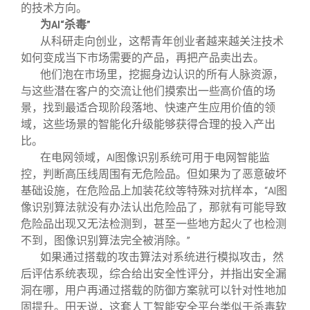
的技术方向。
为
杀毒
AI“
”
从科研走向创业，这帮青年创业者越来越关注技术
如何变成当下市场需要的产品，再把产品卖出去。
他们泡在市场里，挖掘身边认识的所有人脉资源，
与这些潜在客户的交流让他们摸索出一些高价值的场
景，找到最适合现阶段落地、快速产生应用价值的领
域，这些场景的智能化升级能够获得合理的投入产出
比。
在电网领域，
图像识别系统可用于电网智能监
AI
控，判断高压线周围有无危险品。但如果为了恶意破坏
基础设施，在危险品上加装花纹等特殊对抗样本，
图
“AI
像识别算法就没有办法认出危险品了，那就有可能导致
危险品出现又无法检测到，甚至一些地方起火了也检测
不到，图像识别算法完全被消除。
”
如果通过搭载的攻击算法对系统进行模拟攻击，然
后评估系统表现，综合给出安全性评分，并指出安全漏
洞在哪，用户再通过搭载的防御方案就可以针对性地加
固提升。田天说，这套人工智能安全平台类似于杀毒软