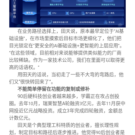
在业务路径选择上，田天说，原本最早定位于
基
“AI
础设施
，在市场里摸索后目标市场更细化了，他们把
”
目光锁定在
更安全的
基础设施
更智能的上层应用
。
“
AI
+
”
在这些领域，目前相对来说能够提供类似能力的厂商
“
比较稀缺。作为一家技术公司，我们在里面可以取得更
高的话语权。
”
用田天的话说，当初走了一些不大弯的弯路后，他
们又“很快转回来了”。
不能简单停留在功能的复制或修补
90
后硬科技创业者越来越多，学霸正在攻占创投
圈。去年
，瑞莱智慧
A
轮融资
亿元，去年
获中
⽉
⽉
10
3
11
投近亿元战略投资。成立
3
年完成四轮融资，金额总
⽹
计数亿元。
田天是个典型理工科特质的创业者，擅长理性规
划，制定目标和路径后逐步推进。他觉得
后创业者是
90