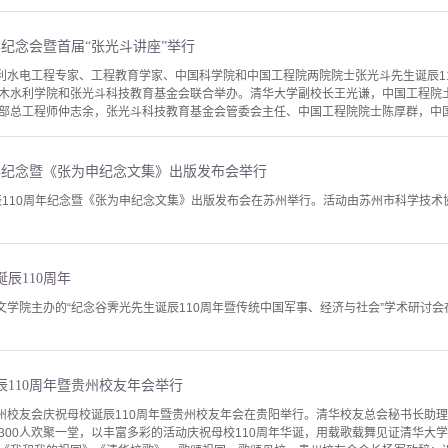
年纪念会暨首届“张光斗讲座”举行
水利水电工程专家、工程教育学家、中国科学院和中国工程院两院院士张光斗先生诞辰11
木水利学院和张光斗科技教育基金会联合举办。清华大学副校长王光谦，中国工程院
部总工程师仲志余，张光斗科技教育基金会管委会主任、中国工程院院士陈厚群，中国科
周年纪念暨《张为申纪念文集》出版发布会举行
诞辰110周年纪念暨《张为申纪念文集》出版发布会在苏州举行。活动由苏州市科学技
辰110周年
人文学院主办的“纪念谷霁光先生诞辰110周年暨传统中国军事、经济与社会”学术研讨
110周年暨贵州校友年会举行
贵州校友会庆祝母校诞辰110周年暨贵州校友年会在贵阳举行。清华校友总会秘书长助
300人欢聚一堂，以丰富多彩的活动庆祝母校110周年华诞，用载歌载舞见证清华大学