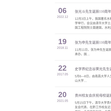
06
张光斗先生诞辰110周
2022.12
12月3日上午，我国著名
学举行，会议由清华大学土
国工程院院士聂建国，水利
19
张为申先生诞辰110
2018.11
11月11日，张为申先生
承办，国....
22
史学界纪念谷霁光先生诞
2017.05
5月6—8日，由南昌大学
山大学....
20
贵州校友会庆祝母校诞辰
2021.05
5月15日下午，清华大学
友会代表、在黔工作校友近