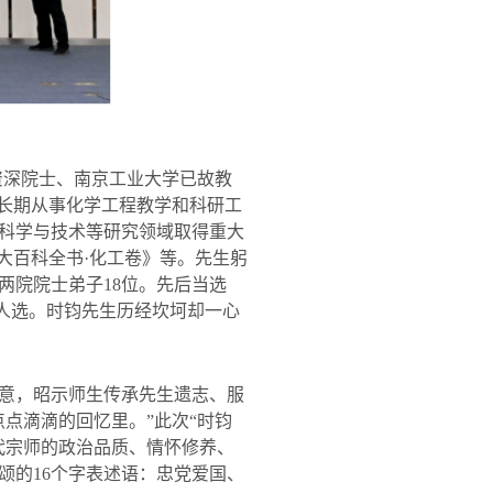
资深院士、南京工业大学已故教
长期从事化学工程教学和科研工
科学与技术等研究领域取得重大
大百科全书
·
化工卷》等。先生躬
两院院士弟子
18
位。先后当选
人选。时钧先生历经坎坷却一心
意，昭示师生传承先生遗志、服
点滴滴的回忆里。”此次“时钧
代宗师的政治品质、情怀修养、
颂的
16
个字表述语：忠党爱国、