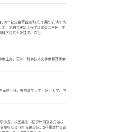
0周年纪念会暨首届“张光斗讲座”在清华大
土木、水利与建筑工程学部常委会主任、中
学院院士张楚汉、陈祖...
术协会主办，苏州市科学技术史学会和药学会
会在南昌召开。来自清华大学、复旦大学、中
理李小龙、校团委副书记李沛雨及各兄弟校
贵州校友会48年光荣绽放。2杨军致辞会议