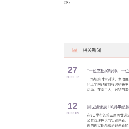
示。
相关新闻
27
“一位杰出的导师，一位
2022.12
一场场跨时空对话，生动展
化工学院已故教授时钧先生
活动。在南工大，时钧的事迹
12
周世逑诞辰110周年纪
2023.09
在9日举行的第三届周世逑
公共管理理论与实践创新、
理的现实挑战和治理创新的