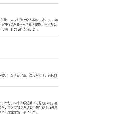
省身星”，以表彰他对全人类的贡献。2021年
对中国数学发展作出的重大贡献。作为陈先
滴，作为我的纪念。最...
女任峻明、女婿顾屏山、次女任峻玲，铜像捐
楼大厅举行。清华大学党委书记陈旭参观了展
清华大学数学科学系党委书记叶俊主持开幕
华大学校史馆、清华大学...