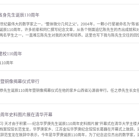
身先生诞辰110周年
，20世纪最伟大的数学家之一，“整体微分几何之父”。2004年，一颗小行星被命名为“陈
诞辰110周年，许多前辈和同仁撰写纪念文章，从各个侧面追忆陈先生的杰出成就和
两名学生之一，一直难忘陈先生对我的关怀和培养。这里也写下我与陈先生交往的回忆点
校110周年
10周年
年暨铜像揭幕仪式举行
念任之恭先生诞辰110周年暨铜像揭幕仪式在他的家乡山西省沁源县举行。任之恭先生长
0周年史料图片展在清华开幕
学习 天才由于积累──纪念华罗庚先生诞辰110周年史料图片展”开幕式在清华大学主
档案馆馆长范宝龙，华罗庚家乡、江苏金坛华罗庚纪念馆馆长葛巍在开幕式上致辞。
辞范宝龙在致辞中表示，今年是华罗庚诞辰110周年，为了纪念这位杰出的数学家，清