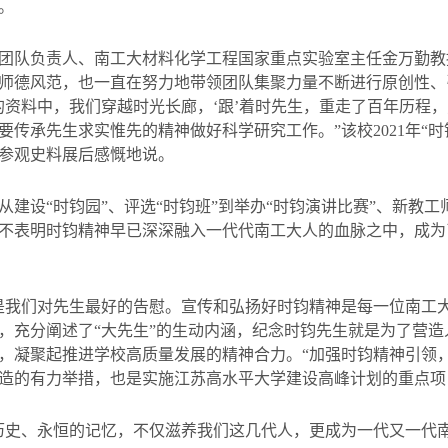
。
团队负责人、南工大材料化学工程国家重点实验室主任金万勤教
师德风范，也一直在努力地带领团队集聚力量不断进行原创性、
的资料中，我们穿越时光长廊，‘跟’着时先生，重走了百年历程
要传承先生求实惟先的精神做好科学研究工作。”该校
2021
年
“
时
参观史料展后感慨地说。
从建设“时钧园”、评选“时钧班”到举办“时钧演讲比赛”、新教
不表明时钧精神早已深深融入一代代南工大人的血脉之中，成为
是我们对先生最好的告慰。宣传和弘扬好时钧精神是每一位南工
，充分阐述了“大先生”的生动内涵，纪念时钧先生就是为了营
，凝聚起推进学校高质量发展的精神合力。“加强时钧精神引领
造的有力举措，也是实施江苏高水平大学建设高峰计划的重点项
历史、永恒的记忆，不仅滋养我们这几代人，更成为一代又一代