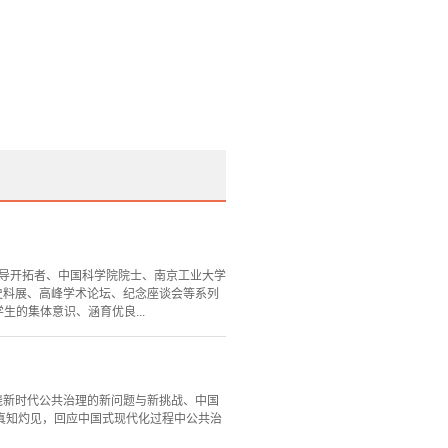
创导开拓者、中国科学院院士、南京工业大学
史料展、高峰学术论坛、纪念座谈会等系列
的集体意识、涵育优良...
绕新时代公共治理的新问题与新挑战、中国
真知灼见，回应中国式现代化过程中公共治