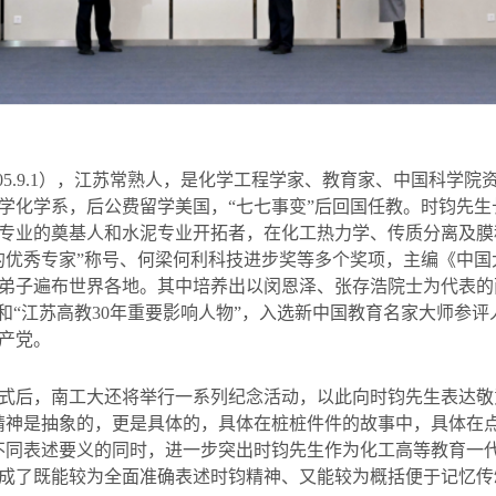
5.9.1
），江苏常熟人，是化学工程学家、教育家、中国科学院
学化学系，后公费留学美国，
“
七七事变
”
后回国任教。时钧先生
专业的奠基人和水泥专业开拓者，在化工热力学、传质分离及膜
的优秀专家
”
称号、何梁何利科技进步奖等多个奖项，主编《中国
弟子遍布世界各地。其中培养出以闵恩泽、张存浩院士为代表的
和
“
江苏高教
30
年重要影响人物
”
，入选新中国教育名家大师参评
产党。
式后，南工大还将举行一系列纪念活动，以此向时钧先生表达敬
精神是抽象的，更是具体的，具体在桩桩件件的故事中，具体在点
不同表述要义的同时，进一步突出时钧先生作为化工高等教育一
成了既能较为全面准确表述时钧精神、又能较为概括便于记忆传