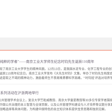
纯粹的学者”——南京工业大学师生纪念时钧先生诞辰110周年
现了南京工业大学学生的精神风貌。12月13日，是我国水泥专业、化学工程专业的
诞辰110周年纪念日。南京工业大学发布《大先生时钧》文集，举办了时钧先生档案
是取之不竭的精神动力，激励着师生不畏艰难勇攀科学高峰。“‘时钧班’评选对培养学生
念系列活动在沪浙两地举行
公共管理学术会议上，复旦大学竺乾威教授、南京大学童星教授等30多位专家学者围
中国公共治理的本土智慧与全球贡献，以及公共管理学科建设与人才培养等议题分享
战略选择等具体问题，为构建中国特色的自主知识体系提供宝贵思路和独到见解。