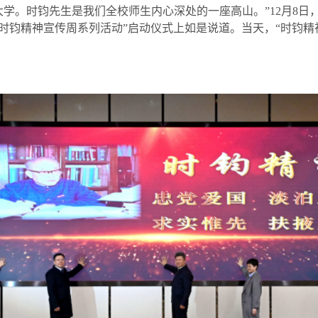
大学。时钧先生是我们全校师生内心深处的一座高山。”
12
月
8
日
时钧精神宣传周系列活动
”
启动仪式上如是说道。当天，
“
时钧精