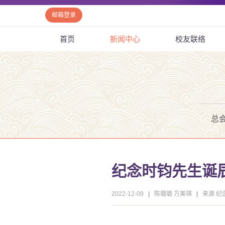
邮箱登录
首页
新闻中心
校友联络
总
纪念时钧先生诞
2022-12-09
|
陈璐璐 万美琪
|
来源 