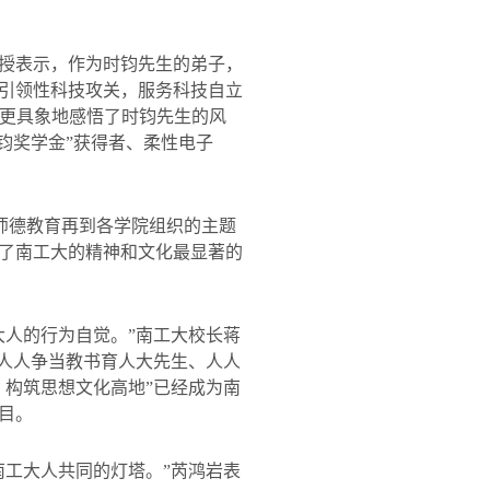
授表示，作为时钧先生的弟子，
引领性科技攻关，服务科技自立
，更具象地感悟了时钧先生的风
钧奖学金
”
获得者、柔性电子
工师德教育再到各学院组织的主题
了南工大的精神和文化最显著的
大人的行为自觉。”南工大校长蒋
造人人争当教书育人大先生、人人
，构筑思想文化高地”已经成为南
目。
南工大人共同的灯塔。”芮鸿岩表