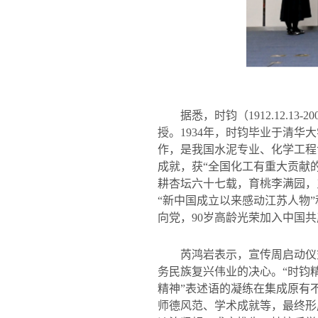
据悉，时钧（
1912.12.13-200
授。
1934
年，时钧毕业于清华大
作，是我国水泥专业、化学工程
成就，获
“
全国化工有重大贡献
耕杏坛六十七载，育桃李满园，
“
新中国成立以来感动江苏人物
”
向党，
90
岁高龄光荣加入中国共
芮鸿岩表示，宣传周启动仪
务民族复兴伟业的决心。“时钧
精神”表述语的凝练在集成原有
师德风范、学术成就等，最终形