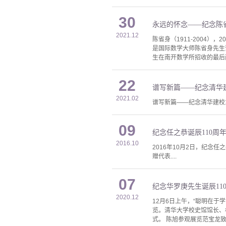
30
永远的怀念——纪念陈省
2021.12
陈省身（1911-2004）
是国际数学大师陈省身先生
生在南开数学所招收的最后
22
谱写新篇——纪念清华建
2021.02
谱写新篇——纪念清华建校1
09
纪念任之恭诞辰110周
2016.10
2016年10月2日，纪
赠代表....
07
纪念华罗庚先生诞辰11
2020.12
12月6日上午，“聪明在于
览。清华大学校史馆馆长、
式。 陈旭参观展览范宝龙致