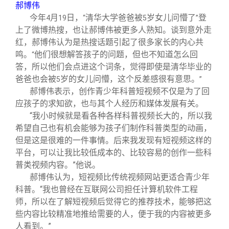
郝博伟
今年
月
日，
清华大学爸爸被
岁女儿问懵了
登
4
19
“
5
”
上了微博热搜，也让郝博伟被更多人熟知。谈到意外走
红，郝博伟认为是热搜话题引起了很多家长的内心共
鸣。
他们很想解答孩子的问题，但也不知道怎么回
“
答，所以他们会点进这个词条，觉得即使是清华毕业的
爸爸也会被
岁的女儿问懵，这个反差感很有意思。
5
”
郝博伟表示，创作青少年科普短视频不仅是为了回
应孩子的求知欲，也与其个人经历和媒体发展有关。
“我小时候就是看各种各样科普视频长大的，所以我
希望自己也有机会能够为孩子们制作科普类型的动画，
但是这是很难的一件事情。后来我发现有短视频这样的
平台，可以让我比较低成本的、比较容易的创作一些科
普类视频内容。”他说。
郝博伟认为，短视频比传统视频网站更适合青少年
科普。“我也曾经在互联网公司担任计算机软件工程
师，所以在了解短视频后觉得它的推荐技术，能够把这
些内容比较精准地推给需要的人，便于我的内容被更多
人看到。”