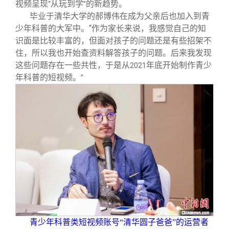
校友文苑
三创大赛
会长致辞
视频呈现
从玩到学
的新趋势。
“
”
毕业于清华大学的郝博伟在成为父亲后也加入到青
少年科普的大军中。“作为家长来说，我感觉自己的知
校友讲坛
实用信息
总会章程
识面是比较丰富的，但面对孩子的问题还是有些招架不
住，所以我也开始查资料解答孩子的问题。后来我发现
这些问题存在一些共性，于是从
年底开始制作青少
校友视界
理事会名单
2021
年科普的短视频。
”
制度法规
联系我们
青少年科普类短视频账号“清华圆子爸爸”的运营者