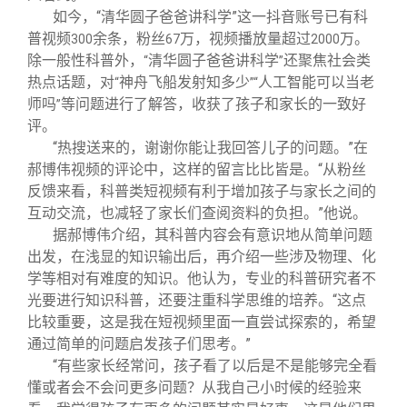
如今，“清华圆子爸爸讲科学”这一抖音账号已有科
普视频
余条，粉丝
万，视频播放量超过
万。
300
67
2000
除一般性科普外，
清华圆子爸爸讲科学
还聚焦社会类
“
”
热点话题，对
神舟飞船发射知多少
人工智能可以当老
“
”“
师吗
等问题进行了解答，收获了孩子和家长的一致好
”
评。
“热搜送来的，谢谢你能让我回答儿子的问题。”在
郝博伟视频的评论中，这样的留言比比皆是。“从粉丝
反馈来看，科普类短视频有利于增加孩子与家长之间的
互动交流，也减轻了家长们查阅资料的负担。”他说。
据郝博伟介绍，其科普内容会有意识地从简单问题
出发，在浅显的知识输出后，再介绍一些涉及物理、化
学等相对有难度的知识。他认为，专业的科普研究者不
光要进行知识科普，还要注重科学思维的培养。“这点
比较重要，这是我在短视频里面一直尝试探索的，希望
通过简单的问题启发孩子们思考。”
“有些家长经常问，孩子看了以后是不是能够完全看
懂或者会不会问更多问题？从我自己小时候的经验来