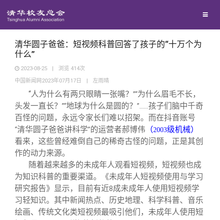
校友联络
回馈母校
地区联络
清华圆子爸爸：短视频科普回答了孩子的“十万个为
什么”
2023-08-25
|
浏览
414
次
媒体平台
年级联络
捐赠项目
中国新闻网2023年07月17日
|
左雨晴
“
人为什么有两只眼睛一张嘴？
为什么眉毛不长，
”“
百年清华
院系校友工作
捐赠新闻
《清华校友通讯》
头发一直长？
地球为什么是圆的？
孩子们脑中千奇
”“
”……
百怪的问题，永远令家长们难以招架。而在抖音账号
清华圆子爸爸讲科学
的运营者郝博伟
（
级机械）
“
”
2003
校友服务
专业委员会
捐赠纪事
《水木清华》
清华人物
看来，这些曾经难倒自己的稀奇古怪的问题，正是其创
作的动力来源。
校友总会
兴趣群体
捐赠方法
我要订阅
清华故事
终身学习
随着越来越多的未成年人观看短视频，短视频也成
为知识科普的重要渠道。《未成年人短视频使用与学习
研究报告》显示，目前有近
成未成年人使用短视频学
8
关闭
西南联大校友会
义工计划
新媒体平台
青春风采
信息化服务
总会简介
习轻知识。其中新闻热点、历史地理、科学科普、音乐
绘画、传统文化类短视频最吸引他们，未成年人使用短