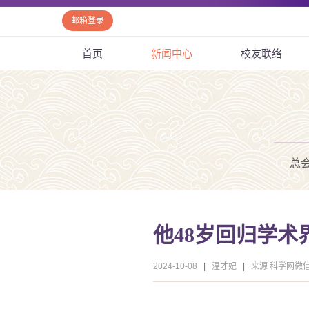
邮箱登录
首页
新闻中心
校友联络
总
他48岁回归学术
2024-10-08
|
温才妃
|
来源 科学网微信