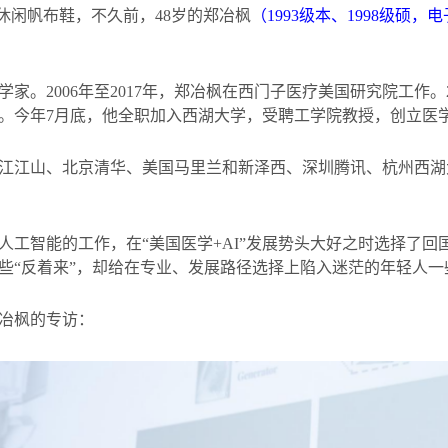
休闲帆布鞋，不久前，
48
岁的郑冶枫
（
1993
级本、
1998
级硕，电
学家。
2006
年至
2017
年，郑冶枫在西门子医疗美国研究院工作。
。今年
7
月底，他全职加入西湖大学，受聘工学院教授，创立医
江江山、北京清华、美国马里兰和新泽西、深圳腾讯、杭州西湖
人工智能的工作，在“美国医学
+AI
”发展势头大好之时选择了回
些“反着来”，却给在专业、发展路径选择上陷入迷茫的年轻人一
冶枫的专访：