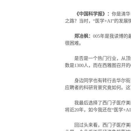
《中国科学报》：
你是清华
之路？当时，“医学
+AI
”的发展
郑冶枫：
005
年是我读博的
很困难。
是否是一个热门行业，从顶
数是
1300
人，而在西雅图召开的
身边同学也有转行去华尔街
应聘者的科研背景究竟如何。这
我最后选择了西门子医疗美
将近
20
年，如今我还在“医学
+AI
回过头来看，西门子医疗美