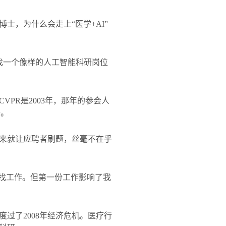
博士，为什么会走上“医学
+AI
”
找一个像样的人工智能科研岗位
CVPR
是
2003
年，那年的参会人
倍。
来就让应聘者刷题，丝毫不在乎
找工作。但第一份工作影响了我
度过了
2008
年经济危机。医疗行