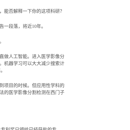
，能否解释一下你的这项科研？
告一段落，将近
10
年。
。
直做人工智能。进入医学影像分
。机器学习可以大大减少搜索计
态。
到项目的时候。但应用性学科的
法的医学影像分割检测在西门子
？
生专利奖只颁给已经获批的专