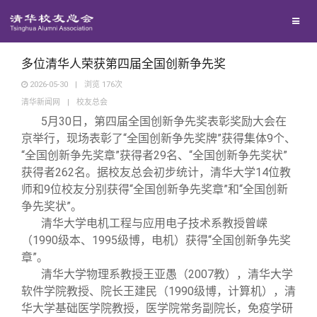
校友联络
回馈母校
地区联络
多位清华人荣获第四届全国创新争先奖
2026-05-30
|
浏览
176
次
清华新闻网
|
校友总会
媒体平台
年级联络
捐赠项目
5月30日，第四届全国创新争先奖表彰奖励大会在
京举行，现场表彰了“全国创新争先奖牌”获得集体9个、
百年清华
院系校友工作
捐赠新闻
《清华校友通讯》
“全国创新争先奖章”获得者29名、“全国创新争先奖状”
获得者262名。据校友总会初步统计，清华大学14位教
师和9位校友分别获得“全国创新争先奖章”和“全国创新
校友服务
专业委员会
捐赠纪事
《水木清华》
清华人物
争先奖状”。
清华大学电机工程与应用电子技术系教授曾嵘
校友总会
兴趣群体
捐赠方法
我要订阅
清华故事
终身学习
（1990级本、1995级博，电机）获得“全国创新争先奖
章”。
清华大学物理系教授王亚愚（2007教），清华大学
关闭
西南联大校友会
义工计划
新媒体平台
青春风采
信息化服务
总会简介
软件学院教授、院长王建民（1990级博，计算机），清
华大学基础医学院教授，医学院常务副院长，免疫学研