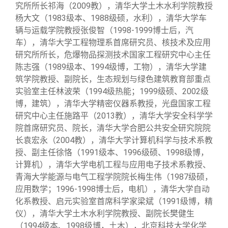
校友文苑
三创大赛
会长致辞
究所所长祁海（2009教），清华大学土木水利学院教授
杨大文（1983级本、1988级硕，水利），清华大学车
辆与运载学院教授张俊智（1998-1999博士后，汽
校友讲坛
实用信息
总会章程
车），清华大学工程物理系首席研究员、核技术及应用
研究所所长，危爆物品探测技术国家工程研究中心主任
校友视界
理事会名单
陈志强（1989级本、1994级博，工物），清华大学建
筑学院教授、副院长，生态规划与绿色建筑教育部重点
实验室主任林波荣（1994级热能；1999级硕、2002级
制度法规
博，建筑），清华大学精密仪器系教授，光盘国家工程
研究中心主任施路平（2013教），清华大学安全科学学
联系我们
院首席研究员、院长，清华大学合肥公共安全研究院院
长袁宏永（2004教），清华大学计算机科学与技术系教
授、副主任徐恪（1991级本、1996级硕、1998级博，
计算机），清华大学电机工程与应用电子技术系教授、
青海大学能源与电气工程学院院长梅生伟（1987级硕，
应用数学；1996-1998博士后，电机），清华大学自动
化系教授、启元实验室首席科学家梁斌（1991级博，精
仪），清华大学土木水利学院教授、副院长樊健生
（1994级本、1998级博，土木），北京科技大学化学