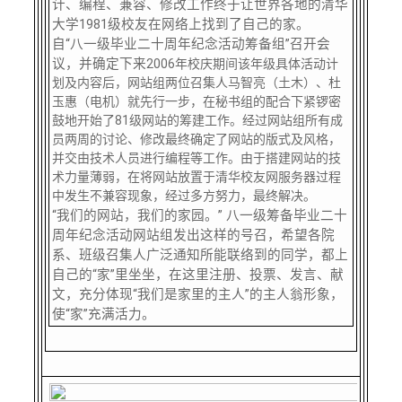
计、编程、兼容、修改工作终于让世界各地的清华
校友文苑
三创大赛
会长致辞
大学1981级校友在网络上找到了自己的家。
自“八一级毕业二十周年纪念活动筹备组”召开会
校友讲坛
实用信息
总会章程
议，并确定下来
2006年校庆期间该年级具体活动计
划及内容后，网站组两位召集人马智亮（土木）、杜
玉惠（电机）就先行一步，在秘书组的配合下紧锣密
校友视界
理事会名单
鼓地开始了81级网站的筹建工作。经过网站组所有成
员两周的讨论、修改最终确定了网站的版式及风格，
并交由技术人员进行编程等工作。由于搭建网站的技
制度法规
术力量薄弱，在将网站放置于清华校友网服务器过程
中发生不兼容现象，经过多方努力，最终解决。
“我们的网站，我们的家园。” 八一级筹备毕业二十
联系我们
周年纪念活动网站组发出这样的号召，希望各院
系、班级召集人广泛通知所能联络到的同学，都上
自己的“家”里坐坐，在这里注册、投票、发言、献
文，充分体现“我们是家里的主人”的主人翁形象，
使“家”充满活力。