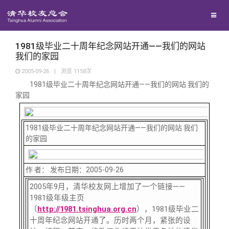
校友联络
回馈母校
地区联络
1981级毕业二十周年纪念网站开通——我们的网站
我们的家园
2005-09-26
|
浏览
1158
次
媒体平台
年级联络
捐赠项目
1981级毕业二十周年纪念网站开通——我们的网站 我们的
家园
百年清华
院系校友工作
捐赠新闻
《清华校友通讯》
1981级毕业二十周年纪念网站开通——我们的网站 我们
校友服务
专业委员会
捐赠纪事
《水木清华》
清华人物
的家园
校友总会
兴趣群体
捐赠方法
我要订阅
清华故事
终身学习
作 者： 发布日期：2005-09-26
2005年9月，清华校友网上增加了一个链接——
1981级年级主页
关闭
西南联大校友会
义工计划
新媒体平台
青春风采
信息化服务
总会简介
（
http://1981.tsinghua.org.cn
），1981级毕业二
十周年纪念网站开通了。历时两个月，紧张的设