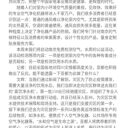
共同发力，把整个中国家电事业推向更健康、更辉煌的时代。
随着人们对室内小环境空气质量的重视，见效快、效果好
的专业空气净化机器将进入千家万户。我们很多消费者已经意
识到这一点：普通的通风难以净化室内空气，尤其是即将到来
的炎热夏天，空调的普遍使用，通风会损失很多能量，这在某
种程度上决定了净化器产品的热销。我们将专门针对南京的气
候特征以及消费者的审美需求，设计个性化的产品，量身定制
贴身服务方案。
本周末我们将启动南京免费检测空气、水质的公益活动，
该活动检测两项内容：一项是检测室内空气中的各种有害成分
是否超标；另一项是检测饮用水的水质。
记者：目前全国各地对四川灾情都高度关注，亚都也积极
做出了反应。能不能透露一下亚都为此做了些什么？
文辉：当我们通过新闻了解到，灾区为了防止疫情爆发，
需要大量洁净的饮用水后，我们当即决定向灾区群体送去我们
的“直饮净水机”，第一批
150
台已经驰援灾区，并组织了专业人
员组成灾区净水救援行动组，并且已经深入彭州，为灾区饮用
水提供技术保障和现场支持。这只是我们支援灾区的第一步，
接下来我们还会为灾区提供一系列以服务奥运场馆标准生产的
后续物资，如净水机、便携式个人空气净化器、公共场所专用
空气净化器等。
“
水和空气是生命之源
”
，亚都人将携带着炽热
的爱心，以不同的形式为灾区人民送上关爱，用行动为灾区人