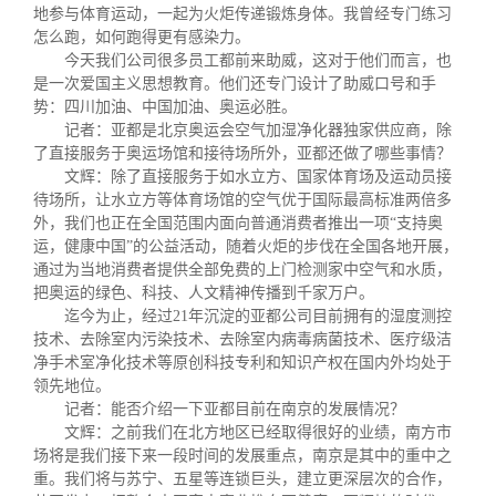
校友文苑
三创大赛
会长致辞
地参与体育运动，一起为火炬传递锻炼身体。我曾经专门练习
怎么跑，如何跑得更有感染力。
今天我们公司很多员工都前来助威，这对于他们而言，也
校友讲坛
实用信息
总会章程
是一次爱国主义思想教育。他们还专门设计了助威口号和手
势：四川加油、中国加油、奥运必胜。
记者：亚都是北京奥运会空气加湿净化器独家供应商，除
校友视界
理事会名单
了直接服务于奥运场馆和接待场所外，亚都还做了哪些事情？
文辉：除了直接服务于如水立方、国家体育场及运动员接
待场所，让水立方等体育场馆的空气优于国际最高标准两倍多
制度法规
外，我们也正在全国范围内面向普通消费者推出一项“支持奥
运，健康中国”的公益活动，随着火炬的步伐在全国各地开展，
通过为当地消费者提供全部免费的上门检测家中空气和水质，
联系我们
把奥运的绿色、科技、人文精神传播到千家万户。
迄今为止，经过
21
年沉淀的亚都公司目前拥有的湿度测控
技术、去除室内污染技术、去除室内病毒病菌技术、医疗级洁
净手术室净化技术等原创科技专利和知识产权在国内外均处于
领先地位。
记者：能否介绍一下亚都目前在南京的发展情况？
文辉：之前我们在北方地区已经取得很好的业绩，南方市
场将是我们接下来一段时间的发展重点，南京是其中的重中之
重。我们将与苏宁、五星等连锁巨头，建立更深层次的合作，