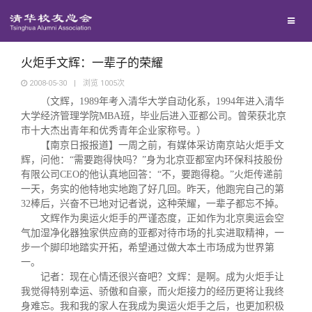
校友联络
回馈母校
地区联络
火炬手文辉：一辈子的荣耀
2008-05-30
|
浏览
1005
次
（文辉，1989年考入清华大学自动化系，
1994
年进入清华
媒体平台
年级联络
捐赠项目
大学经济管理学院
MBA
班，毕业后进入亚都公司。曾荣获北京
市十大杰出青年和优秀青年企业家称号。）
百年清华
【南京日报报道】一周之前，有媒体采访南京站火炬手文
院系校友工作
捐赠新闻
《清华校友通讯》
辉，问他：“需要跑得快吗？”身为北京亚都室内环保科技股份
有限公司
CEO
的他认真地回答：
“
不，要跑得稳。
”
火炬传递前
校友服务
专业委员会
捐赠纪事
《水木清华》
清华人物
一天，务实的他特地实地跑了好几回。昨天，他跑完自己的第
32
棒后，兴奋不已地对记者说，这种荣耀，一辈子都忘不掉。
文辉作为奥运火炬手的严谨态度，正如作为北京奥运会空
校友总会
兴趣群体
捐赠方法
我要订阅
清华故事
终身学习
气加湿净化器独家供应商的亚都对待市场的扎实进取精神，一
步一个脚印地踏实开拓，希望通过做大本土市场成为世界第
一。
关闭
西南联大校友会
义工计划
新媒体平台
青春风采
信息化服务
总会简介
记者：现在心情还很兴奋吧？文辉：是啊。成为火炬手让
我觉得特别幸运、骄傲和自豪，而火炬接力的经历更将让我终
身难忘。我和我的家人在我成为奥运火炬手之后，也更加积极