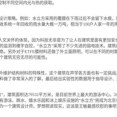
控制不同空间内光与热的获取。
设计策略。例如：水立方采用的覆膜在下雨过后不会留下水痕，
收系统一年回收的雨水量大概一万吨，相当于
100
户人家一年的
人文关怀的体现，因为科技无非是为了让人在建筑里面有更加安
的监测到楼宇自控，
“
水立方
”
采用了不少先进的弱电技术。建筑
息。另外对于
ETFE
膜材料还做了外立面照明，可以在不同的时
个建筑无穷无尽的可能性。
外维护结构材料的特殊性，这个建筑在声学各方面也有一定挑战
料做了非常深入的了解，最后给出实验性的数据用于指导设计、
”，建筑面积达
79532
平方米
，是目前世界上最大的游泳中心。
2
有游泳、跳水、嬉水乐园和冰上娱乐设施的
“
水立方
”
将成为北京
为一个建筑设计师，梦想照进现实，这该是王敏最感欣慰的事吧