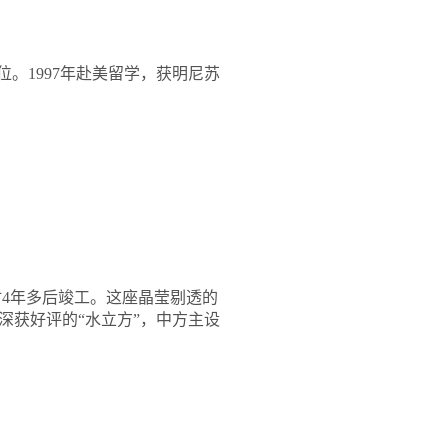
位。
1997
年赴美留学，获明尼苏
时
4
年多后竣工。这座晶莹剔透的
深获好评的
“
水立方
”
，中方主设