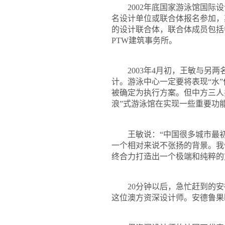
2002
年底国家游泳馆国际设
名设计单位或联合体报名参加，
的设计联合体，联合体成员包括
PTW
建筑事务所。
2003
年
4
月初，王敏与另两
计。游泳中心一定要将表现
“
水
”
被确定为执行方案。但中方三人
浪
”
式游泳馆在实现一些重要功
王敏说：“中国很多城市最初都
一个相对来说不张扬的背景。我
终合力打造出一个极端和纯粹的
20
分钟以后，急忙赶到的安
这位澳方资深设计师。安德鲁果