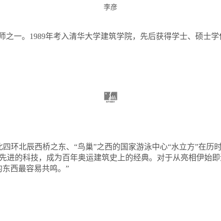
李彦
师之一。
1989
年考入清华大学建筑学院，先后获得学士、硕士学
北四环北辰西桥之东、
“
鸟巢
”
之西的国家游泳中心
“
水立方
”
在历
先进的科技，成为百年奥运建筑史上的经典。对于从亮相伊始即
的东西最容易共鸣。
”