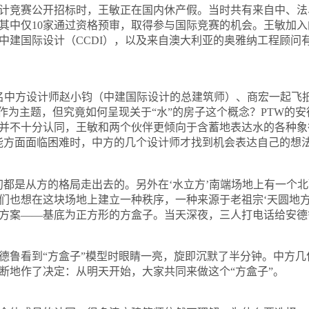
计竞赛公开招标时，王敏正在国内休产假。当时共有来自中、法
其中仅
10
家通过资格预审，取得参与国际竞赛的机会。王敏加入
中建国际设计（
CCDI
），以及来自澳大利亚的奥雅纳工程顾问
名中方设计师赵小钧（中建国际设计的总建筑师）、商宏一起飞
作为主题，但究竟如何呈现关于
“
水
”
的房子这个概念？
PTW
的安
并不十分认同，王敏和两个伙伴更倾向于含蓄地表达水的各种象
能方面面临困难时，中方的几个设计师才找到机会表达自己的想
是从方的格局走出去的。另外在‘水立方’南端场地上有一个北
们也想在这块场地上建立一种秩序，一种来源于老祖宗‘天圆地方
方案——基底为正方形的方盒子。当天深夜，三人打电话给安德
德鲁看到
“
方盒子
”
模型时眼睛一亮，旋即沉默了半分钟。中方几
断地作了决定：从明天开始，大家共同来做这个
“
方盒子
”
。