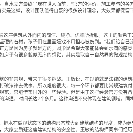
。当水立方最终呈现在世人面前，
“
官方的评价，施工参与的各
确实是这样，设计团队值得自豪的很多设计理念，大效果都保留
被这座建筑从外而内的简洁、纯净、优雅所折服。这里的颜色干
坚硬的石材，孩子们在里面嬉戏不用担心被伤到。“我们给自己
正方是因为房子就是方的。圆形是希望大家能体会到水滴的感觉
如房子有很多貌似无序的感觉，其实是取自于自然界的微观结构
的非常规，带来了很多挑战。王敏说，在规范就是法律的建筑
打破法律去做事，所以难度很大，每一个环节都要比常规建筑付
规范，只能借鉴国外的一些经验。但是由于这些经验官方没有备
的沟通，时间长达
2
个多月。这种沟通不只体现在建筑领域，同
，把水在微观状态下的结构形态放大到建筑结构的尺度，成为建
，大家会质疑这座建筑结构的安全性。王敏的结构师同事们经历