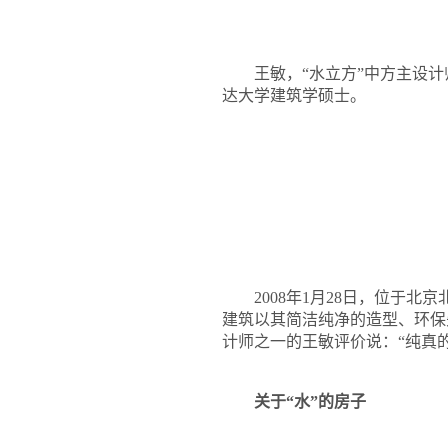
王敏，“水立方”中方主设计
达大学建筑学硕士。
2008
年
1
月
28
日
，位于北京
建筑以其简洁纯净的造型、环保
计师之一的王敏评价说：
“
纯真
关于“水”的房子