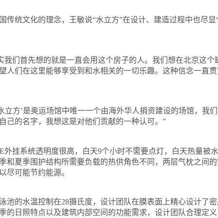
统文化的理念，王敏说“水立方”在设计、建造过程中也尽显
实我们首先想的就是一直会用这个房子的人。我们想在北京这个
望人们在这里能够享受到和水相关的一切乐趣。这种信念一直贯
立方’是奥运场馆中唯一一个由海外华人捐资建设的场馆，我们
自己的名字，我想这是对他们贡献的一种认可。”
E
外挂系统透明度很高，白天
9
个小时不需要点灯，白天热量被
季和夏季围护结构所需要负载的热供角色不同，两层气枕之间的
以尽可能节约能源。
泳池的水温控制在
28
摄氏度
，设计团队在膜表面上精心设计了密
季的日照特点以及建筑内部空间的功能需求，设计团队合理定义