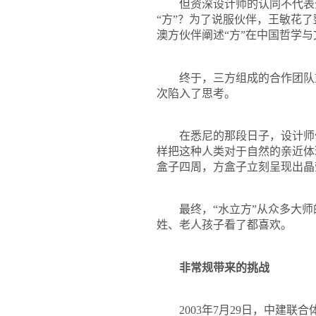
但资深设计师的认同不代表全
“方”？为了说服伙伴，王敏花
澳方伙伴阐述“方”在中国哲学
终于，三方组成的合作团队重
次陷入了思考。
在悉尼的那段日子，设计师们
样把这种人类对于自然的亲近体
盒子四周，方盒子立刻呈现出晶
最终，“水立方”从众多大师的
姓、老人孩子看了都喜欢。
非常规带来的挑战
2003
年
7
月
29
日
，中建联合