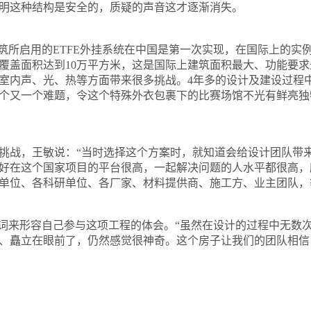
明这种结构是安全的，质疑的声音这才逐渐消失。
筑所启用的
ETFE
外挂系统在中国是第一次实现，在国际上的实
覆盖面积达到
10
万平方米，这是国际上建筑面积最大、功能要求
室内声、光、热等方面带来很多挑战。
4
年多的设计及建设过程
个又一个难题，令这个特殊外衣包裹下的比赛场馆不光有鲜亮独
战，王敏说：“当时选择这个方案时，就知道会给设计团队带来
好在这个国家项目的平台很高，一起解决问题的人水平都很高，
单位、各科研单位、各厂家、材料提供商、施工方、业主团队，
来形容自己参与这项工程的体会。“虽然在设计的过程中无数次
、矗立在眼前了，仍然感觉很神奇。这个房子让我们的团队相信