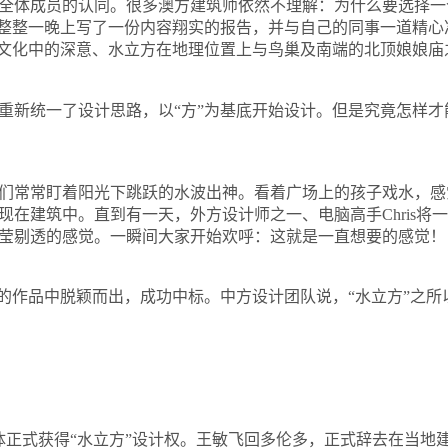
体成员的认同。很多澳方建筑师依然不理解：为什么要选择一
了整整一晚上写了一份内容翔实的报告，并与自己的同事一道精
与文化中的深意、水立方在地理位置上与鸟巢及南端的北顶娘娘庙
新统一了设计思路，以“方”为基底开始设计。但是究竟怎样才
常常盯着阳光下跳跃的水波出神。看着广场上的孩子戏水，感
现在建筑中。直到有一天，外方设计师之一、电脑高手
Chris
将一
莹剔透的感觉。一瞬间大家开始欢呼：这就是一直想要的感觉！
作品中脱颖而出，成功中标。中方设计团队说，“水立方”之所
体正式获得
“
水立方
”
设计权。王敏飞回多伦多，正式辞去在当地