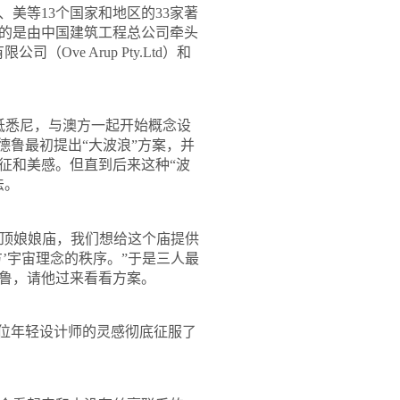
、美等
13
个国家和地区的
33
家著
的是由中国建筑工程总公司牵头
有限公司（
Ove Arup Pty.Ltd
）和
抵悉尼，与澳方一起开始概念设
德鲁最初提出
“
大波浪
”
方案，并
征和美感。但直到后来这种
“
波
法。
顶娘娘庙，我们想给这个庙提供
’宇宙理念的秩序。”于是三人最
鲁，请他过来看看方案。
位年轻设计师的灵感彻底征服了