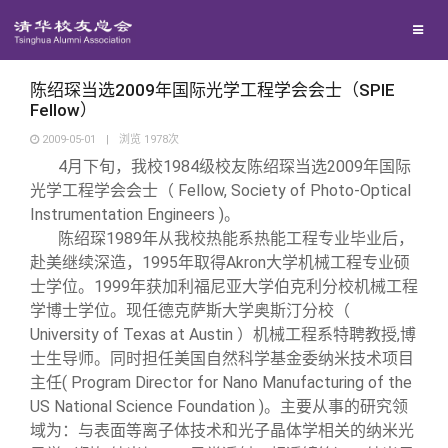
校友联络
回馈母校
地区联络
陈绍琛当选2009年国际光学工程学会会士（SPIE
Fellow）
2009-05-01
|
浏览
1978
次
媒体平台
年级联络
捐赠项目
4
月下旬，我校1984级校友陈绍琛当选2009年国际
光学工程学会会士（ Fellow, Society of Photo-Optical
百年清华
院系校友工作
捐赠新闻
《清华校友通讯》
Instrumentation Engineers )。
陈绍琛1989年从我校热能系热能工程专业毕业后，
赴美继续深造，1995年取得Akron大学机械工程专业硕
校友服务
专业委员会
捐赠纪事
《水木清华》
清华人物
士学位。1999年获加利福尼亚大学伯克利分校机械工程
学博士学位。现任德克萨斯大学奥斯汀分校（
校友总会
兴趣群体
捐赠方法
我要订阅
清华故事
终身学习
University of Texas at Austin ）机械工程系特聘教授,博
士生导师。同时担任美国自然科学基金委纳米技术项目
主任( Program Director for Nano Manufacturing of the
关闭
西南联大校友会
义工计划
新媒体平台
青春风采
信息化服务
总会简介
US National Science Foundation )。主要从事的研究领
域为：与表面等离子体技术和光子晶体学相关的纳米光