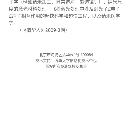
子学（例如纳米加工，异常透射，超透镜等），纳米尺
校友文苑
三创大赛
会长致辞
度的激光材料处理，飞秒激光处理中涉及到光子£­电子
£­声子相互作用的超快科学和超快工程，以及纳米医学
校友讲坛
实用信息
总会章程
等。
（《清华人》2009-3期）
校友视界
理事会名单
北京市海淀区清华园1号 100084
制度法规
技术支持：清华大学信息化技术中心
版权所有©清华校友总会
联系我们