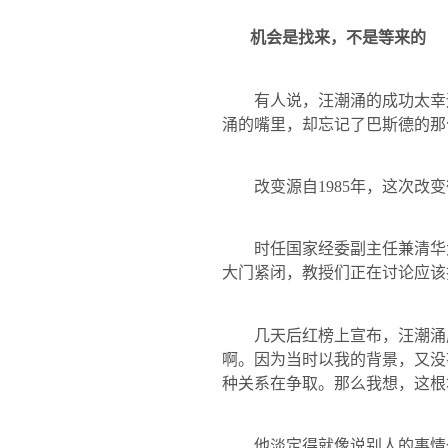
机会是找来，不是等来的
有人说，汪潮涌的成功太幸运
涌的嘴里，却忘记了巴斯德的那
改变源自
1985
年，这次改变
时任国家经委副主任兼清华大
大门紧闭，教授们正在讨论应该
几天后红榜上宣布，汪潮涌成
啊。因为当时以我的背景，又没
种关系在争取。那么我想，这根
他淡定得就像说别人的事情一