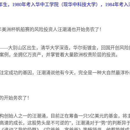
年生，
1980
年考入华中工学院（现华中科技大学），
1984
年考入
年美洲杯帆船赛的风险投资人汪潮涌也开始务农了！
——大别山区出生，清华大学深造，华尔街镀金，回国开创风险
案例，坐拥亿万资产，并掌管着大量欧洲权贵阶层的投资。
定成功的基因，汪潮涌说他有今天，完全是一种大自然最淳朴
的开始务农了！
创始人之一的汪潮涌，目前正在筹备一只
5
亿美元的基金，将
高速的成长，这股势头是不可逆的”，汪潮涌对于“势”的判断异
《谁动了我的奶酪》《穷爸爸、富爸爸》等畅销书，他都能够成