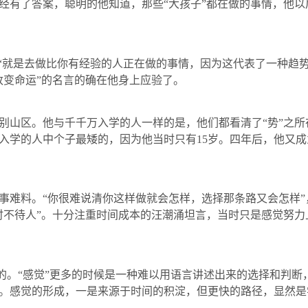
有了答案，聪明的他知道，那些“大孩子”都在做的事情，他以
就是去做比你有经验的人正在做的事情，因为这代表了一种趋势
改变命运”的名言的确在他身上应验了。
区。他与千千万入学的人一样的是，他们都看清了“势”之所在
入学的人中个子最矮的，因为他当时只有
15
岁。四年后，他又成
难料。“你很难说清你这样做就会怎样，选择那条路又会怎样”
时不待人”。十分注重时间成本的汪潮涌坦言，当时只是感觉努力
的。“感觉”更多的时候是一种难以用语言讲述出来的选择和判断
。感觉的形成，一是来源于时间的积淀，但更快的路径，显然是学