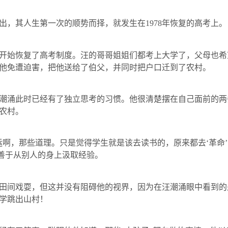
，其人生第一次的顺势而择，就发生在
1978
年恢复的高考上。
开始恢复了高考制度。汪的哥哥姐姐们都考上大学了，父母也希
他免遭迫害，把他送给了伯父，并同时把户口迁到了农村。
涌此时已经有了独立思考的习惯。他很清楚摆在自己面前的两
农村。
，那些道理。只是觉得学生就是该去读书的，原来都去‘革命’
很善于从别人的身上汲取经验。
间戏耍，但这并没有阻碍他的视界，因为在汪潮涌眼中看到的
学跳出山村！