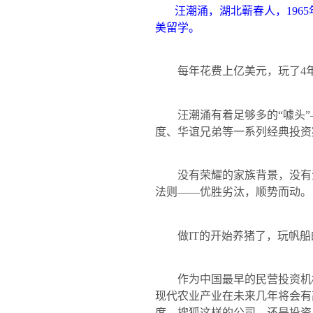
汪潮涌，湖北蕲春人，
1965
美留学。
每年花费上亿美元，玩了
4
汪潮涌有着足够多的“噱头”
度、华谊兄弟等一系列经典投资
没有荣耀的家族背景，没有注
法则——优胜劣汰，顺势而动。
做
IT
的开始养猪了，玩帆船
作为中国最早的民营投资机构
现代农业产业在未来几年将会有
度、搜狐这样的公司，还是投资