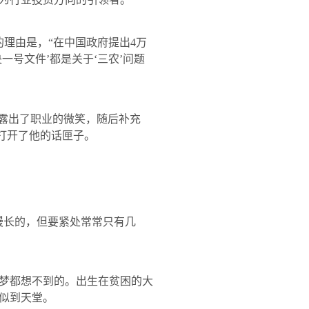
的理由是，“在中国政府提出
4
万
号文件’都是关于‘三农’问题
露出了职业的微笑，随后补充
，打开了他的话匣子。
长的，但要紧处常常只有几
梦都想不到的。出生在贫困的大
似到天堂。