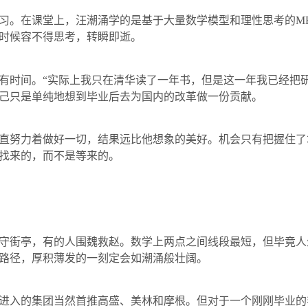
。在课堂上，汪潮涌学的是基于大量数学模型和理性思考的
M
时候容不得思考，转瞬即逝。
时间。“实际上我只在清华读了一年书，但是这一年我已经把研
己只是单纯地想到毕业后去为国内的改革做一份贡献。
努力着做好一切，结果远比他想象的美好。机会只有把握住了
找来的，而不是等来的。
街亭，有的人围魏救赵。数学上两点之间线段最短，但毕竟人
路径，厚积薄发的一刻定会如潮涌般壮阔。
入的集团当然首推高盛、美林和摩根。但对于一个刚刚毕业的