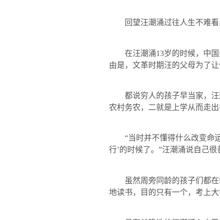
回望汪潮涌过往人生不难看出
在汪潮涌
13
岁的时候，中国
由是，文革时期汪的父母为了让
都说穷人的孩子早当家，汪潮
农村务农，二就是上学从而走出
“当时并不懂得什么改变命运啊
行’的时候了。”汪潮涌说自己
虽然周旁同龄的孩子们都在田
地读书，目的只有一个，考上大