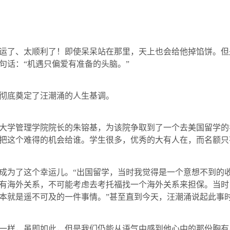
了、太顺利了！即使呆呆站在那里，天上也会给他掉馅饼。但
句话：“机遇只偏爱有准备的头脑。”
彻底奠定了汪潮涌的人生基调。
学管理学院院长的朱镕基，为该院争取到了一个去美国留学的
把这个难得的机会给谁。学生很多，优秀的大有人在，而名额只
为了这个幸运儿。“出国留学，当时我觉得是一个意想不到的收
有海外关系，不可能考虑去考托福找一个海外关系来担保。当时
本就是遥不可及的一件事情。”甚至直到今天，汪潮涌说起此事
样，虽即如此，但是我们仍能从语气中感到他心中的那份胸有