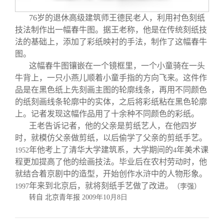
校友文苑
三创大赛
会长致辞
76
岁的退休高级建筑师王德民老人，利用衬色刻纸
技法制作出一幅春牛图。据王老称，他是在传统刻纸技
校友讲坛
实用信息
总会章程
法的基础上，添加了彩纸映衬的手法，制作了这幅春牛
图。
校友视界
理事会名单
这幅春牛图镶嵌在一个镜框里，一个小童骑在一头
牛背上，一只小燕儿顺着小童手指的方向飞来。这件作
品是在黑色纸上先刻画主图的轮廓线条，再用不同颜色
制度法规
的纸刻画线条轮廓中的实体，之后将彩纸粘在黑色轮廓
上。记者发现这幅作品用了十余种不同颜色的彩纸。
联系我们
王老告诉记者，他的父亲是剪纸艺人，在他四岁
时，就模仿父亲做剪纸，以后偷学了父亲的剪纸手艺。
年他考上了清华大学建筑系，大学期间的
年美术课
1952
4
程更加提高了他的绘画技法。毕业后在农村劳动时，他
就结合着京剧中的造型，开始创作水浒中的人物形象。
年来到北京后，就将刻纸手艺做了改进。
1997
（李强）
转自 北京青年报
2009
年10
月8
日