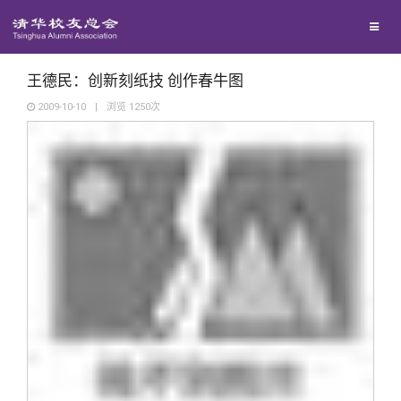
校友联络
回馈母校
地区联络
王德民：创新刻纸技 创作春牛图
2009-10-10
|
浏览
1250
次
媒体平台
年级联络
捐赠项目
百年清华
院系校友工作
捐赠新闻
《清华校友通讯》
校友服务
专业委员会
捐赠纪事
《水木清华》
清华人物
校友总会
兴趣群体
捐赠方法
我要订阅
清华故事
终身学习
关闭
西南联大校友会
义工计划
新媒体平台
青春风采
信息化服务
总会简介