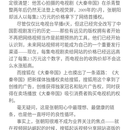
定很清楚：他苦心拍摄的电视剧《大秦帝国》在杀青整
整两年后仍然无法登上电视荧屏，
年的
月，张朝阳
2009
5
却派人以每集
万元的价格拿下了网络首播权。
2.5
尽管仅仅比电视台早播
天，但这已经完全改写了中
8
国影视剧发行的历史——那些有远见的版权拥有者开始
不再把网络视频当作是前期预热的工具，他们已经开始
认识到，未来网站视频将可能成为自己的一个重要发行
渠道——现在，每集电视剧卖给网站的价格已经远远高
过了每集
万元这个数字，而电视台的收购价却不会这
2.5
么水涨船高。
而搜狐在《大秦帝国》上也摸出了一条道路：《大
秦帝国》把新媒体独播权卖给搜狐，搜狐用这个拿到了
创维的广告，创维获得独家冠名和贴片广告权，同时获
得在卖场播放《大秦帝国》吸引消费者购买电视机的权
利。
毫无疑问，这是张朝阳心中最理想、最健康的链
条，也是他一直呼吁的良性循环。
事实上，张朝阳很难不成为业界关注的焦点——就
在视频网站崛起的时候，搜狐起诉视频分享网站盗版的