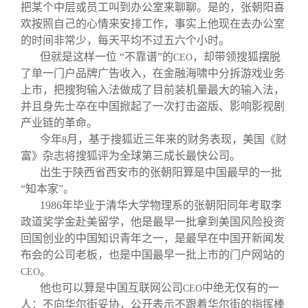
校友文苑
三创大赛
会长致辞
把某个中层或员工叫到办公室来聊聊。是的，张朝阳喜
欢按照自己的心情来安排工作，事实上他现在去办公室
的时间非常少，每天平均不过五六个小时。
校友讲坛
实用信息
总会章程
但就是这样一位 “不靠谱”的
，却带领搜狐摆脱
CEO
了单一门户品牌广告收入，在金融海啸中分拆游戏业务
校友视界
理事会名单
上市，把搜狗输入法做成了目前装机量最大的输入法，
并且身先士卒在中国掀起了一次打击盗版、影响影视剧
产业链的革命。
制度法规
今年
月，基于搜狐近三年来的财务表现，美国《财
8
富》杂志将搜狐评为全球第三成长最快公司。
联系我们
出生于陕西省西安市的张朝阳算是中国最早的一批
“知本家”。
1986
年毕业于清华大学物理系的张朝阳同年考取李
政道奖学金赴美留学，他是最早一批拿到美国风险投资
回国创业的中国知识青年之一，是最早在中国开新闻发
布会的公司老板，也是中国最早一批上市的门户网站的
。
CEO
他也可以算是中国互联网公司
中绝无仅有的一
CEO
人：不向华尔街妥协，公开表示不跟着华尔街的指挥棒