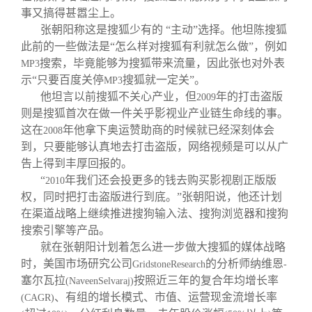
事又搞得甚嚣尘上。
张朝阳称这是搜狐少有的 “主动”选择。他坦陈搜狐
此前的一些做法是“怎么样对搜狐有利就怎么做”，例如
搜索，毕竟能够为搜狐带来流量，因此张也对外表
MP3
示“只要百度关停
搜狐就一定关”。
MP3
他坦言以前搜狐不关心产业，但
年的打击盗版
2009
则是搜狐首次在做一件关乎影视业产业链生命线的事。
这在
年他拿下奥运赞助商的时候就已经深刻体会
2008
到，只要能够认真地去打击盗版，网络视频是可以从广
告上得到丰厚回报的。
“
年我们还会投更多的钱去购买影视剧正版版
2010
权，同时把打击盗版进行到底。”张朝阳说，他还计划
在渠道战略上继续推进搜狗输入法、搜狗浏览器和搜狗
搜索引擎等产品。
就在张朝阳计划着怎么进一步做大搜狐的媒体战略
时，美国市场研究公司
的分析师纳维恩
GridstoneResearch
-
塞尔瓦拉
按照近三年的复合年均增长率
(NaveenSelvaraj)
、有组的增长模式、市值、运营现金流增长率
(CAGR)