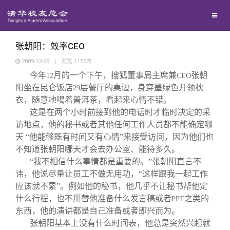
校友联络
回馈母校
地区联络
张朝阳：效率CEO
2009-12-28
|
浏览
1153
次
今年
月的一个下午，搜狐董事局主席兼
张朝
媒体平台
12
年级联络
捐赠项目
CEO
阳坐在昆仑饭店
层餐厅的桌边，身穿墨绿色开领秋
29
衣，随意地喝着普洱茶，看起来心情不错。
百年清华
院系校友工作
捐赠新闻
《清华校友通讯》
这是在两个小时前接到他的电话时才临时决定的采
访地点，他的秘书或者其他任何工作人员都不能确定哪
天 “他能够既有时间又有心情”来接受访问，因为他们也
校友服务
专业委员会
捐赠纪事
《水木清华》
清华人物
不知道张朝阳哪天才会去办公室、能待多久。
“我不相信什么事情都是重要的。”张朝阳直言不
校友总会
兴趣群体
捐赠方法
我要订阅
清华故事
终身学习
讳，他说尽量让员工不做无用功，“这样跟我一起工作
应该就不累”。例如他的秘书，他几乎不让秘书帮他定
什么行程，也不用替他准备什么发言稿或者
之类的
PPT
关闭
西南联大校友会
义工计划
新媒体平台
青春风采
信息化服务
总会简介
东西，他的演讲都是自己准备或者即兴而为。
张朝阳基本上没有什么时间表，他总是突然兴起就