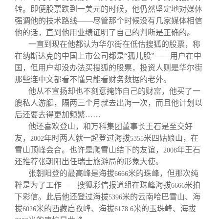
转。即便股票跌到一美元的时候，他仍然坚定地对媒体
强调他的技术路线——尽管那个时候没有几家媒体相信
他的话，直到他用业绩证明了自己的判断是正确的。
一直到现在他都认为华尔街在低估搜狐的股票，称
在纳斯达克的中国上市公司都是“孤儿股”——用户在中
国，但用户却没办法买搜狐的股票，投资人则是华尔街
那些连中文都看不懂只能看财务数据的老外。
他从不宣扬却也不刻意掩饰自己的财富，他买了一
艘私人游艇，隔两三个月就去出海一次，而且他计划以
后还要去得更加频繁……
他还喜欢登山，和万科集团董事长王石是至交好
友，
年时两人就一起登过海拔
米四姑娘山，在
2002
5355
雪山顶峰会合。也许是爬雪山结下的友谊，
年王石
2008
还推荐张朝阳出任瑞士旅游局的形象大使。
张朝阳登的最高峰是海拔
米的珠峰，但那次纯
6666
粹是为了工作——搜狐彩信报道组在珠峰海拔
米拍
6666
下彩信。此后他还登过海拔
米的云南哈巴雪山、海
5396
拔
米的西藏启孜峰、海拔
米的玉珠峰、海拔
6026
6178.6