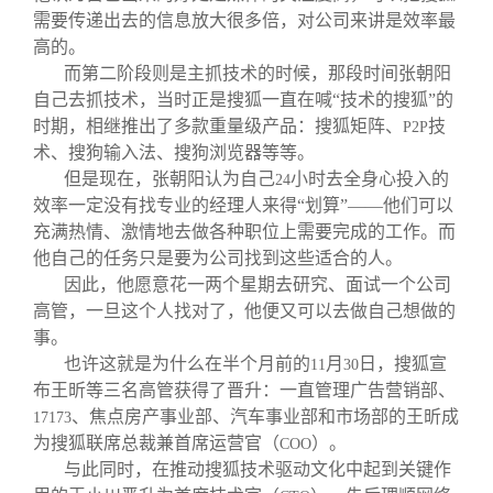
需要传递出去的信息放大很多倍，对公司来讲是效率最
高的。
而第二阶段则是主抓技术的时候，那段时间张朝阳
自己去抓技术，当时正是搜狐一直在喊“技术的搜狐”的
时期，相继推出了多款重量级产品：搜狐矩阵、
技
P2P
术、搜狗输入法、搜狗浏览器等等。
但是现在，张朝阳认为自己
小时去全身心投入的
24
效率一定没有找专业的经理人来得“划算”——他们可以
充满热情、激情地去做各种职位上需要完成的工作。而
他自己的任务只是要为公司找到这些适合的人。
因此，他愿意花一两个星期去研究、面试一个公司
高管，一旦这个人找对了，他便又可以去做自己想做的
事。
也许这就是为什么在半个月前的
月
日，搜狐宣
11
30
布王昕等三名高管获得了晋升：一直管理广告营销部、
、焦点房产事业部、汽车事业部和市场部的王昕成
17173
为搜狐联席总裁兼首席运营官（
）。
COO
与此同时，在推动搜狐技术驱动文化中起到关键作