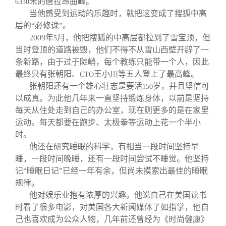
米的唐拉昂曲峰。
6330
当他感受到运动的乐趣时，就把这变成了搜狐中高
层的“必修课”。
2009
年
月，他把搜狐的中高层都拉到了雪宝顶，但
5
当时登顶的道路被毁，他们不得不从雪山西壁开辟了一
条新路，由于过于陡峭，每个教练只能带一个人，因此
最终只有张朝阳、
王小川等五人登上了最高峰。
CTO
张朝阳还有一个雄心壮志是要活
岁，并且坚信可
150
以成真。为此他几年来一直坚持锻炼身体，以前是坚持
每天从住处走到自己的办公室，现在则更多的是在家里
运动。每天都要在跑步、太极拳等运动上花一个半小
时。
他还在研究睡眠的科学，有相当一段时间坚持早
睡，一段时间晚睡，还有一段时间尝试不睡觉。他坚持
记“睡眠日记”已经一年有余，但尚未摸索出最佳的睡眠
规律。
他对娱乐业抱有浓厚的兴趣。他说自己在美国读书
时看了很多电影，对美国各大新闻媒体了如指掌，他自
己也喜欢成为公众人物，几年前还曾经为《时尚健康》