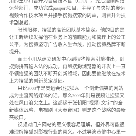
用的王小川晋升为首席技术官（
）。先后理顺网络
CTO
运营部门，成功完成
项目，主导了与央视的奥运
passport
视频合作技术项目并接手搜狗搜索的周霖，则晋升为技
术副总裁。
张朝阳称，搜狐的高管团队基本搞定。他的目的是
让王昕继续发挥他在业务上的前瞻能力和管理上的公正
公平，为搜狐坚守广告收入生命线，推动搜狐品牌不断
提升。
而王小川从建立研发中心到搜狗搜索引擎推出，到
搜狗拼音输入法的成功，再到搜狗浏览器的开发上一直
带领搜狐的团队不断开创新领域，因此要他继续在技术
上为搜狐的创新奠定基础。
果说
年是奥运会让搜狐从一个剑走偏锋的网站
2008
成为主流网络媒体的话，那么
年则是视频让搜狐又
2009
处在风口浪尖之上。这都缘于张朝阳“视频
文字”的全
+
新媒体战略，电视剧《大秦帝国》则是这个战略的最新
突破口。
视频对门户网站的意义很容易理解，但外界可能很
难理解搜狐对影视行业的意义。不过导演黄健中心里一