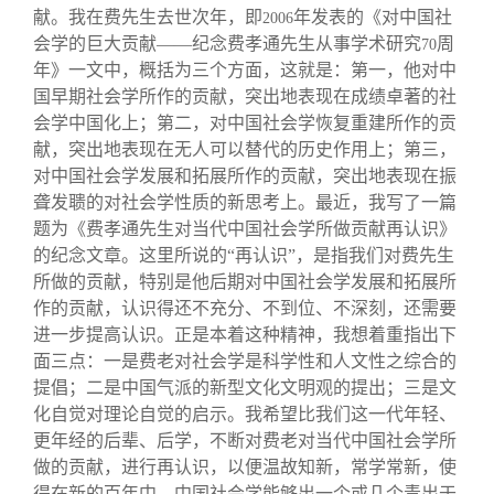
献。我在费先生去世次年，即
年发表的《对中国社
2006
会学的巨大贡献——纪念费孝通先生从事学术研究
周
70
年》一文中，概括为三个方面，这就是：第一，他对中
国早期社会学所作的贡献，突出地表现在成绩卓著的社
会学中国化上；第二，对中国社会学恢复重建所作的贡
献，突出地表现在无人可以替代的历史作用上；第三，
对中国社会学发展和拓展所作的贡献，突出地表现在振
聋发聩的对社会学性质的新思考上。最近，我写了一篇
题为《费孝通先生对当代中国社会学所做贡献再认识》
的纪念文章。这里所说的“再认识”，是指我们对费先生
所做的贡献，特别是他后期对中国社会学发展和拓展所
作的贡献，认识得还不充分、不到位、不深刻，还需要
进一步提高认识。正是本着这种精神，我想着重指出下
面三点：一是费老对社会学是科学性和人文性之综合的
提倡；二是中国气派的新型文化文明观的提出；三是文
化自觉对理论自觉的启示。我希望比我们这一代年轻、
更年经的后辈、后学，不断对费老对当代中国社会学所
做的贡献，进行再认识，以便温故知新，常学常新，使
得在新的百年中，中国社会学能够出一个或几个青出于