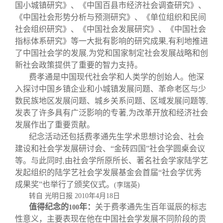
校友文苑
三创大赛
会长致辞
国小城镇研究》、《中国百县市经济社会调查研究》、
《中国社会形势分析与预测研究》、《单位组织和民间
社会组织研究》、《中国社会发展研究》、《中国社会
校友讲坛
实用信息
总会章程
指标体系研究》等一大批有影响的研究成果
有利地推进
,
了中国社会学的发展
为党和国家制定社会发展战略和创
,
校友视界
理事会名单
新社会政策提供了重要的智力支持。
费孝通是中国现代社会学和人类学的创始人。他深
入探讨中国乡镇企业和小城镇发展问题、革命老区与少
制度法规
数民族地区发展问题、城乡关系问题、区域发展问题等
,
发表了许多具有广泛影响的专著
为改革开放和经济社会
,
联系我们
发展作出了重要贡献。
纪念活动还包括费孝通先生学术思想讨论会、社会
建设和社会学发展研讨会、“金砖四国”社会学圆桌会议
等。与此同时
由社会学所原所长、著名社会学家陆学艺
,
发起组织的陆学艺社会学发展基金会首届“社会学优秀
成果奖”也举行了颁奖仪式。
(
李瑞英
)
转自 光明日报
2010
年
4
月
18
日
值得纪念的
年：
关于费孝通先生百年诞辰的标志
100
性意义，主要表现在他在中国社会学发展不同阶段的贡