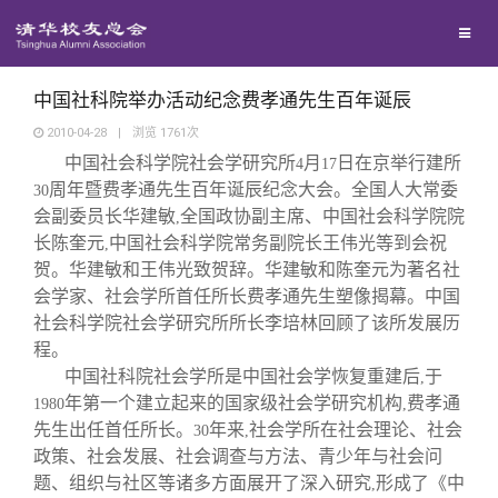
校友联络
回馈母校
地区联络
中国社科院举办活动纪念费孝通先生百年诞辰
2010-04-28
|
浏览
1761
次
中国社会科学院社会学研究所
月
日在京举行建所
媒体平台
年级联络
捐赠项目
4
17
周年暨费孝通先生百年诞辰纪念大会。全国人大常委
30
会副委员长华建敏
全国政协副主席、中国社会科学院院
,
百年清华
院系校友工作
捐赠新闻
《清华校友通讯》
长陈奎元
中国社会科学院常务副院长王伟光等到会祝
,
贺。华建敏和王伟光致贺辞。华建敏和陈奎元为著名社
会学家、社会学所首任所长费孝通先生塑像揭幕。中国
校友服务
专业委员会
捐赠纪事
《水木清华》
清华人物
社会科学院社会学研究所所长李培林回顾了该所发展历
程。
校友总会
兴趣群体
捐赠方法
我要订阅
清华故事
终身学习
中国社科院社会学所是中国社会学恢复重建后
于
,
年第一个建立起来的国家级社会学研究机构
费孝通
1980
,
先生出任首任所长。
年来
社会学所在社会理论、社会
30
,
关闭
西南联大校友会
义工计划
新媒体平台
青春风采
信息化服务
总会简介
政策、社会发展、社会调查与方法、青少年与社会问
题、组织与社区等诸多方面展开了深入研究
形成了《中
,