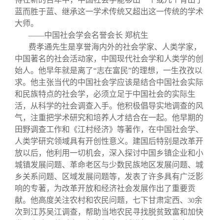
蓝而胜于蓝、继承这一学术传统又超出这一传统的学术
大师。
——中国社会学会名誉会长
郑杭生
费孝通先生是享誉海内外的社会学家、人类学家，
中国著名的社会活动家，中国现代社会学和人类学的创
始人。他早年就是离了“志在富民”的理想，一生孜孜以
求。他主张当代的中国社会学应该是结合中国社会实际
和民族特点的社会学，必须立足于中国社会的实际生
活，从科学的社会调查入手。他积极倡导实地调查的风
气，注重把学术研究和培养人才结合在一起。他早期的
田野调查工作和《江村经济》等著作，在中国社会学、
人类学研究领域具有开创性意义。建国后特别是改革开
放以后，他利用一切机会，深入探讨中国乡镇企业和小
城镇发展问题、革命老区与少数民族地区发展问题、城
乡关系问题、区域发展问题等，发表了许多具有广泛影
响的专著，为改革开放和经济社会发展作出了重要贡
献。他高度关注农村和农民问题，七下甘肃定西、
余
30
次到江苏吴江调查，帮助当地农民寻找脱贫致富和加快