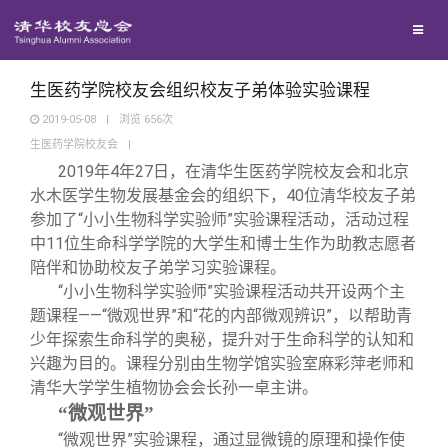
校友联络
回馈母校
地区联络
生医药学院校友会组织校友子弟体验实验课程
2019-05-08
|
浏览
656
次
生医药学院校友会
|
媒体平台
年级联络
捐赠项目
2019
年4年27日，在清华生医药学院校友会和北京
水木医学生物发展基金会的组织下，40位清华校友子弟
百年清华
院系校友工作
捐赠新闻
《清华校友通讯》
参加了“小小生物科学实验师”实验课程活动，活动过程
中11位生命科学学院的大学生和博士生作为助教志愿者
陪伴和协助校友子弟学习实验课程。
校友服务
专业委员会
捐赠纪事
《水木清华》
清华人物
“小小生物科学实验师”实验课程活动共开设两个主
题课程——“微观世界”和“花的内部微观辨识”，以帮助青
校友总会
兴趣群体
捐赠方法
我要订阅
清华故事
终身学习
少年探索生命科学的奥秘，提升对于生命科学的认知和
兴趣为目的。课程分别由生物学馆实验室麻彩萍老师和
清华大学学生植物协会会长孙一卓主讲。
关闭
西南联大校友会
义工计划
新媒体平台
青春风采
信息化服务
总会简介
“微观世界”
“微观世界”实验课程，通过显微镜的原理和操作使