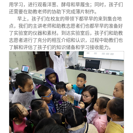
校友文苑
三创大赛
会长致辞
用学习，进行观看洋葱、酵母和草履虫；同时，孩子们
还需要在助教老师的协助下完成薄片制作。
早上，孩子们在校友的带领下都早早的来到集合地
校友讲坛
实用信息
总会章程
点，我们的主讲老师和助教志愿者们也都早早的准备好
了实验室的仪器和素材。到达实验室后，孩子们和助教
校友视界
理事会名单
志愿者进行了充分的相互介绍和认识，过程中助教们也
了解和评估了孩子们的知识储备和学习接收能力。
制度法规
联系我们