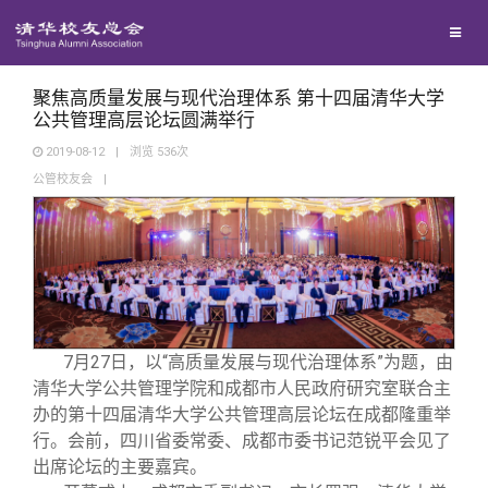
校友联络
回馈母校
地区联络
聚焦高质量发展与现代治理体系 第十四届清华大学
公共管理高层论坛圆满举行
2019-08-12
|
浏览
536
次
媒体平台
年级联络
捐赠项目
公管校友会
|
百年清华
院系校友工作
捐赠新闻
《清华校友通讯》
校友服务
专业委员会
捐赠纪事
《水木清华》
清华人物
校友总会
7
月27日，以“高质量发展与现代治理体系”为题，由
兴趣群体
捐赠方法
我要订阅
清华故事
终身学习
清华大学公共管理学院和成都市人民政府研究室联合主
办的第十四届清华大学公共管理高层论坛在成都隆重举
关闭
西南联大校友会
义工计划
新媒体平台
青春风采
信息化服务
总会简介
行。会前，四川省委常委、成都市委书记范锐平会见了
出席论坛的主要嘉宾。