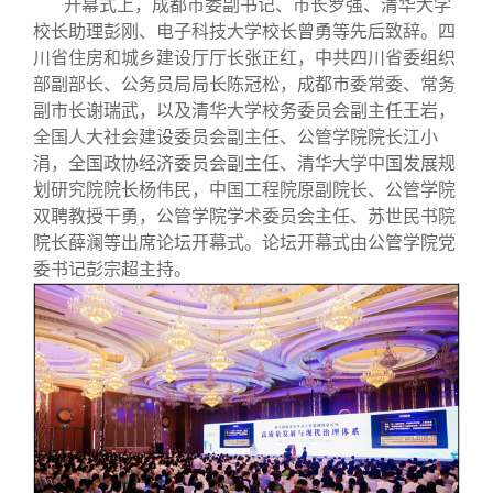
开幕式上，成都市委副书记、市长罗强、清华大学
校友文苑
三创大赛
会长致辞
校长助理彭刚、电子科技大学校长曾勇等先后致辞。四
川省住房和城乡建设厅厅长张正红，中共四川省委组织
校友讲坛
实用信息
总会章程
部副部长、公务员局局长陈冠松，成都市委常委、常务
副市长谢瑞武，以及清华大学校务委员会副主任王岩，
全国人大社会建设委员会副主任、公管学院院长江小
校友视界
理事会名单
涓，全国政协经济委员会副主任、清华大学中国发展规
划研究院院长杨伟民，中国工程院原副院长、公管学院
制度法规
双聘教授干勇，公管学院学术委员会主任、苏世民书院
院长薛澜等出席论坛开幕式。论坛开幕式由公管学院党
委书记彭宗超主持。
联系我们