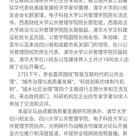
学互联网治理研究中心主任李晓东，联合国开发计划署
驻华代表处高级发展经济学家毕儒博、清华大学四川校
友会会长颜家瑾，电子科技大学公共管理学院院长汤志
伟，西南财经大学公共管理学院院长廖宏斌，西南政法
大学政治与公共管理学院院长周振超，清华大学文科建
设处处长孟庆国，公管学院副院长杨永恒、朱旭峰、王
亚华以及来自四川省和成都市有关部门的领导、在川公
共管理院校的师生代表、清华大学公共管理学院历届校
友、清华大学在川校友以及媒体界人士共计1000余人出
席了论坛开幕式。
27
日下午，参会嘉宾围绕“智能互联时代的公共治
理”、“城市治理与高质量发展”、“科技创新的体制与机
制”、“城乡社区治理”等四个主题进行主题分享和交流互
动，来自政府部门、科研机构及企业的专家学者50余人
参加了交流和点评。
本届论坛由成都高质量发展研究院承办，清华大学
四川校友会、四川大学公共管理学院、电子科技大学公
共管理学院协办，光明网作为战略合作媒体对论坛开展
全方位推介和深度报道，并提供全程网络视频直播。新