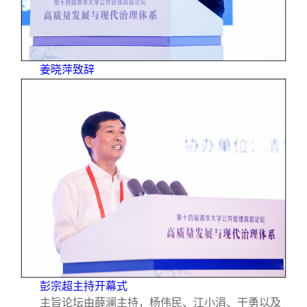
姜晓萍致辞
彭宗超主持开幕式
主旨论坛由薛澜主持，杨伟民、江小涓、干勇以及