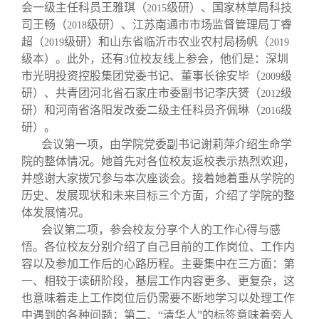
会一级主任科员王雅琪（
级研）、国家林草局科技
2015
司王畅（
级研）、江苏南通市市场监督管理局丁睿
2018
超（
级研）和山东省临沂市农业农村局杨帆（
2019
2019
级本）。此外，还有
位校友线上参会，他们是：深圳
3
市光明投资控股集团党委书记、董事长徐安毕（
级
2009
研）、共青团河北省石家庄市委副书记李庆赟（
级
2012
研）和河南省洛阳发改委二级主任科员齐佩琳（
级
2016
研）。
会议第一项，由学院党委副书记谢莉萍介绍生命学
院的整体情况。她首先对各位校友返校表示热烈欢迎，
并感谢大家拨冗参与本次座谈会。接着她着重从学院的
历史、发展现状和未来目标三个方面，介绍了学院的整
体发展情况。
会议第二项，参会校友分享个人的工作心得与感
悟。各位校友分别介绍了自己目前的工作岗位、工作内
容以及参加工作后的心路历程。主要集中在三方面：第
一、相较于读研阶段，基层工作内容更多、更复杂，这
也意味着走上工作岗位后仍需要不断地学习以处理工作
中遇到的各种问题；第二、“清华人”的标签意味着旁人