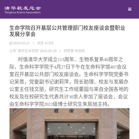
校友联络
回馈母校
地区联络
生命学院召开基层公共管理部门校友座谈会暨职业
发展分享会
2024-05-21
|
浏览
679
次
媒体平台
年级联络
捐赠项目
公号“清华生命学院”2024-05-20
|
刘梦真 宋佶岭
时值清华大学成立
周年、生物系复系
周年之
113
40
百年清华
院系校友工作
捐赠新闻
《清华校友通讯》
际，生命科学学院于
月
日下午在生命科学馆
会议
4
27
407
室召开基层公共部门校友座谈会。生命科学学院党委书
记吴畏，党委副书记谢莉萍，院长助理、校友与发展办
校友服务
专业委员会
捐赠纪事
《水木清华》
清华人物
公室主任钱文丽，研究生工作组董园与来自全国各地的
校友及在校研究生代表共计
余人参加了座谈会，会议
30
校友总会
兴趣群体
捐赠方法
我要订阅
清华故事
终身学习
由生命科学学院
级博士研究生朱辰旭主持。
2022
关闭
西南联大校友会
义工计划
新媒体平台
青春风采
信息化服务
总会简介