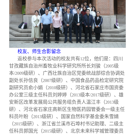
校友文苑
三创大赛
会长致辞
校友讲坛
实用信息
总会章程
校友视界
理事会名单
校友、师生合影留念
制度法规
返校参与本次活动的校友共有
位，他们是：四川
12
甘孜藏族自治州畜牧业科学研究所所长刘骏（
级
2005
本
级研）、广西壮族自治区党委统战部综合协调处
/2009
联系我们
副处长孙信良（
级研）、中国食品药品检定研究院
2007
副研究员俞小娟（
级研）、河北省石家庄市国资委
2010
办公室三级主任科员刘婷婷（
级本
级研）、雄
2013
/2017
安新区改革发展局公共服务组负责人温江丰（
级
2013
研）、河北省石家庄高新区生物医药园管委会一级主任
科员叶盼（
级研）、国家自然科学基金委朱雪婧
2013
（
级研）、浙江省兰溪市石埠村书记助理、二级主
2015
任科员郭国光（
级研）、北京未来科学城管理委员
2015