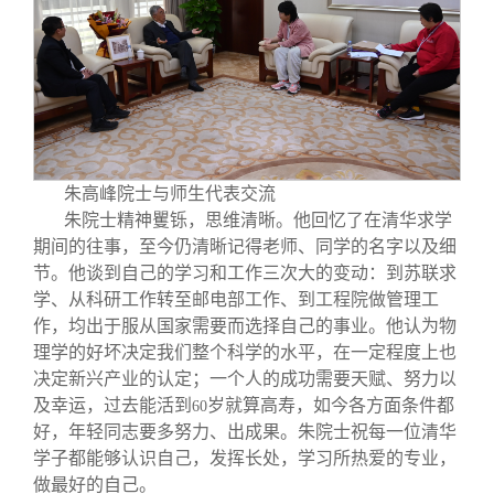
校友文苑
三创大赛
会长致辞
校友讲坛
实用信息
总会章程
校友视界
理事会名单
朱高峰院士与师生代表交流
制度法规
朱院士精神矍铄，思维清晰。他回忆了在清华求学
期间的往事，至今仍清晰记得老师、同学的名字以及细
节。他谈到自己的学习和工作三次大的变动：到苏联求
联系我们
学、从科研工作转至邮电部工作、到工程院做管理工
作，均出于服从国家需要而选择自己的事业。他认为物
理学的好坏决定我们整个科学的水平，在一定程度上也
决定新兴产业的认定；一个人的成功需要天赋、努力以
及幸运，过去能活到
岁就算高寿，如今各方面条件都
60
好，年轻同志要多努力、出成果。朱院士祝每一位清华
学子都能够认识自己，发挥长处，学习所热爱的专业，
做最好的自己。