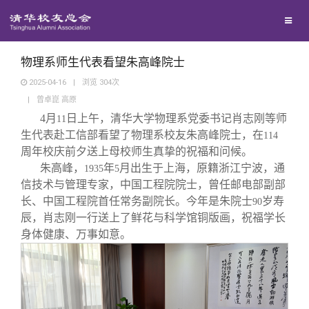
校友联络
回馈母校
地区联络
物理系师生代表看望朱高峰院士
2025-04-16
|
浏览
304
次
|
曾卓崑 高原
媒体平台
年级联络
捐赠项目
4
月
日上午，清华大学物理系党委书记肖志刚等师
11
生代表赴工信部看望了物理系校友朱高峰院士，在
114
百年清华
院系校友工作
捐赠新闻
《清华校友通讯》
周年校庆前夕送上母校师生真挚的祝福和问候。
朱高峰，
年
月出生于上海，原籍浙江宁波，通
1935
5
信技术与管理专家，中国工程院院士，曾任邮电部副部
校友服务
专业委员会
捐赠纪事
《水木清华》
清华人物
长、中国工程院首任常务副院长。今年是朱院士
岁寿
90
辰，肖志刚一行送上了鲜花与科学馆铜版画，祝福学长
校友总会
兴趣群体
捐赠方法
我要订阅
清华故事
终身学习
身体健康、万事如意。
关闭
西南联大校友会
义工计划
新媒体平台
青春风采
信息化服务
总会简介