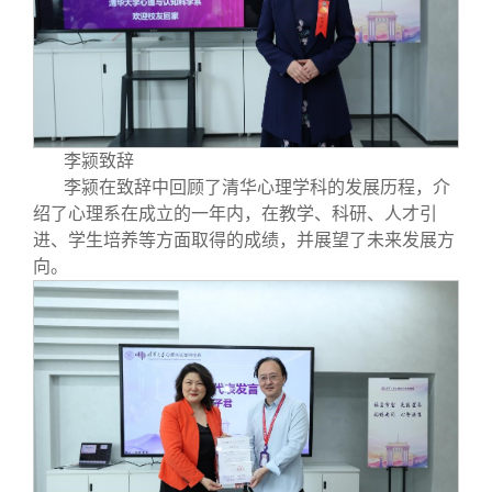
校友文苑
三创大赛
会长致辞
校友讲坛
实用信息
总会章程
校友视界
理事会名单
李颍致辞
李颍在致辞中回顾了清华心理学科的发展历程，介
制度法规
绍了心理系在成立的一年内，在教学、科研、人才引
进、学生培养等方面取得的成绩，并展望了未来发展方
向。
联系我们