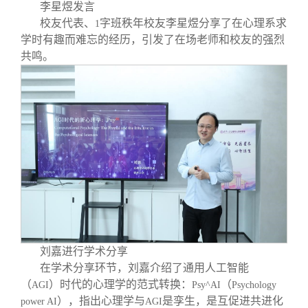
李星煜发言
校友代表、
字班秩年校友李星煜分享了在心理系求
1
学时有趣而难忘的经历，引发了在场老师和校友的强烈
共鸣。
刘嘉进行学术分享
在学术分享环节，刘嘉介绍了通用人工智能
（
）时代的心理学的范式转换：
（
AGI
Psy^AI
Psychology
），指出心理学与
是孪生，是互促进共进化
power AI
AGI