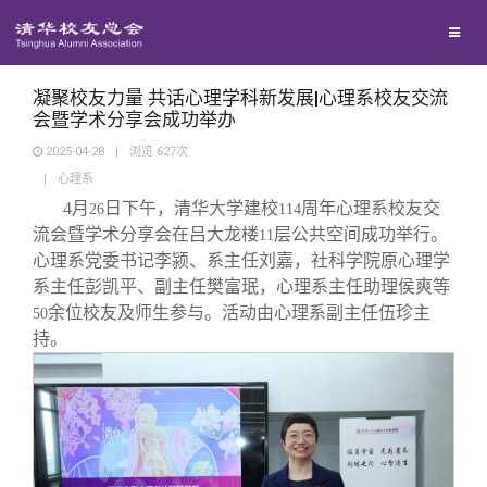
校友联络
回馈母校
地区联络
凝聚校友力量 共话心理学科新发展|心理系校友交流
会暨学术分享会成功举办
2025-04-28
|
浏览
627
次
媒体平台
年级联络
捐赠项目
|
心理系
4
月
日下午，清华大学建校
周年心理系校友交
26
114
百年清华
院系校友工作
捐赠新闻
《清华校友通讯》
流会暨学术分享会在吕大龙楼
层公共空间成功举行。
11
心理系党委书记李颍、系主任刘嘉，社科学院原心理学
系主任彭凯平、副主任樊富珉，心理系主任助理侯爽等
校友服务
专业委员会
捐赠纪事
《水木清华》
清华人物
余位校友及师生参与。活动由心理系副主任伍珍主
50
持。
校友总会
兴趣群体
捐赠方法
我要订阅
清华故事
终身学习
关闭
西南联大校友会
义工计划
新媒体平台
青春风采
信息化服务
总会简介