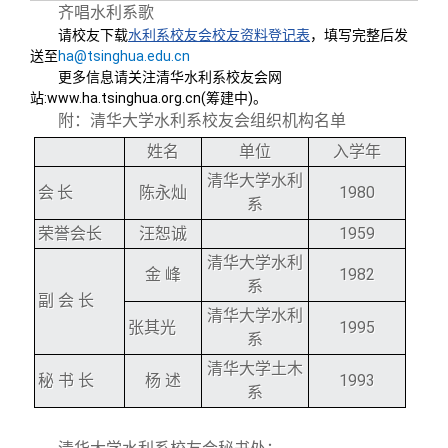
齐唱水利系歌
请校友下载
水利系校友会校友资料登记表
，填写完整后发
送至
ha@tsinghua.edu.cn
更多信息请关注清华水利系校友会网
站:www.ha.tsinghua.org.cn(筹建中)。
附：清华大学水利系校友会组织机构名单
姓名
单位
入学年
清华大学水利
会
长
陈永灿
1980
系
荣誉会长
汪恕诚
1959
清华大学水利
金 峰
1982
系
副 会 长
清华大学水利
张其光
1995
系
清华大学土木
秘 书 长
杨 述
1993
系