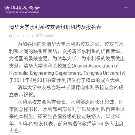
校友联络
回馈母校
地区联络
清华大学水利系校友会组织机构及报名表
2011-11-02
|
浏览
4788
次
为加强国内外清华大学水利系校友之间、校友与水
媒体平台
年级联络
捐赠项目
利系之间的联系和团结，发扬清华水利系的优良传统，
为祖国的繁荣富强，为清华大学、为水利系的发展做出
百年清华
院系校友工作
捐赠新闻
《清华校友通讯》
贡献。清华大学水利系校友会(Alumni Association of
Hydraulic Engineering Department, Tsinghua University)
于2011年4月23日在新水利馆举行了隆重的成立大会。
校友服务
专业委员会
捐赠纪事
《水木清华》
清华人物
清华大学校友总会秘书长郭樑向水利系校友会的成
立表示祝贺。
校友总会
兴趣群体
捐赠方法
我要订阅
清华故事
终身学习
水利系校友会名誉会长、水利部原部长汪恕诚，国
家防总秘书长、水利部副部长刘宁以及水利系自建系以
来的本科生、研究生各届各级的校友联络人，毕业20
关闭
西南联大校友会
义工计划
新媒体平台
青春风采
信息化服务
总会简介
年、10年的校友代表，部分离退休教师等150多人出席
大会。