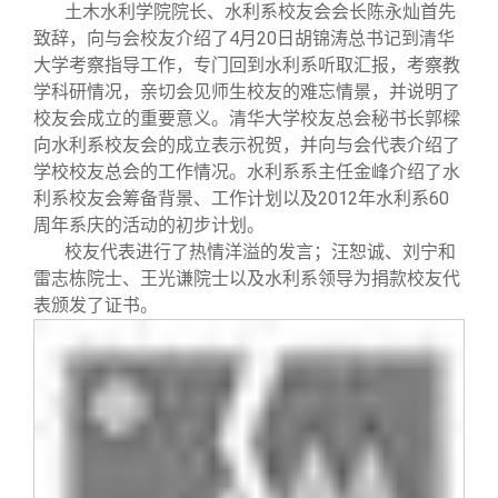
校友文苑
三创大赛
会长致辞
土木水利学院院长、水利系校友会会长陈永灿首先
致辞，向与会校友介绍了4月20日胡锦涛总书记到清华
大学考察指导工作，专门回到水利系听取汇报，考察教
校友讲坛
实用信息
总会章程
学科研情况，亲切会见师生校友的难忘情景，并说明了
校友会成立的重要意义。清华大学校友总会秘书长郭樑
校友视界
理事会名单
向水利系校友会的成立表示祝贺，并向与会代表介绍了
学校校友总会的工作情况。水利系系主任金峰介绍了水
利系校友会筹备背景、工作计划以及2012年水利系60
制度法规
周年系庆的活动的初步计划。
校友代表进行了热情洋溢的发言；汪恕诚、刘宁和
雷志栋院士、王光谦院士以及水利系领导为捐款校友代
联系我们
表颁发了证书。