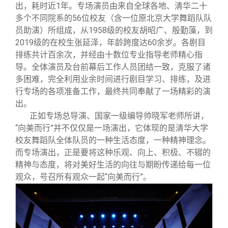
出，耗时近
1
年。专场演员由来自全球各地、清华二十
多个不同院系的
56
位校友（含一位原北京大学舞蹈队队
员助演）所组成，从
1958
级的校友胡昭广、殷勤藻，到
2019
级的在校生张延泽，年龄跨度达
60
余岁。各剧目
排练共计百余次，并经由十数位专业指导老师精心指
导。全体演员及台前幕后工作人员团结一致，克服了诸
多困难，完全利用业余时间进行剧目学习、排练，及进
行专场的各项准备工作，最终共同奉献了一场精彩的演
出。
正如专场总导演、国家一级编导帅晓军老师所讲，
“向美而行”并不仅仅是一场演出，它体现的是清华大学
校友舞蹈队全体队员的一种生活态度，一种精神理念。
而专场演出，正是要将这种乐观、向上、积极、不辍的
精神与态度，将对美好生活的向往与期盼传递给每一位
观众，号召所有观众一起“向美而行”。