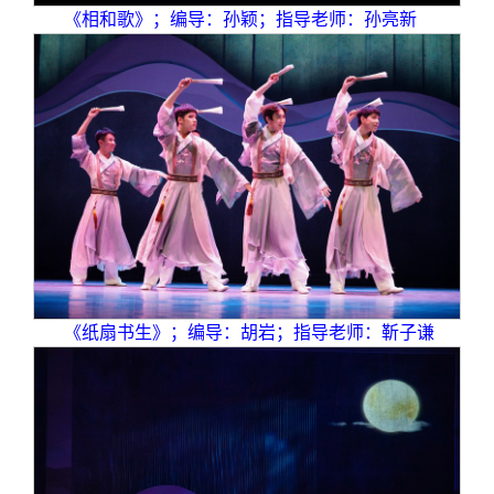
《相和歌》；编导：孙颖；指导老师：孙亮新
《纸扇书生》；编导：胡岩；指导老师：靳子谦