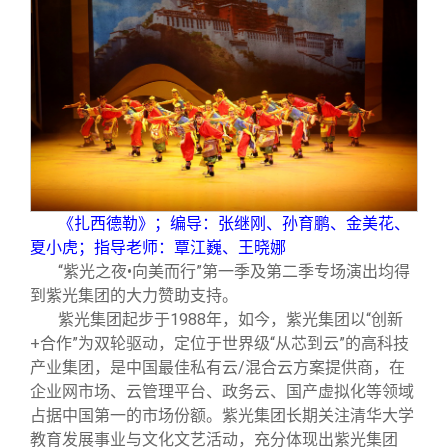
《扎西德勒》；编导：张继刚、孙育鹏、金美花、
夏小虎；指导老师：覃江巍、王晓娜
“紫光之夜
•
向美而行”第一季及第二季专场演出均得
到紫光集团的大力赞助支持。
紫光集团起步于
1988
年，如今，紫光集团以
“
创新
+
合作
”
为双轮驱动，定位于世界级
“
从芯到云
”
的高科技
产业集团，是中国最佳私有云
/
混合云方案提供商，在
企业网市场、云管理平台、政务云、国产虚拟化等领域
占据中国第一的市场份额。紫光集团长期关注清华大学
教育发展事业与文化文艺活动，充分体现出紫光集团