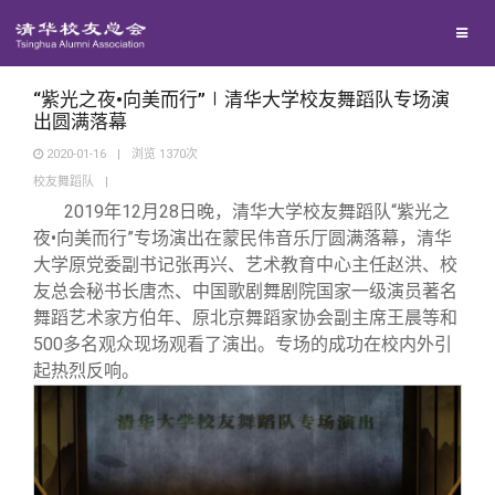
校友联络
回馈母校
地区联络
“紫光之夜•向美而行”∣清华大学校友舞蹈队专场演
出圆满落幕
2020-01-16
|
浏览
1370
次
媒体平台
年级联络
捐赠项目
校友舞蹈队
|
2019
年
12
月
28
日晚，清华大学校友舞蹈队
“
紫光之
百年清华
院系校友工作
捐赠新闻
《清华校友通讯》
夜
•
向美而行”专场演出在蒙民伟音乐厅圆满落幕，清华
大学原党委副书记张再兴、艺术教育中心主任赵洪、校
友总会秘书长唐杰、中国歌剧舞剧院国家一级演员著名
校友服务
专业委员会
捐赠纪事
《水木清华》
清华人物
舞蹈艺术家方伯年、原北京舞蹈家协会副主席王晨等和
500
多名观众现场观看了演出。专场的成功在校内外引
校友总会
兴趣群体
捐赠方法
我要订阅
清华故事
终身学习
起热烈反响。
关闭
西南联大校友会
义工计划
新媒体平台
青春风采
信息化服务
总会简介