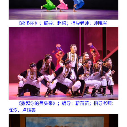
《邵多丽》；编导：赵梁；指导老师：帅晓军
《掀起你的盖头来》；编导：靳苗苗；指导老师：
陈汐、卢鐳鑫