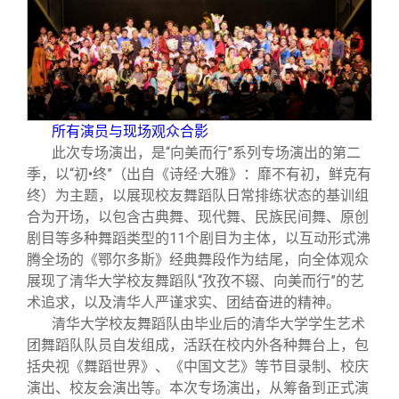
校友文苑
三创大赛
会长致辞
校友讲坛
实用信息
总会章程
校友视界
理事会名单
所有演员与现场观众合影
此次专场演出，是“向美而行”系列专场演出的第二
制度法规
季，以“初
•
终”（出自《诗经·大雅》：靡不有初，鲜克有
终）为主题，以展现校友舞蹈队日常排练状态的基训组
合为开场，以包含古典舞、现代舞、民族民间舞、原创
联系我们
剧目等多种舞蹈类型的
11
个剧目为主体，以互动形式沸
腾全场的《鄂尔多斯》经典舞段作为结尾，向全体观众
展现了清华大学校友舞蹈队
“
孜孜不辍、向美而行
”
的艺
术追求，以及清华人严谨求实、团结奋进的精神。
清华大学校友舞蹈队由毕业后的清华大学学生艺术
团舞蹈队队员自发组成，活跃在校内外各种舞台上，包
括央视《舞蹈世界》、《中国文艺》等节目录制、校庆
演出、校友会演出等。本次专场演出，从筹备到正式演