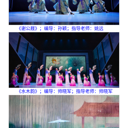
《谢公屐》；编导：孙颖；指导老师：姚远
《水木韵》；编导：帅晓军；指导老师：帅晓军