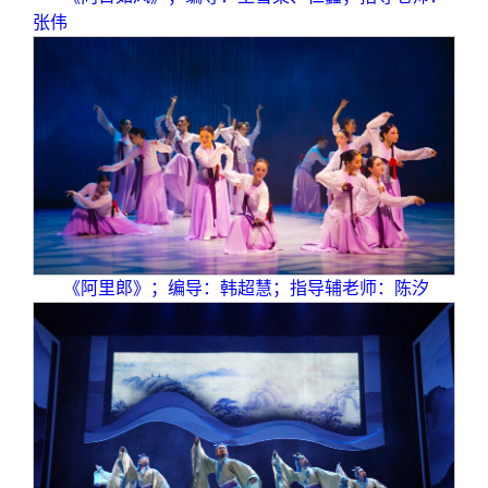
张伟
《阿里郎》；编导：韩超慧；指导辅老师：陈汐