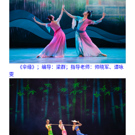
《伞缘》；编导：梁群；指导老师：帅晓军、谭咏
雯