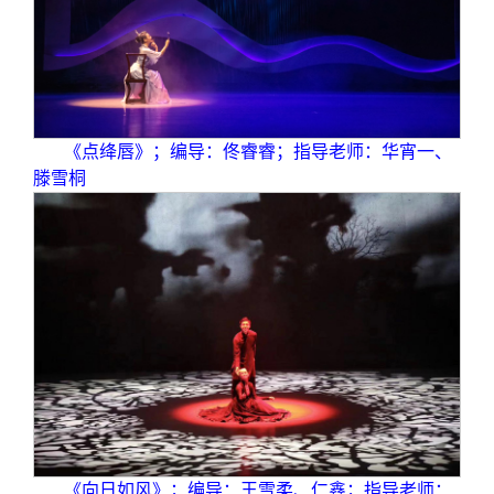
《点绛唇》；编导：佟睿睿；指导老师：华宵一、
滕雪桐
《向日如风》；编导：王雪柔、仁鑫；指导老师：