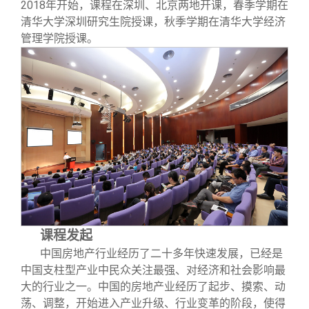
校友文苑
三创大赛
会长致辞
2018年开始，课程在深圳、北京两地开课，春季学期在
清华大学深圳研究生院授课，秋季学期在清华大学经济
管理学院授课。
校友讲坛
实用信息
总会章程
校友视界
理事会名单
制度法规
联系我们
课程发起
中国房地产行业经历了二十多年快速发展，已经是
中国支柱型产业中民众关注最强、对经济和社会影响最
大的行业之一。中国的房地产业经历了起步、摸索、动
荡、调整，开始进入产业升级、行业变革的阶段，使得