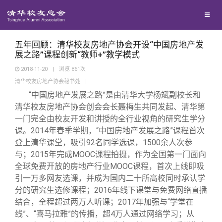
校友联络
回馈母校
地区联络
五年回顾：清华校友房地产协会开设“中国房地产发
展之路”课程创新“教师+”教学模式
2018-11-20
|
浏览
861
次
媒体平台
年级联络
捐赠项目
清华校友房地产协会秘书处
|
“中国房地产发展之路”是由清华大学杨斌副校长和
百年清华
院系校友工作
捐赠新闻
《清华校友通讯》
清华校友房地产协会创会会长聂梅生共同发起、清华第
一门完全由校友开发和讲授的全行业视角的研究生学分
课。2014年春季学期，“中国房地产发展之路”课程首次
校友服务
专业委员会
捐赠纪事
《水木清华》
清华人物
登上清华课堂，吸引92名同学选课，1500余人次参
与；2015年完成MOOC课程拍摄，作为全国第一门面向
校友总会
兴趣群体
捐赠方法
我要订阅
清华故事
终身学习
全球免费开放的房地产行业MOOC课程，首次上线即吸
引一万多网友选课，并成为国内二十所高校同时承认学
分的研究生选修课程；2016年线下课堂与免费网络直播
关闭
西南联大校友会
义工计划
新媒体平台
青春风采
信息化服务
总会简介
结合，全程超过两万人听课；2017年加强与“学堂在
线”、“喜马拉雅”的传播，超4万人通过网络学习；从