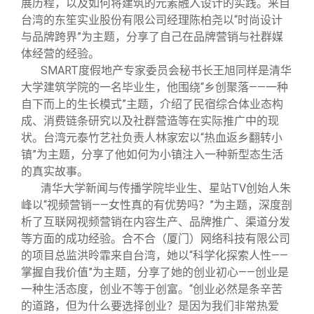
展历程，以及如何将建筑的元素融入设计的实践。来自
台湾的东笙实业股份有限公司经理陈柏尧以“时尚设计
与品牌跨界”为主题，分享了自己在品牌营销与社群媒
体经营的经验。
SMART
度假地产专家委员会秘书长王旭同样是清华
大学建筑学院的一名毕业生，他围绕“乡创聚落——一种
自下而上的生长模式”主题，介绍了民宿综合体业态构
成、消费链条研究以及社群营造等在实际推广中的现
状。台湾元泰竹艺社负责人林家宏以“热血返乡翻转小
镇”为主题，分享了他如何为小镇注入一种新型态生活
的真实故事。
清华大学新闻与传播学院毕业生、星站TV创始人朱
峰以“视频营销——女性真的有优势吗？”为主题，深度剖
析了互联网视频营销在内容生产、品牌推广、渠道分发
等方面的成功经验。合不合（厦门）网络科技有限公司
的项目总监洪昤霏来自台湾，她以“科学化探索人性——
掌握自我价值”为主题，分享了她的创业初心——创业是
一种生活态度，创业不等于创富。“创业必然是条辛苦
的道路，但为什么要选择创业？是因为我们非常热爱