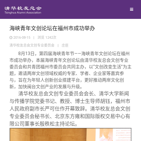
校友联络
回馈母校
地区联络
海峡青年文创论坛在福州市成功举办
2016-08-15
|
浏览
1242
次
清华校友总会文创专业委员会
|
庄臣
媒体平台
年级联络
捐赠项目
8
月13日，第四届海峡青年节——海峡青年文创论坛在福州
市成功举办，本届海峡青年文创论坛由清华校友总会文创专业
百年清华
院系校友工作
捐赠新闻
《清华校友通讯》
委员会和共青团福州市委员会共同主办，以“文创改变生活”为主
题，邀请两岸文创领域权威的专家、学者、企业家等嘉宾参
与，旨在为年轻人创新创业搭建平台，更好推动两岸文化创
校友服务
专业委员会
捐赠纪事
《水木清华》
清华人物
新，加快闽台文创产业的发展与升级。
清华校友总会文创专业委员会会长、清华大学新闻
与传播学院党委书记、教授、博士生导师胡钰，福州市
校友总会
兴趣群体
捐赠方法
我要订阅
清华故事
终身学习
人民政府副市长严可仕作开幕致辞。清华校友总会文创
专业委员会秘书长、北京东方雍和国际版权交易中心有
关闭
限公司董事长殷秩松主持论坛。
西南联大校友会
义工计划
新媒体平台
青春风采
信息化服务
总会简介