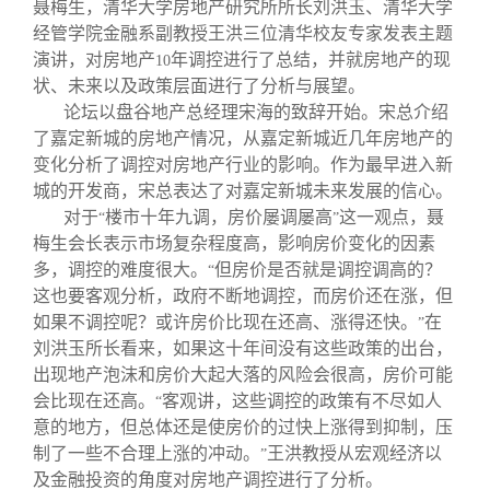
校友文苑
三创大赛
会长致辞
聂梅生，清华大学房地产研究所所长刘洪玉、清华大学
经管学院金融系副教授王洪三位清华校友专家发表主题
演讲，对房地产
年调控进行了总结，并就房地产的现
10
校友讲坛
实用信息
总会章程
状、未来以及政策层面进行了分析与展望。
论坛以盘谷地产总经理宋海的致辞开始。宋总介绍
了嘉定新城的房地产情况，从嘉定新城近几年房地产的
校友视界
理事会名单
变化分析了调控对房地产行业的影响。作为最早进入新
城的开发商，宋总表达了对嘉定新城未来发展的信心。
制度法规
对于
楼市十年九调，房价屡调屡高
这一观点，聂
“
”
梅生会长表示市场复杂程度高，影响房价变化的因素
多，调控的难度很大。
但房价是否就是调控调高的？
“
联系我们
这也要客观分析，政府不断地调控，而房价还在涨，但
如果不调控呢？或许房价比现在还高、涨得还快。
在
”
刘洪玉所长看来，如果这十年间没有这些政策的出台，
出现地产泡沫和房价大起大落的风险会很高，房价可能
会比现在还高。
客观讲，这些调控的政策有不尽如人
“
意的地方，但总体还是使房价的过快上涨得到抑制，压
制了一些不合理上涨的冲动。
王洪教授从宏观经济以
”
及金融投资的角度对房地产调控进行了分析。