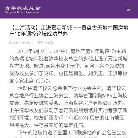
校友联络
回馈母校
地区联络
【上海活动】走进嘉定新城 ——暨盘古天地中国房地
产10年调控论坛成功举办
2013-06-25
|
浏览
698
次
媒体平台
年级联络
捐赠项目
2013
年
月
日，以
中国房地产房
年调控
为主题
6
22
“
10
”
的高端论坛伴随着清华校友总会的步伐走进了嘉定新城
百年清华
院系校友工作
捐赠新闻
《清华校友通讯》
盘古天地。超过
名出身于清华、闻名于各个领域的
100
优秀校友参加了论坛。包括聂梅生、刘洪玉、王洪等校
友专家出席了活动。
校友服务
专业委员会
捐赠纪事
《水木清华》
清华人物
活动由清华校友总会地产行业协会主办，清华校友
总会地产行业协会上海分会、清华管理学院
上海校
MBA
校友总会
兴趣群体
捐赠方法
我要订阅
清华故事
终身学习
友会、嘉定新城管委会、上海盘谷房产有限公司承办。
上午清华校友们参观了嘉定新城规划馆并实地考察了新
城的环境，校友们还参观了有近
年历史的江南地区
800
关闭
西南联大校友会
义工计划
新媒体平台
青春风采
信息化服务
总会简介
规模最大、保存最完好的嘉定孔庙。
下午的论坛特邀了全国工商联房地产商会名誉会长