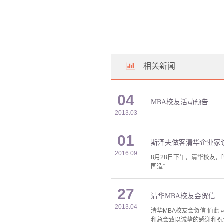
相关新闻
04
MBA校友活动预告
2013.03
01
斯泽夫做客清华企业家讲
2016.09
8月28日下午，清华校友
国造”....
27
清华MBA校友会贺信
2013.04
清华MBA校友会贺信 值
和总会致以诚挚的感谢和祝贺