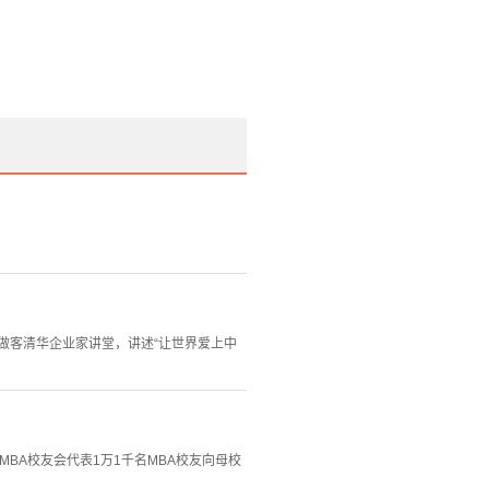
，做客清华企业家讲堂，讲述“让世界爱上中
BA校友会代表1万1千名MBA校友向母校