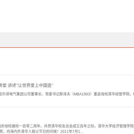
堂 讲述“让世界爱上中国造”
，哈尔滨电气集团公司董事长、党委书记斯泽夫（MBA1993）重返母校清华经管学院
此同庆母校建校一百零二周年、共贺清华校友总会成立百年之际，清华大学经济管理学院M
，向海内外清华人致以节日的问候！2011年7月1...