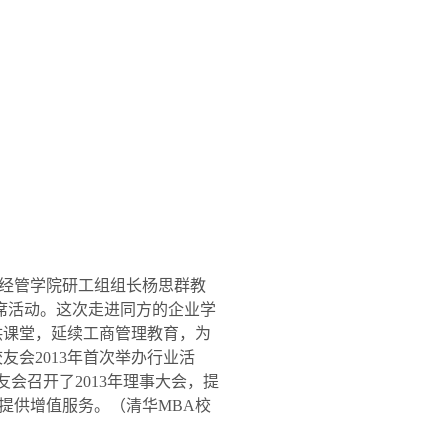
经管学院研工组组长杨思群教
席活动。这次走进同方的企业学
供课堂，延续工商管理教育，为
校友会
2013
年首次举办行业活
友会召开了
2013
年理事大会，提
提供增值服务。（清华
MBA
校