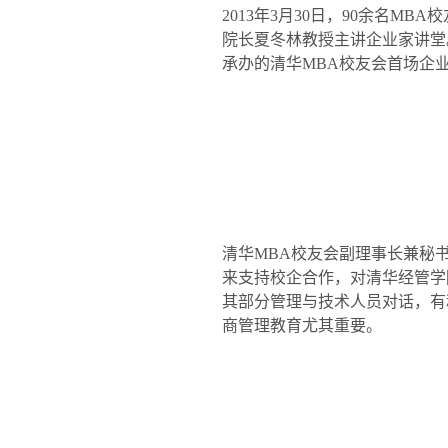
2013
年
3
月
30
日，
90
余名
MBA
校
院长夏冬林教授主讲企业家讲堂
承办的清华
MBA
校友会首场企业
清华
MBA
校友会副理事长兼秘
来支持校企合作，对清华经管学
其部分管理与技术人员对话，有
商管理教育尤其重要。