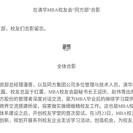
在清华
MBA
校友会“同方部”合影
方部，校友们合影留念。
全体合影
资部总经理潘晋，以及同方集团公司多位管理与技术人员，清华
张磊、校友总监于红蕾，
MBA
校友会副秘书长王迎庆、赵伟等出
方股份的管理者深度对话交流，是为
MBA
毕业后的继续学习提
跨界交流搭建桥梁，探索做实做细做精校友工作。这也是
MBA
体系建设之后，开创校友学堂的首次尝试。在
3
月
23
日，
MBA
校
创新，规划开展系列校友企业走访学习活动，创造机会，为校友