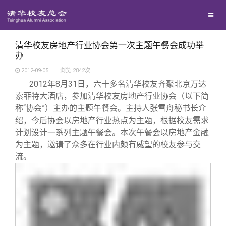
校友联络
回馈母校
地区联络
清华校友房地产行业协会第一次主题午餐会成功举
办
2012-09-05
|
浏览
2842
次
媒体平台
年级联络
捐赠项目
2012
年8月31日，六十多名清华校友齐聚北京万达
索菲特大酒店，参加清华校友房地产行业协会（以下简
百年清华
院系校友工作
捐赠新闻
《清华校友通讯》
称“协会”）主办的主题午餐会。主持人张雪舟秘书长介
绍，今后协会以房地产行业热点为主题，根据校友需求
计划设计一系列主题午餐会。本次午餐会以房地产金融
校友服务
专业委员会
捐赠纪事
《水木清华》
清华人物
为主题，邀请了众多在行业内颇有威望的校友参与交
流。
校友总会
兴趣群体
捐赠方法
我要订阅
清华故事
终身学习
关闭
西南联大校友会
义工计划
新媒体平台
青春风采
信息化服务
总会简介