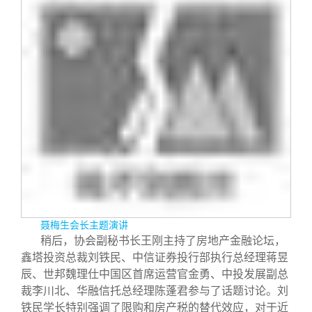
聂梅生会长主题演讲
稍后，协会副秘书长王刚主持了房地产金融论坛，
鑫塔投资总裁刘铁民、中信证券投行部执行总经理蒋昱
辰、世邦魏理仕中国区首席运营官金勇、中投发展副总
裁李川北、华融信托总经理陈蓬君参与了话题讨论。刘
铁民学长特别强调了限购和房产税的替代效应，对于近