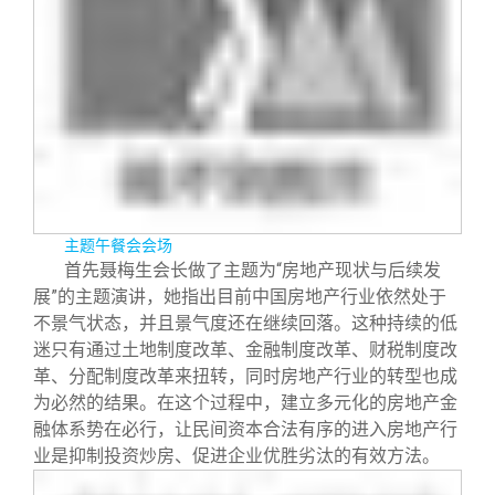
校友文苑
三创大赛
会长致辞
校友讲坛
实用信息
总会章程
校友视界
理事会名单
制度法规
主题午餐会会场
首先聂梅生会长做了主题为“房地产现状与后续发
联系我们
展”的主题演讲，她指出目前中国房地产行业依然处于
不景气状态，并且景气度还在继续回落。这种持续的低
迷只有通过土地制度改革、金融制度改革、财税制度改
革、分配制度改革来扭转，同时房地产行业的转型也成
为必然的结果。在这个过程中，建立多元化的房地产金
融体系势在必行，让民间资本合法有序的进入房地产行
业是抑制投资炒房、促进企业优胜劣汰的有效方法。