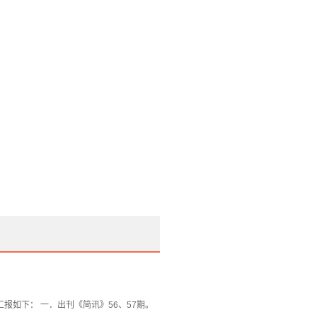
。
如下： 一．出刊《简讯》56、57期。