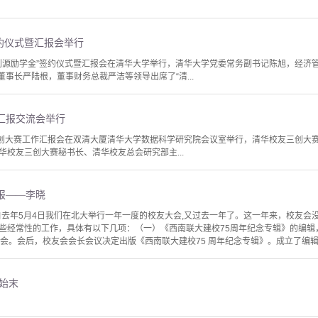
约仪式暨汇报会举行
华—利源励学金”签约仪式暨汇报会在清华大学举行，清华大学党委常务副书记陈旭，经济
董事长严陆根，董事财务总裁严洁等领导出席了“清...
汇报交流会举行
三创大赛工作汇报会在双清大厦清华大学数据科学研究院会议室举行，清华校友三创大
华校友三创大赛秘书长、清华校友总会研究部主...
汇报——李晓
自去年5月4日我们在北大举行一年一度的校友大会,又过去一年了。这一年来，校友会没
些经常性的工作，具体有以下几项：（一）《西南联大建校75周年纪念专辑》的编辑，
会。会后，校友会会长会议决定出版《西南联大建校75 周年纪念专辑》。成立了编辑组
始末