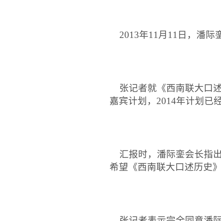
2013
年
11
月
11
日，潘际
张记者就《西南联大口述
嘉宾计划，
2014
年计划已
汇报时，潘际銮会长指出
希望《西南联大口述历史
张记者表示完全同意潘际