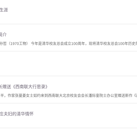
生涯
简介
哲（1970工物） 今年是清华校友总会成立100周年，现将清华校友总会100年历
长赠送《西南联大行思录》
午10点半，作家张曼菱女士如约来到西南联大北京校友会会长潘际銮院士办公室赠送新作
榴庄夫妇的清华情怀