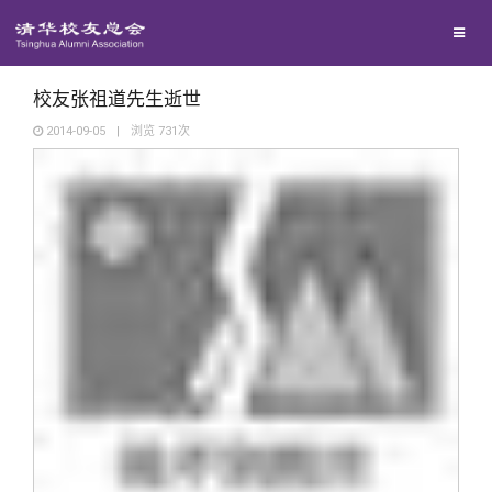
兴趣群体
西南联大校友会
校友张祖道先生逝世
2014-09-05
|
浏览
731
次
回馈母校
媒体平台
捐赠项目
百年清华
捐赠新闻
《清华校友通讯》
校友服务
捐赠纪事
《水木清华》
清华人物
校友总会
捐赠方法
我要订阅
清华故事
终身学习