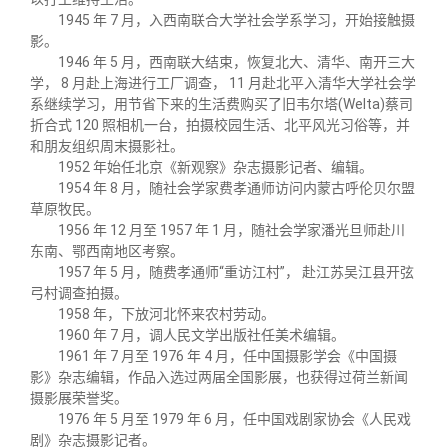
1945 年 7 月，入西南联合大学社会学系学习，开始接触摄
影。
1946 年 5 月，西南联大结束，恢复北大、清华、南开三大
学， 8 月赴上海进行工厂调查， 11 月赴北平入清华大学社会学
系继续学习，用节省下来的生活费购买了旧韦尔塔(Welta)蔡司
折合式 120 照相机一台，拍摄校园生活、北平风光习俗等，并
和朋友组织周末摄影社。
1952 年始任北京《新观察》杂志摄影记者、编辑。
1954 年 8 月，随社会学家费孝通师访问内蒙古呼伦贝尔盟
草原牧民。
1956 年 12 月至 1957 年 1 月，随社会学家潘光旦师赴川
东南、鄂西南地区考察。
1957 年 5 月，随费孝通师“重访江村”， 赴江苏吴江县开弦
弓村调查拍摄。
1958 年，下放河北怀来农村劳动。
1960 年 7 月，调人民文学出版社任美术编辑。
1961 年 7 月至 1976 年 4 月，任中国摄影学会《中国摄
影》杂志编辑，作品入选过两届全国影展，也获得过荷兰新闻
摄影展荣誉奖。
1976 年 5 月至 1979 年 6 月，任中国戏剧家协会《人民戏
剧》杂志摄影记者。