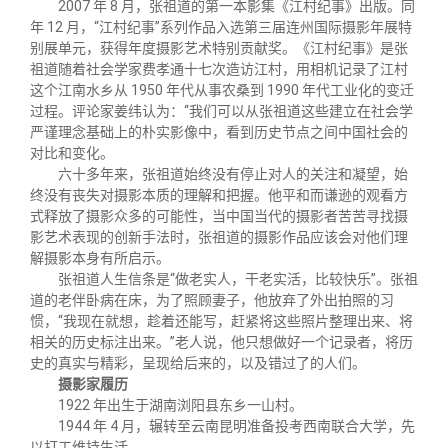
2007 年 8 月，张祖道的第一本影集《江村纪事》出版。同
年 12 月，“江村纪事”系列作品入选第三届连州国际摄影年展特
别展单元，获得年度摄影艺术特别贡献奖。《江村纪事》是张
祖道随着社会学家费孝通十七次造访江村，用相机记录了江村
这个江南水乡从 1950 年代从事农桑到 1990 年代工业化的变迁
过程。评论家姜纬认为：“我们可以从张祖道这些建立在社会学
严谨理念基础上的朴实影像中，看到历史节点之间中国社会的
对比和变化。
六十多年来，张祖道始终没有停止对人的关注和凝望，始
终没有丧失对摄影本质的理解和把握。他平和而谦逊的观看方
式释放了摄影众多的可能性，当中国当代的摄影者苦苦寻找摄
影艺术表现的创新手法时，张祖道的摄影作品应该会对他们理
解摄影本身有所启示。
张祖道人生信条是“做老实人，干老实活，比较快乐”。张祖
道的老伴卧病在床，为了照顾妻子，他放弃了外出拍照的习
惯，“我现在就想，趁着还能写，赶紧将这些照片整理出来、将
相关的历史标注出来。”老人说，他只想做好一个记录者，将历
史的真实与精彩，呈现给后来的，以及错过了的人们。
摄影家履历
1922 年出生于湖南浏阳县东乡一山村。
1944 年 4 月，辗转至云南昆明准备投考西南联合大学，先
以打工维持生活。