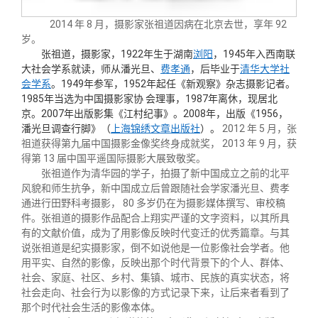
关闭
义工计划
新媒体平台
青春风采
信息化服务
总会简介
2014 年 8 月，摄影家张祖道因病在北京去世，享年 92
岁。
校友文苑
三创大赛
会长致辞
张祖道，摄影家，1922年生于湖南
浏阳
，1945年入西南联
大社会学系就读，师从潘光旦、
费孝通
，后毕业于
清华大学社
会学系
。1949年参军，1952年起任《新观察》杂志摄影记者。
校友讲坛
实用信息
总会章程
1985年当选为中国摄影家协 会理事，1987年离休，现居北
京。2007年出版影集《江村纪事》。2008年，出版《1956，
潘光旦调查行脚》（
上海锦绣文章出版社
）。
2012 年 5 月，张
校友视界
理事会名单
祖道获得第九届中国摄影金像奖终身成就奖， 2013 年 9 月，获
得第 13 届中国平遥国际摄影大展致敬奖。
张祖道作为清华园的学子，拍摄了新中国成立之前的北平
制度法规
风貌和师生抗争，新中国成立后曾跟随社会学家潘光旦、费孝
通进行田野科考摄影， 80 多岁仍在为摄影媒体撰写、审校稿
件。张祖道的摄影作品配合上翔实严谨的文字资料，以其所具
联系我们
有的文献价值，成为了用影像反映时代变迁的优秀篇章。与其
说张祖道是纪实摄影家，倒不如说他是一位影像社会学者。他
用平实、自然的影像，反映出那个时代背景下的个人、群体、
社会、家庭、社区、乡村、集镇、城市、民族的真实状态，将
社会走向、社会行为以影像的方式记录下来，让后来者看到了
那个时代社会生活的影像本体。