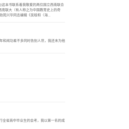
为这本书联系着我敬爱的两位国立西南联合
西南联大（有人称之为中国教育史上的奇
苑兴华同志编辑《吴晗和〈海...
6年和闻功差不多同时告别人世，我还未为他
举行全省高中毕业生的会考，我以第一名的成