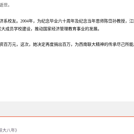
逝世。
济系校友。2004年，为纪念毕业六十周年及纪念当年恩师陈岱孙教授，
联大成员学校建设，推动国家经济管理教育事业的发展。
资百万元，这次，她决定再度捐出百万，为西南联大精神的传承尽己所能
联大八年》