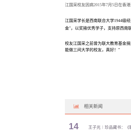
江国采校友因病
2015
年
7
月
5
日在香港
江国采学长是西南联合大学
1944级
经
金”，以奖掖优秀学子，支持原西南
校友江国采之前曾为联大教育基金捐
能做三间大学的校友，真好！”
相关新闻
14
王子光︱珍品藏书：《