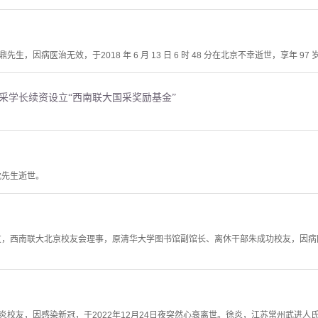
，因病医治无效，于2018 年 6 月 13 日 6 时 48 分在北京不幸逝世，享年 97 
采学长续资设立“西南联大国采奖励基金”
枕先生逝世。
友，西南联大北京校友会理事，原清华大学图书馆副馆长、离休干部朱成功校友，因病医治
校友，因感染新冠，于2022年12月24日夜突然心衰离世。徐炎，江苏常州武进人氏，