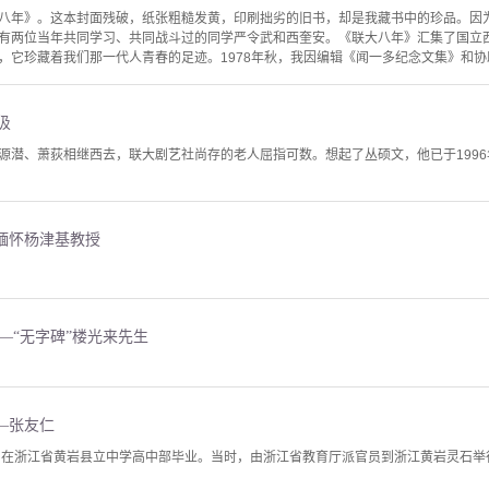
八年》。这本封面残破，纸张粗糙发黄，印刷拙劣的旧书，却是我藏书中的珍品。因
有两位当年共同学习、共同战斗过的同学严令武和西奎安。《联大八年》汇集了国立
，它珍藏着我们那一代人青春的足迹。1978年秋，我因编辑《闻一多纪念文集》和协助
伋
源潜、萧荻相继西去，联大剧艺社尚存的老人屈指可数。想起了丛硕文，他已于199
缅怀杨津基教授
—“无字碑”楼光来先生
—张友仁
2年1月在浙江省黄岩县立中学高中部毕业。当时，由浙江省教育厅派官员到浙江黄岩灵石