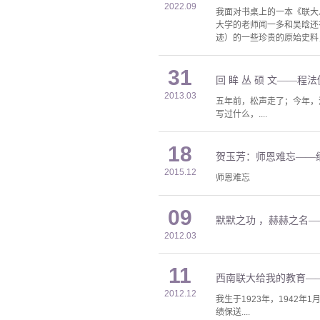
2022.09
我面对书桌上的一本《联大
大学的老师闻一多和吴晗还
迹）的一些珍贵的原始史料
31
回 眸 丛 硕 文——程法
2013.03
五年前，松声走了；今年，
写过什么，....
18
贺玉芳：师恩难忘——
2015.12
师恩难忘
09
默默之功 ，赫赫之名—
2012.03
11
西南联大给我的教育—
2012.12
我生于1923年，194
绩保送....