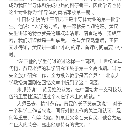
成为我国半导体和集成电路的科研骨干，因此学界也将
这个专业称为“半导体的黄埔军校第一期”。
中国科学院院士王阳元正是半导体专业的第一批学
生。他说：“入学的时候，第一课就是普通物理。黄昆
先生讲课的特点就是物理概念清晰、语言精练、逻辑严
密，我们听课就是一种享受。”在与黄昆熟悉后，王阳
元才得知，黄昆讲一堂1.5小时的课，备课时间需要10小
时。
“私下他的学生们讨论过这样一个问题，上世纪50年
代初，黄昆老师的科学研究正处于第一个高峰期。当时
完全放弃研究工作，全力投入教学是否合算？” 北京大
学教授秦国刚在回忆文章中提到了这个问题。
朱邦芬说：“黄昆始终认为，在中国培养一支科技队
伍的重要性远远超过个人在学术上的成就。”
大师已去，精神永存。黄昆的长子黄志勤说：“对于
一个科学工作者来说，同行对他工作的关注和认可，是
何等重要、何等荣耀。如果我父亲在天有灵，他会为这
个巨大的荣誉，露出他那特有的微笑。”