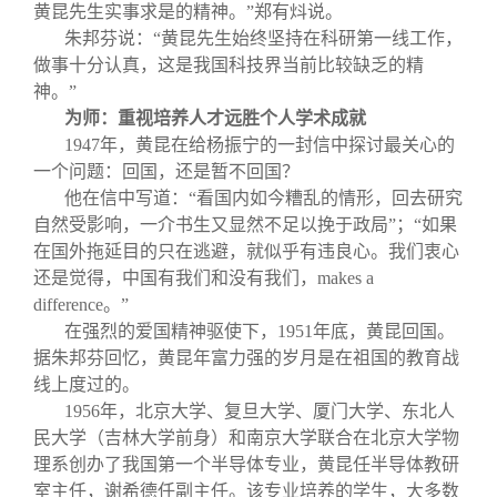
黄昆先生实事求是的精神。”郑有炓说。
朱邦芬说：“黄昆先生始终坚持在科研第一线工作，
做事十分认真，这是我国科技界当前比较缺乏的精
神。”
为师：重视培养人才远胜个人学术成就
1947
年，黄昆在给杨振宁的一封信中探讨最关心的
一个问题：回国，还是暂不回国？
他在信中写道：“看国内如今糟乱的情形，回去研究
自然受影响，一介书生又显然不足以挽于政局”；“如果
在国外拖延目的只在逃避，就似乎有违良心。我们衷心
还是觉得，中国有我们和没有我们，makes a
difference。”
在强烈的爱国精神驱使下，1951年底，黄昆回国。
据朱邦芬回忆，黄昆年富力强的岁月是在祖国的教育战
线上度过的。
1956
年，北京大学、复旦大学、厦门大学、东北人
民大学（吉林大学前身）和南京大学联合在北京大学物
理系创办了我国第一个半导体专业，黄昆任半导体教研
室主任，谢希德任副主任。该专业培养的学生，大多数