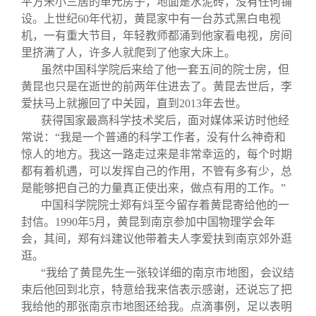
平方米小三居的单元房子，地面是水泥砖，没有任何铺
设。上世纪60年代初，黄昆家中有一台苏式黑白电视
机，一有重大节目，年轻教师都涌到他家看电视，房间
里挤满了人，许多人就爬到了他家大床上。
虽然中国科学院后来给了他一套五间的院士房，但
黄昆也只是在逝世的前两年住进去了。黄昆去世后，李
爱扶马上就搬回了中关园，直到2013年去世。
获得国家最高科学技术奖后，面对媒体采访时他经
常说：“我是一个普通的科学工作者，没有什么神奇和
惊人的地方。我这一路走过来是非常幸运的，每个时期
都有着机遇，可以发挥自己的作用，不管有多有少，总
是能够把自己的力量真正使出来，做点有用的工作。”
中国科学院院士郑有炓至今留存着黄昆寄给他的一
封信。1990年5月，黄昆到南京参加中国物理学会年
会，其间，郑有炓建议他带着夫人李爱扶到南京郊外逛
逛。
“我给了黄昆先生一张较详细的南京市地图，会议结
束后他回到北京，特意给我来信表示感谢，还说忘了把
我给他的那张南京市地图还给我。点滴事例，足以表明