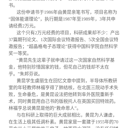
书。
这份申请书于1986年由黄昆亲笔书写，项目名称为
“固体能谱理论”，执行期是1987年至1989年，3年共申
请经费2万元。
这个只有2万元经费的项目，科研成果却不少：产出
37篇期刊论文、1次国际会议特邀报告、5次全国会议特
邀报告；“超晶格电子态理论”获得中国科学院自然科学
奖一等奖。
“黄昆先生这辈子就申请过这一次国家自然科学基
金，他特别珍惜国家的钱，但花自己的钱却不太在
乎。”朱邦芬说。
黄昆学生虞丽生在回忆文章中提到，半导体所教研
室的年轻教师林福亨得了肺结核，在北医三院动手术失
败，生命垂危，是黄昆设法把他转到阜外医院重新手
术，同时黄昆用自己书的版税托人在英国买回特效药。
林福亨总说黄昆是他的“救命恩人”。
与在科研上取得的巨大成就相比，黄昆为人谦虚，
在生活上极其低调朴素。黄昆家是一套建于1955年的70