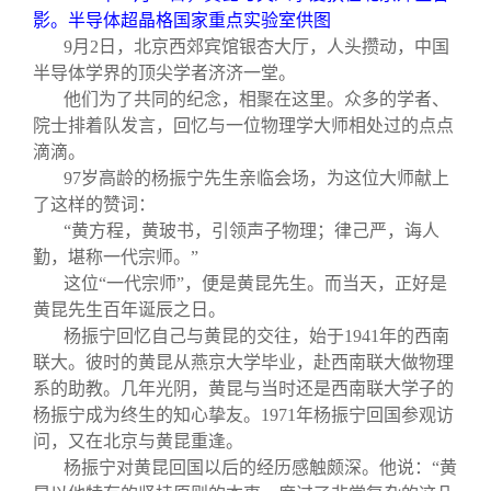
关闭
义工计划
新媒体平台
青春风采
信息化服务
总会简介
影。半导体超晶格国家重点实验室供图
9
月2日，北京西郊宾馆银杏大厅，人头攒动，中国
半导体学界的顶尖学者济济一堂。
校友文苑
三创大赛
会长致辞
他们为了共同的纪念，相聚在这里。众多的学者、
院士排着队发言，回忆与一位物理学大师相处过的点点
校友讲坛
实用信息
总会章程
滴滴。
97
岁高龄的杨振宁先生亲临会场，为这位大师献上
了这样的赞词：
校友视界
理事会名单
“黄方程，黄玻书，引领声子物理；律己严，诲人
勤，堪称一代宗师。”
制度法规
这位“一代宗师”，便是黄昆先生。而当天，正好是
黄昆先生百年诞辰之日。
杨振宁回忆自己与黄昆的交往，始于1941年的西南
联系我们
联大。彼时的黄昆从燕京大学毕业，赴西南联大做物理
系的助教。几年光阴，黄昆与当时还是西南联大学子的
杨振宁成为终生的知心挚友。1971年杨振宁回国参观访
问，又在北京与黄昆重逢。
杨振宁对黄昆回国以后的经历感触颇深。他说：“黄