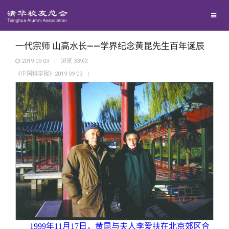
兴趣群体
西南联大校友会
一代宗师 山高水长——学界纪念黄昆先生百年诞辰
2019-09-03
|
浏览
339
次
《中国科学报》2019-09-03
|
回馈母校
媒体平台
捐赠项目
百年清华
捐赠新闻
《清华校友通讯》
校友服务
捐赠纪事
《水木清华》
清华人物
校友总会
捐赠方法
我要订阅
清华故事
终身学习
1999
年11月17日，黄昆与夫人李爱扶在北京郊区合