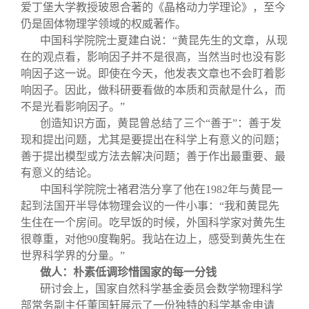
爱丁堡大学教授玻恩合著的《晶格动力学理论》，至今
仍是固体物理学领域的权威著作。
中国科学院院士夏建白说：“黄昆先生的文章，从现
在的观点看，影响因子并不是很高，当然当时也没有影
响因子这一说。即使在今天，他发表文章也不会盯着影
响因子。因此，做科研要看做的本质和贡献是什么，而
不是光看影响因子。”
创造知识方面，黄昆曾总结了三个“善于”：善于发
现和提出问题，尤其是要提出在科学上有意义的问题；
善于提出模型或方法去解决问题；善于作出最重要、最
有意义的结论。
中国科学院院士褚君浩分享了他在1982年与黄昆一
起到法国开半导体物理会议的一件小事：“我和黄昆先
生住在一个房间。吃早饭的时候，外国科学家对黄先生
很尊重，对他90度鞠躬。我站在边上，感受到黄先生在
世界科学界的分量。”
做人：朴素低调珍惜国家的每一分钱
研讨会上，国家自然科学基金委员会数学物理科学
部常务副主任董国轩展示了一份独特的科学基金申请