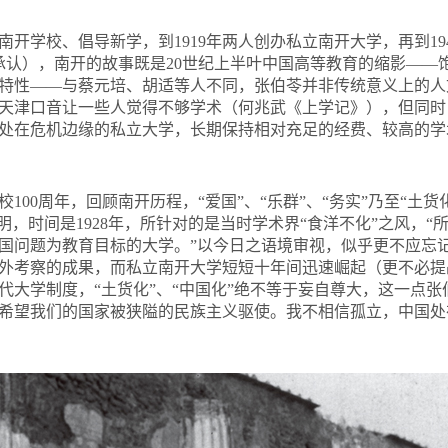
立南开学校、倡导新学，到1919年两人创办私立南开大学，再到1
承认），南开的故事既是20世纪上半叶中国高等教育的缩影——
特性——与蔡元培、胡适等人不同，张伯苓并非传统意义上的人
天津口音让一些人觉得不够学术（何兆武《上学记》），但同时
处在危机边缘的私立大学，长期保持相对充足的经费、较高的学
建校100周年，回顾南开历程，“爱国”、“乐群”、“务实”乃至“土
明，时间是1928年，所针对的是当时学术界“食洋不化”之风，
国问题为教育目标的大学。”以今日之语境审视，似乎更不应忘
外考察的成果，而私立南开大学短短十年间迅速崛起（更不必提
代大学制度，“土货化”、“中国化”绝不等于妄自尊大，这一点张
希望我们的国家被狭隘的民族主义驱使。我不相信孤立，中国处