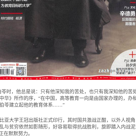
伯苓时，他总是说：只有他深知我的苦处，也只有我深知他的苦
中华》所作的序，“在中国，高等教育一向是由国家办理的，办
伯苓建立起他的教育体系……”
哥伦比亚大学王冠出版社正式印行，其时国共激战正酣，以外人视
乱与贫穷依然如影随形，好容易取得抗战胜利，旋即踏入内战泥
”正在默默努力。