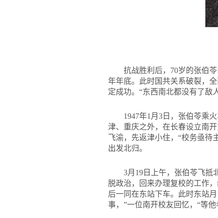
抗战胜利后，70岁的张伯
年年底。此时国共关系破裂，全
定成功。“东西南北都没有了敌
1947
年1月3日，张伯苓乘
津、重庆之外，在长春设立南开
飞渝，先返津小住，“校务亟待
出发北归。
3
月19日上午，张伯苓飞
脱政治，回来办理复校的工作，
后一同在东站下车。此时东站月
事，”一位南开校友回忆，“等