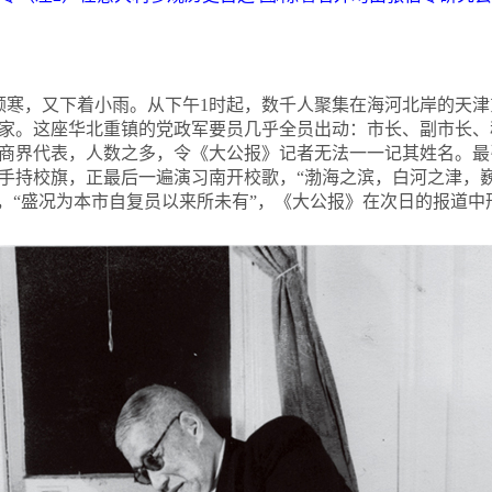
气颇寒，又下着小雨。从下午1时起，数千人聚集在海河北岸的天
家。这座华北重镇的党政军要员几乎全员出动：市长、副市长、
商界代表，人数之多，令《大公报》记者无法一一记其姓名。最
手持校旗，正最后一遍演习南开校歌，“渤海之滨，白河之津，
起，“盛况为本市自复员以来所未有”，《大公报》在次日的报道中