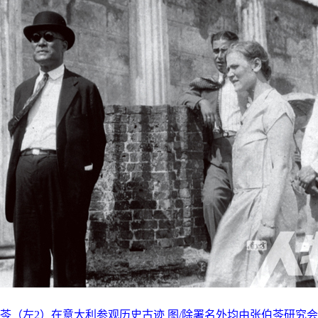
苓（左2）在意大利参观历史古迹 图/除署名外均由张伯苓研究