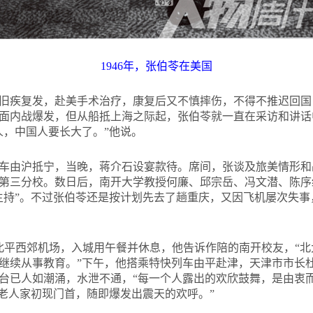
1946
年，张伯苓在美国
苓旧疾复发，赴美手术治疗，康复后又不慎摔伤，不得不推迟回国，
面内战爆发，但从船抵上海之际起，张伯苓就一直在采访和讲话
人，中国人要长大了。”他说。
火车由沪抵宁，当晚，蒋介石设宴款待。席间，张谈及旅美情形
第三分校。数日后，南开大学教授何廉、邱宗岳、冯文潜、陈序
主持”。不过张伯苓还是按计划先去了趟重庆，又因飞机屡次失事，
抵北平西郊机场，入城用午餐并休息，他告诉作陪的南开校友，“
继续从事教育。”下午，他搭乘特快列车由平赴津，天津市市长
台已人如潮涌，水泄不通，“每一个人露出的欢欣鼓舞，是由衷
他老人家初现门首，随即爆发出震天的欢呼。”