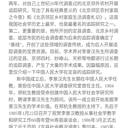
两年，对自己上世纪20年代调查过的北京郊外农村开展
追踪研究，写出了具有经典意义的《北京郊区农村家庭
之今昔》和《北京郊区乡村家庭生活调查札记》。这是
我国社会学历史上最早、也是最著名的追踪研究之一。
第二，更重要的是，他所开创的定县调查、北京乡村调
查、底层市民的社会调查都为后来的追踪调查确定了
“基线”，开创了这些领域的调查传统，成为后人开展追
踪调查的宝贵资源。目前，学术界对李景汉先生所调查
过的定县、京郊四村、妙峰山、天桥等地都进行过长期
的追踪调查，产生了大量的学术成果。因篇幅原因，这
里仅介绍一下中国人民大学在定县的追踪研究。
新中国成立后，李景汉先生长期在中国人民大学任
教，曾担任中国人民大学调查研究室首任主任。1984
年，郑杭生教授受命创建中国人民大学社会学研究所
时，聘请李景汉先生为顾问。该所一成立就开始发掘李
景汉先生的学术价值。在郑杭生教授的主持下，先后于
1985年1月22日召开了祝贺李景汉教授从事社会学教学
和研究工作60周年暨90寿辰座谈会，1986年3月正式出
版了近千页的《定县社会概况调查》重印本。1985年，