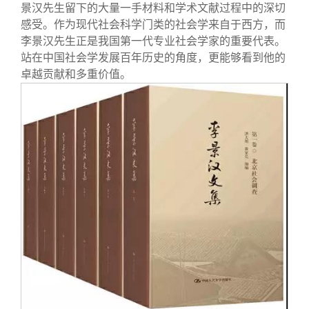
关闭
义工计划
新媒体平台
青春风采
信息化服务
总会简介
景汉先生留下的大量一手材料和学术文献过程中的深切
感受。作为现代社会科学门类的社会学来自于西方，而
李景汉先生正是我国第一代专业社会学家的重要代表。
校友文苑
三创大赛
会长致辞
站在中国社会学发展百年历史的角度，更能够看到他的
卓越贡献和多重价值。
校友讲坛
实用信息
总会章程
校友视界
理事会名单
制度法规
联系我们