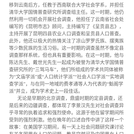
移到云南后方，任教于西南联合大学社会学系，并担任
清华大学国情普查研究所调查组主任。这一时期，他仍
然利用一切机会开展社会调查，他担任了云南省社会处
编写的《昆明市志》顾问，主持编写了《呈贡县志》，
主持开展了昆明四县农业人口调查和呈贡县人口普查。
此外，他还以极大的热情关注了凉山罗罗氏族、摆夷族
等少数民族的生活习俗。这一时期的调查虽然不像定县
调查那样系统，但也具有重要影响。在这一时期，他与
陈达先生、戴世光先生一起成为被誉为清华大学国情普
查研究所的“三驾马车”，他们所组成的学术共同体被称
为“文庙学派”或“人口统计学派”“社会人口学派”“实地调
查学派”，与在同一地域的费孝通等人为代表的“魁阁学
派”并立，成为学术史上一段佳话。
无论是早期的北京调查，鼎盛时期的定县调查，还
是后来的边疆调查，都体现了李景汉先生对社会调查异
乎寻常的执着追求和强烈使命。这源于他在留学期间所
受到的强烈刺激。他在晚年的口述自传中讲了这样一个
故事：在美国学习期间，有一天上社会问题研究课讨论