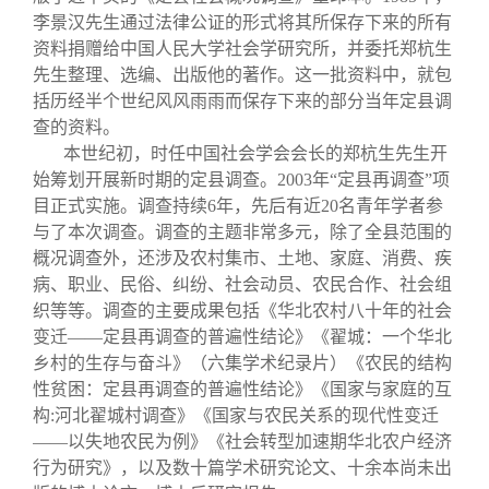
李景汉先生通过法律公证的形式将其所保存下来的所有
资料捐赠给中国人民大学社会学研究所，并委托郑杭生
先生整理、选编、出版他的著作。这一批资料中，就包
括历经半个世纪风风雨雨而保存下来的部分当年定县调
查的资料。
本世纪初，时任中国社会学会会长的郑杭生先生开
始筹划开展新时期的定县调查。2003年“定县再调查”项
目正式实施。调查持续6年，先后有近20名青年学者参
与了本次调查。调查的主题非常多元，除了全县范围的
概况调查外，还涉及农村集市、土地、家庭、消费、疾
病、职业、民俗、纠纷、社会动员、农民合作、社会组
织等等。调查的主要成果包括《华北农村八十年的社会
变迁——定县再调查的普遍性结论》《翟城：一个华北
乡村的生存与奋斗》（六集学术纪录片）《农民的结构
性贫困：定县再调查的普遍性结论》《国家与家庭的互
构:河北翟城村调查》《国家与农民关系的现代性变迁
——以失地农民为例》《社会转型加速期华北农户经济
行为研究》，以及数十篇学术研究论文、十余本尚未出