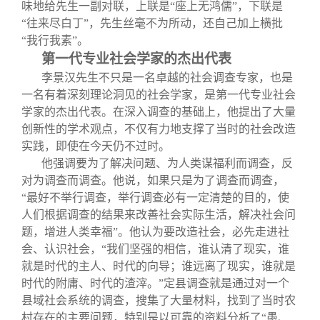
味地给先生一副对联，上联是“座上无鸿儒”，下联是
“往来尽白丁”，先生丝毫不为所动，还自己加上横批
“我行我素”。
第一代专业社会学家的杰出代表
李景汉先生不只是一名卓越的社会调查专家，也是
一名有着深刻理论洞见的社会学家，是第一代专业社会
学家的杰出代表。在深入调查的基础上，他提出了大量
创新性的学术观点，不仅有力地支撑了当时的社会改造
实践，即使在今天仍不过时。
他强调要为了解决问题、为人类谋福利而调查，反
对为调查而调查。他说，如果只是为了调查而调查，
“最好不举行调查，举行调查必有一定清楚的目的，使
人们根据调查的结果来改善社会实际生活，解决社会问
题，增进人类幸福”。他认为要改造社会，必先走进社
会、认识社会，“我们坚强的相信，谁认清了现实，谁
就是时代的主人、时代的向导；谁远离了现实，谁就是
时代的附庸、时代的渣滓。”定县调查就是通过对一个
县域社会系统的调查，搜集了大量材料，找到了当时农
村存在的主要问题，特别是以可靠的资料分析了“愚、