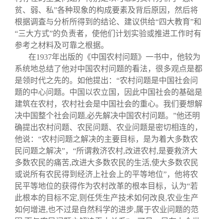
贫、弱、私”各种现象的构成要素及背后原因，然后将
根据调査与分析所得到的结论、建议供给“四大教育”和
“三大方式”的负责者，使他们计划实验或推进工作时有
参考之材料及可靠之根据。
在1937年出版的《中国农村问题》一书中，他较为
系统地总结了他对中国农村问题的看法，很多观点是都
是领时代之先的。如他提出：“农村问题是中国社会问
题的中心问题。中国以农立国，因此中国社会的基础是
建筑在农村，农村社会是中国社会的重心。我们要想解
决中国整个社会问题,必先解决中国农村问题。”他还明
确提出农村问题、农民问题、农业问题是密切相连的，
他说：“农村问题之解决的主要目标，是为着大多数农
民问题之解决”，“所谓救济农村,改进农村,是要救济大
多数农民的痛苦,改进大多数农民的生活,使大多数农民
或说所有农民得到经济上社会上的平等地位”，他将农
民平等地位的获得作为农村改革的根本目标，认为“若
此根本的目标不定,则任凭生产技术如何改良,农业生产
如何增进,也不过是自然科学的进步,属于农业问题的范