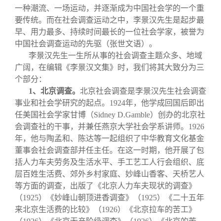
一种潮流、一场运动，并逐渐成为中国社会学的一个重
要传统。而在社会调查运动之中，李景汉先生是起步最
早、用力最多、持续时间最长的一位社会学家，被誉为
中国社会调查运动的先驱（张世文语）。
李景汉先生一生所从事的社会调查主题众多、地域
广阔，在编辑《李景汉文集》时，我们将其大致分为三
个部分：
1
、北京调查。
北京社会调查是李景汉先生社会调查
事业和社会学研究的起点。1924年，他学成回国后即出
任美国社会学家甘博（Sidney D.Gamble）创办的北京社
会调查社的干事，并兼任燕京大学社会学系讲师。1926
年，他与陶孟和、陈达等一起组织了中华教育文化基金
董事会社会调查部并任主任。在这一时期，他开展了包
括人力车夫劳务及生活水平、手工艺工人行会组织、底
层百姓生活费、郊外乡村家庭、妙峰山香客、天桥艺人
等方面的调查，出版了《北京人力车夫现状的调查》
（1925）《妙峰山朝顶进香调查》（1925）《二十五年
来北京生活费的比较》（1926）《北京拉车的苦工》