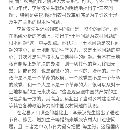
围,而与农民问题之解决无大关系”。可见，早在上个世
纪30年代，李景汉先生就较为明确地提出了“三农问
题”，特别是尖锐地提出农村改革到底是为了谁这个涉
及生产关系的根本性问题。
李景汉先生还强调农村问题“是一整个的问题”，他
在系统分析的基础上，提出了“土地问题为农村问题的
根本问题”这一重要观点。他认为：“土地问题是农村问
题的重心；而土地制度即生产关系，又是土地问题的重
心；其次才是生产技术及其他种种的问题。若不在土地
私有制度上想解决的办法，则一切其他的努力终归无
效；即或有效，也是很微小的、一时的、治标的。一个
政府是不是一个革命的政府，一个政党是不是一个革命
的政党，和一个人是不是一个革命的人，很可以从对于
土地制度的主张来决定。”这些观点跟中国共产党的主
张是高度一致的，其高度远远超出了当时乡村建设学派
等其它各种政治势力对中国农村问题的认识。
在定县人口调查的基础上，李景汉先生提出了通过
节育、移民、增加生产等措施来解决农村人口过密问
题，且“三者之中以节育为最有把握”等主张。这是国内