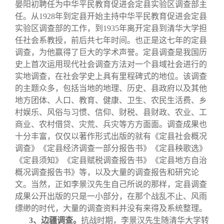
晏阳初聘任为中华平民教育促进会定县实验区调查部主
任。从1928年到定县开始主持中华平民教育促进会定县
实验区调查部的工作，到1935年离开定县到清华大学担
任社会系教授，前后共七年时间。也正是这七年的定县
调查，为他赢得了巨大的学术声誉。定县调查是我国历
史上首次运用现代社会调查方法对一个县域社会进行的
实地调查，在社会学史上具有里程碑式的地位。该调查
的主题众多，包括当地的地理、历史、县政府以及其他
地方团体、人口、教育、健康、卫生、农民生活费、乡
村娱乐、风俗与习惯、信仰、财税、县财政、农业、工
商业、农村借贷、灾荒、兵灾等方方面面。调查成果也
十分丰富，仅仅以著作形式出版的就有《定县社会概况
调查》《定县经济调查一部分报告书》《定县秧歌选》
《定县须知》《定县赋税调查报告书》《定县地方自治
概况调查报告书》等，以及大量的调查报告和研究论
文。当然，正如李景汉先生自己所说的那样，定县调查
成果公开出版的只是一小部分，在那个战乱不止、风雨
缥缈的时代，大量的调查资料并没有来得及系统整理。
3
、边疆调查。
抗战时期，李景汉先生随清华大学转