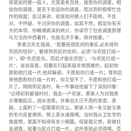
就是如何使一般人，尤其是老百姓，接受你的调查，相
信你的调查，甚至于欢迎你的调查，而达到积极帮忙合
作的程度；反过来讲，就是如何使人们不拒绝、不反
对、不怀疑、不讨厌你的调查。如其不然，假定你有天
大的本领，你精通高深的统计，你读尽了社会调查原理
与方法的中西著作，也是无济于事，倒许贻害。”
李景汉先生强调，“若要获得民间的事实,必先得到
农民的信仰”，要得到农民的信仰，必须“与农民打成一
片”，即“先农民化，而后才能化农民”。“与农民打成一
片”，说说容易，但要实行起来是非常困难的，起初你
愿和他打成一片,他却躲避，不愿和你打成一片；等到后
来他愿和你打成一片时，你又受不了，不愿和他打成一
片了。刚刚到定县时，有一件事给他留下了深刻印象：
“记得初到翟城村时，我去一户农家，那家人为对我表
示尊敬起见，烧水泡茶，并拿出久已不用的茶壶、茶
碗，上面积了一层厚厚的灰尘。那家人用一条又脏又黑
的毛巾反复擦亮，倒上茶水请我喝。当时我从卫生学的
角度想，里面不知得有多少细菌。但是我又想，若做社
会调查，就要与民众打成一片，这杯茶就必须得喝，否