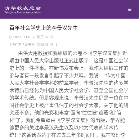
兴趣群体
西南联大校友会
百年社会学史上的李景汉先生
2020-01-06
|
浏览
640
次
公号“中华读书报”2020-01-06
|
回馈母校
由洪大用教授和我组编的六卷本《李景汉文集》近
期由中国人民大学出版社正式出版了，这是中国社会学
媒体平台
捐赠项目
史上的一件盛事。在新书发布会上，我作为组编工作的
参与者有一段发言引起了不少共鸣。我说：“作为中国
人民大学社会学学科的前辈学者，李景汉先生的诸多学
百年清华
捐赠新闻
《清华校友通讯》
术特质已经化为中国人民大学社会学、甚至全国社会学
的学术传统。但是客观来说，李景汉先生仍是一位在中
校友服务
捐赠纪事
《水木清华》
清华人物
国社会学史上被严重低估了的社会学大家，关于他的研
究还不多，他的光彩和丰富‘面向’往往被‘遮蔽’和‘简
化’了。我们希望藉由《李景汉文集》的出版，学界能
校友总会
捐赠方法
我要订阅
清华故事
终身学习
够更多的关注李景汉先生以及以他为代表的学术传
统！”这番话表达了在过去三年多时间里，我在整理李