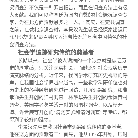
孙本文先生对该调查给予了高度评价：“《定县社会概
况调查》不仅是一种调查报告，而且在调查方法上有极
大贡献。我们可以称李氏为国内有数的社会概况调查专
家，为在此方面贡献最多之一人。”其实，在定县调查
之前，在做北京调查时，李景汉先生就已经探索出运用
“记账法”来记录百姓收入消费情况等具有中国特色的社
会调查方法。
社会学追踪研究传统的奠基者
长期以来，社会学被人诟病的一个缺点就是缺乏历
史的厚重感，只关注现实社会，而缺乏对社会现实历史
演变脉络的分析。近年来，找回学术研究历史视野的呼
声，在我国社会学界越来越高，一些教学科研单位也对
历史上的各种经典研究进行回访，开展追踪研究，如费
孝通先生开创的江村调查、林耀华先生开创的金翼黄村
调查、美国学者葛学溥开创的凤凰村调查，以及杨开
道、许世廉等开创的“清河实验和清河调查”等传统，都
得到了较好的延续。
李景汉先生是我国社会学追踪研究传统的奠基者。
他在这方面的贡献有二：首先，他从1956年开始，历时