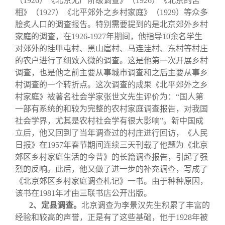
（1926）《北京无产阶级调查》（1926）《北京的苦
相》（1927）《北平郊外之乡村家庭》（1929）等众多
脍炙人口的调查报告。特别需要提到的是北京郊外乡村
家庭的调查，在1926-1927年期间，他指导10余名学生
对郊外的挂甲屯村、黑山扈村、马连洼村、东村等村庄
的农户进行了细致入微的调查。这是他第一次开展乡村
调查，也是他之前主要从事城市调查和之后主要从事乡
村调查的一个转折点。这次调查的成果《北平郊外之乡
村家庭》被著名社会学家张世文先生评价为：“国人第
一部有系统的和较为完整的农村家庭调查报告，对我国
社会学界，尤其是农村社会学有很大影响”。新中国成
立后，他又回到了当年调查过的村庄进行回访，《人民
日报》在1957年春节期间连续三天刊载了他题为《北京
郊区乡村家庭生活的今昔》的长篇调查报告，引起了强
烈的反响。此后，他又做了进一步的补充调查，写成了
《北京郊区乡村家庭调查札记》一书。由于种种原因，
该书在1981年才由三联书店公开出版。
2
、定县调查。
北京调查为李景汉先生积累了丰富的
经验和较高的声誉，正是有了这些基础，他于1928年被