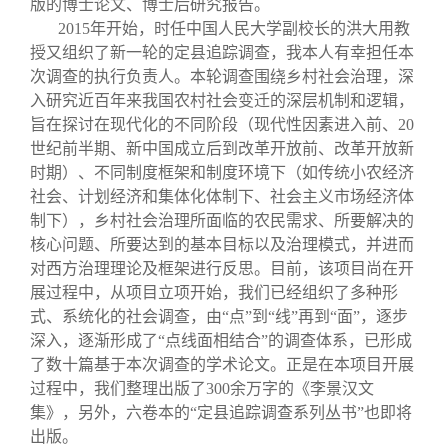
版的博士论文、博士后研究报告。
2015
年开始，时任中国人民大学副校长的洪大用教
授又组织了新一轮的定县追踪调查，我本人有幸担任本
次调查的执行负责人。本轮调查围绕乡村社会治理，深
入研究近百年来我国农村社会变迁的深层机制和逻辑，
旨在探讨在现代化的不同阶段（现代性因素进入前、20
世纪前半期、新中国成立后到改革开放前、改革开放新
时期）、不同制度框架和制度环境下（如传统小农经济
社会、计划经济和集体化体制下、社会主义市场经济体
制下），乡村社会治理所面临的农民需求、所要解决的
核心问题、所要达到的基本目标以及治理模式，并进而
对西方治理理论及框架进行反思。目前，该项目尚在开
展过程中，从项目立项开始，我们已经组织了多种形
式、系统化的社会调查，由“点”到“线”再到“面”，逐步
深入，逐渐形成了“点线面相结合”的调查体系，已形成
了数十篇基于本次调查的学术论文。正是在本项目开展
过程中，我们整理出版了300余万字的《李景汉文
集》，另外，六卷本的“定县追踪调查系列丛书”也即将
出版。