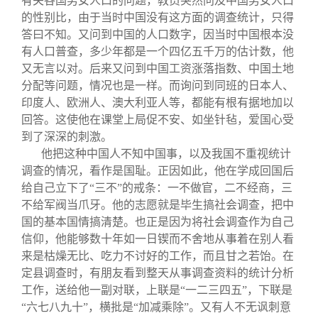
有关各国男女人口的问题，教员突然问及中国男女人口
的性别比，由于当时中国没有这方面的调查统计，只得
答曰不知。又问到中国的人口数字，因当时中国根本没
有人口普查，多少年都是一个四亿五千万的估计数，他
又无言以对。后来又问到中国工资涨落指数、中国土地
分配等问题，情况也是一样。而询问到同班的日本人、
印度人、欧洲人、澳大利亚人等，都能有根有据地加以
回答。这使他在课堂上局促不安、如坐针毡，爱国心受
到了深深的刺激。
他把这种中国人不知中国事，以及我国不重视统计
调查的情况，看作是国耻。正因如此，他在学成回国后
给自己立下了“三不”的戒条：一不做官，二不经商，三
不给军阀当爪牙。他的志愿就是毕生搞社会调查，把中
国的基本国情搞清楚。也正是因为将社会调查作为自己
信仰，他能够数十年如一日锲而不舍地从事着在别人看
来是枯燥无比、吃力不讨好的工作，而且甘之若饴。在
定县调查时，有朋友看到整天从事调查资料的统计分析
工作，送给他一副对联，上联是“一二三四五”，下联是
“六七八九十”，横批是“加减乘除”。又有人不无讽刺意