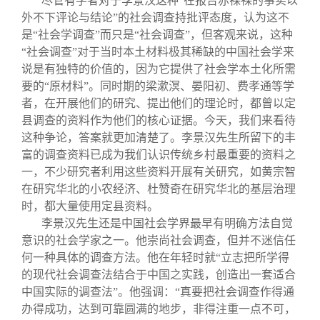
尽管有学者对于李景汉这种“在报告赤裸裸的事实以
外不下评论与结论”的社会调查持批评态度，认为这不
是“社会学调查”而只是“社会调查”，但客观来说，这种
“社会调查”对于当时本土材料极其稀缺的中国社会学来
说是有独特的价值的，因为它提供了社会学本土化所需
要的“原材料”。同时期的梁漱溟、晏阳初、费孝通等学
者，在开展他们的研究、提出他们的理论时，都曾以定
县调查的资料作为他们的核心证据。今天，我们来看待
这种争论，答案就更加清楚了。李景汉先生所留下的丰
富的调查资料已成为我们认识传统乡村最重要的资料之
一，不少研究者利用这些资料开展有关研究，如黄宗智
在研究华北的小农经济、杜赞奇在研究华北的基层治理
时，都大量使用定县资料。
李景汉先生还是中国社会学界最早有明确方法自觉
意识的社会学家之一。他崇尚社会调查，但并不迷信任
何一种具体的调查方法。他在年轻时就“立志把所学得
的现代社会调查法结合于中国之实践，创造出一套适合
中国实际的调查法”。他强调：“真要把社会调查作得通
办得成功，达到可靠圆满的地步，非得注重一点不可，