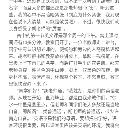
一中学。还没有正式报到，就不止一次听到了胡老师的
名字，而且大多的描述都是胡老师很“厉害”，听到这
些，我的心中不禁暗暗紧张
（到底为什么紧张，我到现
在也说不大清楚，可能是敬畏吧）
，不过，很快我们就
亲身感受了胡老师的“厉害”。
高中的第一节英文课是那个周一的下午。离上课时
间还有10多分钟，教室门开了，一位老教师走上讲台，
同学中有认识胡老师的，便纷纷和旁边的人窃窃私语起
来。胡老师把书和教案放在讲桌上，拿起一截粉笔，在
黑板上写下自己的名字，而后打开手里的花名册。那天
老师身穿一件蓝色的中山装，脚上一双黑色的布鞋，他
身材不高，表情严肃，环视整个教室，不怒自威，教室
里很快安静下来了。
“同学们好！”胡老师道，“我姓胡，是你们的英语老
师。从现在开始，直到毕业，都是由我来教你们。”徐
水一中虽是县重点，但老师和同学们绝大多数还是当地
口音，即所谓“二类普通话”，胡老师的普通话，带少许
南方口音。“英语不是我们的母语，要想把它学好，语
言环境很重要，所以课堂里应该是英语的环境。我将会