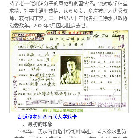
关闭
义工计划
新媒体平台
青春风采
信息化服务
总会简介
持了老一代知识分子的风范和家国情怀。他对教学精益
求精，对学生满腔热情、认真负责，多次被评为优秀教
师，获得园丁奖。二十世纪八十年代曾担任徐水县政协
校友文苑
三创大赛
会长致辞
常委数年。2009年9月因心脏病去世。
校友讲坛
实用信息
总会章程
校友视界
理事会名单
制度法规
联系我们
胡道稷老师西南联大学籍卡
一、最初的印象
1984
年，我从南白塔中学初中毕业，考入徐水县第