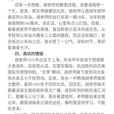
还有一天傍晚，胡老师到教室找我，说要请我帮一
个忙。原来，那天师娘要回北京，胡老师让我骑车把师
娘送到火车站。胡老师的自行车是一辆28车，当年的我
身高刚刚160厘米，说实话，心里有点儿打鼓。但是，
看着胡老师平静的表情，我当即表示坚决完成任务。从
学校到火车站大概有三公里的路程，而且没有路灯，安
全抵达火车站之后，我长舒了一口气。深秋时节，我却
是满身大汗。
四、高尚的情操
胡老师1921年出生于上海，听说早年就读于西南联
大英语系，后投笔从戎，在盟军服役，抗战胜利后在美
国驻华使馆供职。“文革”期间，胡老师被下放到河北省
徐水县五七干校劳动。后来，徐水一中聘请胡老师做英
文教师，直到1992年才回到北京。回京后，胡老师每天
都要读英文报纸和听英文广播，读到听到的新的语汇词
汇，都要马上记下来。我去看望他时，老师都会拿出笔
记本，跟我讲每条记录的出处，嘱咐我坚持学习，不能
吃老本。