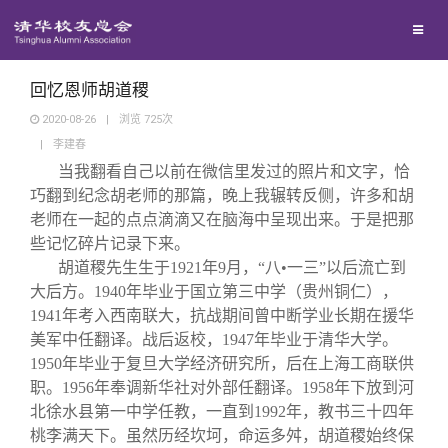
兴趣群体
西南联大校友会
回忆恩师胡道稷
2020-08-26
|
浏览
725
次
|
李建春
回馈母校
当我翻看自己以前在微信里发过的照片和文字，恰
巧翻到纪念胡老师的那篇，晚上我辗转反侧，许多和胡
媒体平台
捐赠项目
老师在一起的点点滴滴又在脑海中呈现出来。于是把那
些记忆碎片记录下来。
胡道稷先生生于1921年9月，“八•一三”以后流亡到
百年清华
捐赠新闻
《清华校友通讯》
大后方。1940年毕业于国立第三中学
（贵州铜仁）
，
1941年考入西南联大，抗战期间曾中断学业长期在援华
校友服务
捐赠纪事
《水木清华》
清华人物
美军中任翻译。战后返校，1947年毕业于清华大学。
1950年毕业于复旦大学经济研究所，后在上海工商联供
职。1956年奉调新华社对外部任翻译。1958年下放到河
校友总会
捐赠方法
我要订阅
清华故事
终身学习
北徐水县第一中学任教，一直到1992年，教书三十四年
桃李满天下。虽然历经坎坷，命运多舛，胡道稷始终保