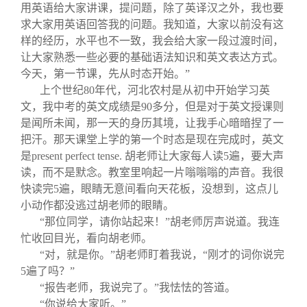
用英语给大家讲课，提问题，除了英译汉之外，我也要
求大家用英语回答我的问题。我知道，大家以前没有这
样的经历，水平也不一致，我会给大家一段过渡时间，
让大家熟悉一些必要的基础语法知识和英文表达方式。
今天，第一节课，先从时态开始。”
上个世纪80年代，河北农村是从初中开始学习英
文，我中考的英文成绩是90多分，但是对于英文授课则
是闻所未闻，那一天的身历其境，让我手心暗暗捏了一
把汗。那天课堂上学的第一个时态是现在完成时，英文
是present perfect tense. 胡老师让大家每人读5遍，要大声
读，而不是默念。教室里响起一片嗡嗡嗡的声音。我很
快读完5遍，眼睛无意间看向天花板，没想到，这点儿
小动作都没逃过胡老师的眼睛。
“那位同学，请你站起来！”胡老师厉声说道。我连
忙收回目光，看向胡老师。
“对，就是你。”胡老师盯着我说，“刚才的词你说完
5遍了吗？”
“报告老师，我说完了。”我怯怯的答道。
“你说给大家听。”