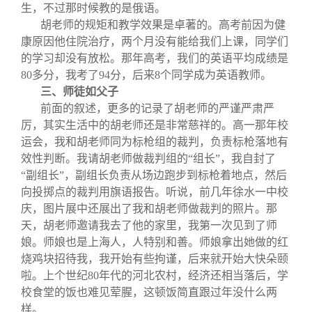
生，不过那时候教的是俄语。
胡老师的规矩和教学效果是卓著的。高考前因为健
康原因他住院治疗，两个月没有能给我们上课，同学们
的学习却没有放松。那年高考，我们的英语平均成绩是
80多分，我考了94分，后来8个同学成为英语教师。
三、师徒如父子
前面的叙述，更多的记录了胡老师的严谨严肃严
厉，其实生活中的胡老师还是非常慈祥的。高一那年校
运会，我和胡老师同为标枪组的裁判，负责标枪落地有
效性判断。我请胡老师做裁判组的“组长”，我自封了
“副组长”，副组长负责从场边跑步到标枪着地点，然后
向投掷点的裁判用旗语报告。听说，前几年徐水一中校
庆，图片展中还展出了我和胡老师做裁判的照片。那
天，胡老师邀请我去了他的家里，我第一次见到了师
娘。师娘也是上海人，人特别和善。师娘拿出她做的红
烧鸡块招待我，我开始有些拘谨，后来就开始大快朵颐
啦。上个世纪80年代的河北农村，经济还相当落后，学
校食堂的饭也难见荤腥，这顿饭简直跟过年没什么两
样。