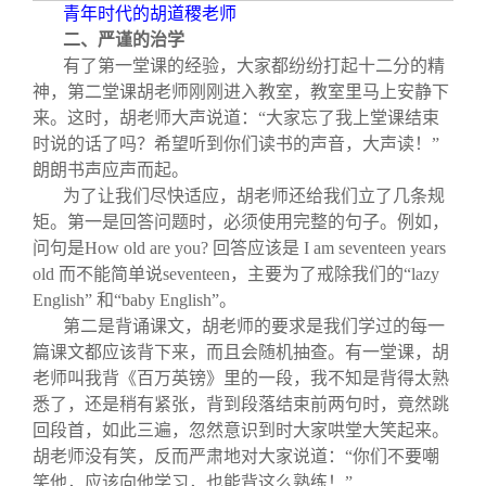
青年时代的胡道稷老师
二、严谨的治学
有了第一堂课的经验，大家都纷纷打起十二分的精
神，第二堂课胡老师刚刚进入教室，教室里马上安静下
来。这时，胡老师大声说道：“大家忘了我上堂课结束
时说的话了吗？希望听到你们读书的声音，大声读！”
朗朗书声应声而起。
为了让我们尽快适应，胡老师还给我们立了几条规
矩。第一是回答问题时，必须使用完整的句子。例如，
问句是
How old are you?
回答应该是
I am seventeen years
old
而不能简单说
seventeen
，主要为了戒除我们的“
lazy
English
”
和
“
baby English
”
。
第二是背诵课文，胡老师的要求是我们学过的每一
篇课文都应该背下来，而且会随机抽查。有一堂课，胡
老师叫我背《百万英镑》里的一段，我不知是背得太熟
悉了，还是稍有紧张，背到段落结束前两句时，竟然跳
回段首，如此三遍，忽然意识到时大家哄堂大笑起来。
胡老师没有笑，反而严肃地对大家说道：“你们不要嘲
笑他，应该向他学习，也能背这么熟练！”