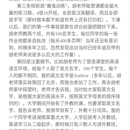
第三条规矩是“魔鬼训练”。胡老师每堂课都会留大
量的练习题，4张16开纸，全部是汉英翻译，而且全部
是手写
（那时根本都不知道世界上还有打印机）
。下课
以后，我们的第一件事就是聚在讲台前面把题抄下来。
胡老师教两个班，共有106名学生，每位同学的每一张
作业他都亲自批改（每天400多页啊！当年还没有意识
到，时隔多年之后，忽然发现这对当时已经年逾花甲的
胡老师来说是多么巨大的工作量）。
第四是注重细节。比如胡老师为了营造课堂的英语
语言环境，给每个人取了英文名字，106个学生，每个
人的都不相同，我的英文名字是
Andrew
（多年以后，胡
老师落实政策回了北京，而我也参加了工作，再去胡老
师家中探望时，老师才告诉我，当时给大家取英文名
字，是根据大家的英语水平，按照英文字母表的顺序排
列的）。大学期间开始有了外教的课，也要求取英文名
字，我告诉老师，我很早就有了，外教十分诧异。我的
一个同学考进湖南某重点大学，入学后就考入外教班，
英语学习从二级起步，那时候只有少数人可进外教班，