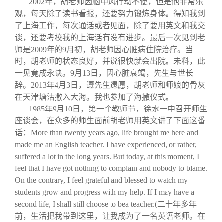
2002
年，胡老师因脑中风行动不便，但是他非常乐
观，每天除了读书看报，还要努力锻炼身体。得知我到
了上海工作，每次通话或者见面，除了要用英文和我交
谈，还要考校我的上海话有没有进步。最后一次见到老
师是2009年的9月初，胡老师因心脏病住院治疗。当
时，胡老师的状态良好，并说很快就会出院。未料，此
一见竟成永诀。9月13日，因心脏衰竭，先生与世长
辞。2013年4月3日，遵先生遗愿，胡老师和师娘的骨灰
在天津塘沽撒入大海。我也参加了海撒仪式。
1985
年9月10日，第一个教师节，徐水一中召开师生
座谈会，在众多的师生面前胡老师用英文讲了下面这番
话：
More than twenty years ago, life brought me here and
made me an English teacher. I have experienced, or rather,
suffered a lot in the long years. But today, at this moment, I
feel that I have got nothing to complain and nobody to blame.
On the contrary, I feel grateful and blessed to watch my
students grow and progress with my help. If I may have a
second life, I shall still choose to bea teacher.
(
二十年多年
前，生活把我带到这里，让我成为了一名英语老师。在