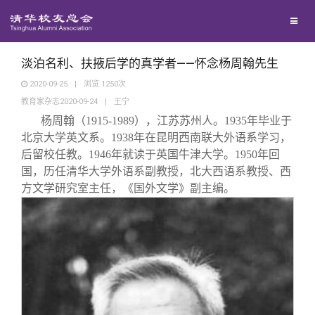
兴趣群体
西南联大校友会
淡泊名利、扶掖后学的真学者——怀念杨周翰先生
2020-09-25
|
浏览
1250
次
教育家杂志2020-09-24
|
王宁
回馈母校
杨周翰（1915-1989），江苏苏州人。1935年毕业于
北京大学英文系。1938年在昆明西南联大外语系学习，
媒体平台
捐赠项目
后留校任教。1946年就读于英国牛津大学。1950年回
国，历任清华大学外语系副教授，北大西语系教授、西
方文学研究室主任，《国外文学》副主编。
百年清华
捐赠新闻
《清华校友通讯》
校友服务
捐赠纪事
《水木清华》
清华人物
校友总会
捐赠方法
我要订阅
清华故事
终身学习