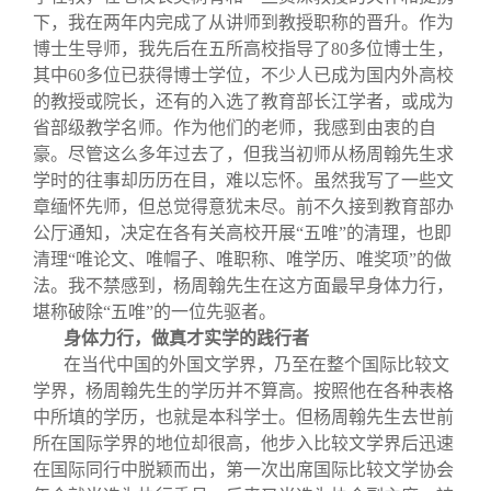
下，我在两年内完成了从讲师到教授职称的晋升。作为
博士生导师，我先后在五所高校指导了80多位博士生，
其中60多位已获得博士学位，不少人已成为国内外高校
的教授或院长，还有的入选了教育部长江学者，或成为
省部级教学名师。作为他们的老师，我感到由衷的自
豪。尽管这么多年过去了，但我当初师从杨周翰先生求
学时的往事却历历在目，难以忘怀。虽然我写了一些文
章缅怀先师，但总觉得意犹未尽。前不久接到教育部办
公厅通知，决定在各有关高校开展“五唯”的清理，也即
清理“唯论文、唯帽子、唯职称、唯学历、唯奖项”的做
法。我不禁感到，杨周翰先生在这方面最早身体力行，
堪称破除“五唯”的一位先驱者。
身体力行，做真才实学的践行者
在当代中国的外国文学界，乃至在整个国际比较文
学界，杨周翰先生的学历并不算高。按照他在各种表格
中所填的学历，也就是本科学士。但杨周翰先生去世前
所在国际学界的地位却很高，他步入比较文学界后迅速
在国际同行中脱颖而出，第一次出席国际比较文学协会