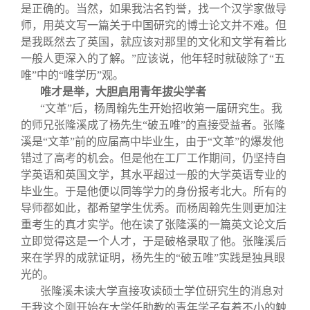
是正确的。当然，如果我沽名钓誉，找一个汉学家做导
师，用英文写一篇关于中国研究的博士论文并不难。但
是我既然去了英国，就应该对那里的文化和文学有着比
一般人更深入的了解。”应该说，他年轻时就破除了“五
唯”中的“唯学历”观。
唯才是举，大胆启用青年拔尖学者
“文革”后，杨周翰先生开始招收第一届研究生。我
的师兄张隆溪成了杨先生“破五唯”的直接受益者。张隆
溪是“文革”前的应届高中毕业生，由于“文革”的爆发他
错过了高考的机会。但是他在工厂工作期间，仍坚持自
学英语和英国文学，其水平超过一般的大学英语专业的
毕业生。于是他便以同等学力的身份报考北大。所有的
导师都如此，都希望学生优秀。而杨周翰先生则更加注
重考生的真才实学。他在读了张隆溪的一篇英文论文后
立即觉得这是一个人才，于是破格录取了他。张隆溪后
来在学界的成就证明，杨先生的“破五唯”实践是独具眼
光的。
张隆溪未读大学直接攻读硕士学位研究生的消息对
于我这个刚开始在大学任助教的青年学子有着不小的触