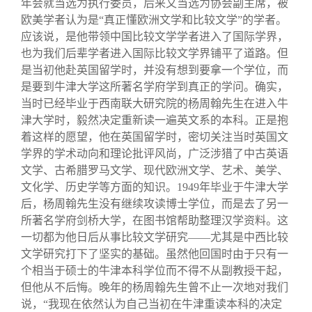
年会就当选为执行委员，后来又当选为协会副主席，被
欧美学者认为是“真正懂欧洲文学和比较文学”的学者。
应该说，是他带领中国比较文学学者进入了国际学界，
也为我们后辈学者进入国际比较文学界铺平了道路。但
是当初他赴英国留学时，并没有想到要拿一个学位，而
是要到牛津大学这所著名学府学到真正的学问。确实，
当时已经毕业于西南联大研究院的杨周翰先生在进入牛
津大学时，毅然决定重新读一遍英文系的本科。正是抱
着这样的愿望，他在英国留学时，密切关注当时英国文
学界的学术动向和理论批评风尚，广泛涉猎了中古英语
文学、古希腊罗马文学、现代欧洲文学、艺术、美学、
文化学、历史学等方面的知识。1949年毕业于牛津大学
后，杨周翰先生没有继续攻读博士学位，而是去了另一
所著名学府剑桥大学，在图书馆帮助整理汉学资料。这
一切都为他日后从事比较文学研究——尤其是中西比较
文学研究打下了坚实的基础。虽然他回国时由于只有一
个相当于硕士的牛津本科学位而不得不从副教授干起，
但他从不后悔。晚年的杨周翰先生曾不止一次地对我们
说，“我现在依然认为自己当初在牛津重读本科的决定