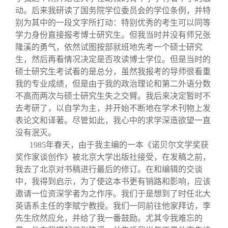
动。后来我研读了国务院学位委员会的学位条例，并特
别为其中的一段文字所打动：特别优秀的考生可以同等
学力身份直接报考博士研究生。但我当时并没有师兄张
隆溪的勇气，依然试图按部就班地先考一个硕士研究
生，然后再看情况决定是否攻读博士学位。但是当时的
硕士研究生考试看的是总分，虽然我报考的导师很看重
我的专业成绩，但是由于我的政治理论和第二外语分数
不高而两次与硕士研究生失之交臂。我后来决定暂时不
去考研了，以自学为主，并开始不断地在学术刊物上发
表论文和译著。尽管如此，我心中的求学深造欲望一直
没有泯灭。
1985
年春天，由于我主编的一本《诺贝尔文学奖获
奖作家谈创作》被北京大学出版社接受，在发稿之前，
我去了北京对书稿进行最后的修订。在和编辑的交谈
中，我得到启示，为了使这本书更有销路和影响，应该
邀请一位资深学者为之作序。我们于是想到了时任北大
英语系主任的李赋宁教授。我们一同前往他家拜访，李
先生欣然应允，并给了我一番鼓励。尤其令我难忘的