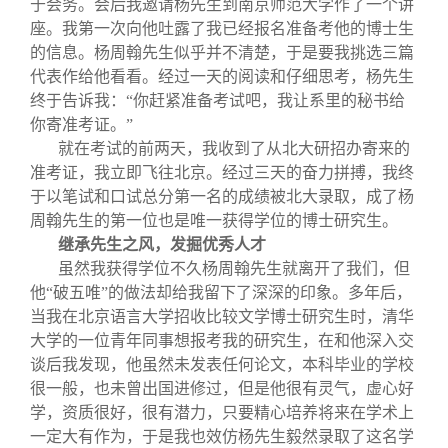
于会务。会后我邀请杨先生到南京师范大学作了一个讲
座。我第一次向他吐露了我已经报名准备考他的博士生
的信息。杨周翰先生似乎并不清楚，于是要我挑选三篇
代表作给他看看。经过一天的阅读和仔细思考，杨先生
终于告诉我：“你赶紧准备考试吧，我让系里的秘书给
你寄准考证。”
就在考试的前两天，我收到了从北大研招办寄来的
准考证，我立即飞往北京。经过三天的奋力拼搏，我终
于以笔试和口试总分第一名的成绩被北大录取，成了杨
周翰先生的第一位也是唯一获得学位的博士研究生。
继承先生之风，发掘优秀人才
虽然我获得学位不久杨周翰先生就离开了我们，但
他“破五唯”的做法却给我留下了深深的印象。多年后，
当我在北京语言大学招收比较文学博士研究生时，清华
大学的一位青年同事想报考我的研究生，在和他深入交
谈后我发现，他虽然未发表任何论文，本科毕业的学校
很一般，也未曾出国进修过，但是他很有灵气，虚心好
学，资质很好，很有潜力，只要精心培养将来在学术上
一定大有作为，于是我也效仿杨先生毅然录取了这名学