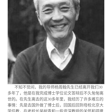
关闭
义工计划
新媒体平台
青春风采
信息化服务
总会简介
校友文苑
三创大赛
会长致辞
校友讲坛
实用信息
总会章程
校友视界
理事会名单
制度法规
联系我们
不知不觉间，我的导师杨周翰先生已经离开我们30
多年了，他是在我完成博士学位论文答辩后不久匆匆离
世的。在先生离去的这30多年里，我经历了许多难忘的
事情：先是去国外做了博士后，回国后回到母校北京大
学任教，在老校长吴树青和一些资深教授的关怀和提携