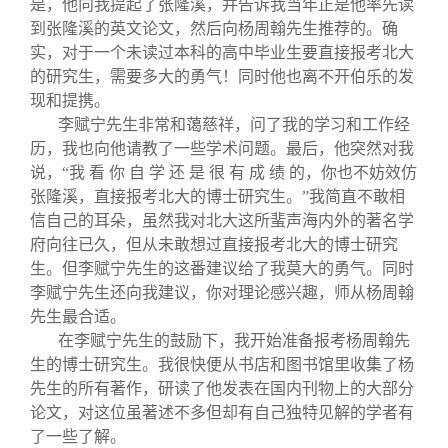
是，他向我提起了张隆溪，并告诉我当年正是他率先读
到张隆溪的英文论文，然后向杨周翰先生推荐的。确
实，对于一个未读过本科的高中毕业生要直接报考北大
的研究生，需要多大的勇气！同时他也离不开伯乐的发
现和提携。
李赋宁先生非常和蔼慈祥，问了我的学习和工作经
历，我也向他请教了一些学术问题。最后，他突然对我
说，“我 看 你 自 学 还 是 很 有 成 绩 的，你也不妨效仿
张隆溪，直接报考北大的博士研究生。”我简直不敢相
信自己的耳朵，虽然我对北大这所蜚声海内外的著名学
府向往已久，但从未敢想过直接报考北大的博士研究
生。但李赋宁先生的这番建议给了我莫大的勇气。同时
李赋宁先生还向我建议，你对理论感兴趣，师从杨周翰
先生最合适。
在李赋宁先生的鼓励下，我开始准备报考杨周翰先
生的博士研究生。我很快便从书店和图书馆里收集了杨
先生的所有著作，研读了他发表在国内刊物上的大部分
论文，对这位虽著述不多但却有自己独特见解的学者有
了一些了解。