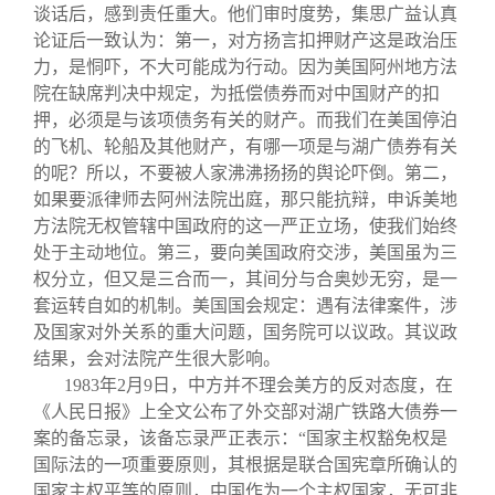
谈话后，感到责任重大。他们审时度势，集思广益认真
论证后一致认为：第一，对方扬言扣押财产这是政治压
力，是恫吓，不大可能成为行动。因为美国阿州地方法
院在缺席判决中规定，为抵偿债券而对中国财产的扣
押，必须是与该项债务有关的财产。而我们在美国停泊
的飞机、轮船及其他财产，有哪一项是与湖广债券有关
的呢？所以，不要被人家沸沸扬扬的舆论吓倒。第二，
如果要派律师去阿州法院出庭，那只能抗辩，申诉美地
方法院无权管辖中国政府的这一严正立场，使我们始终
处于主动地位。第三，要向美国政府交涉，美国虽为三
权分立，但又是三合而一，其间分与合奥妙无穷，是一
套运转自如的机制。美国国会规定：遇有法律案件，涉
及国家对外关系的重大问题，国务院可以议政。其议政
结果，会对法院产生很大影响。
1983
年2月9日，中方并不理会美方的反对态度，在
《人民日报》上全文公布了外交部对湖广铁路大债券一
案的备忘录，该备忘录严正表示：“国家主权豁免权是
国际法的一项重要原则，其根据是联合国宪章所确认的
国家主权平等的原则，中国作为一个主权国家，无可非