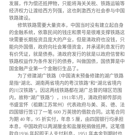
关闭
义工计划
新媒体平台
青春风采
信息化服务
总会简介
发展，作为偿还抵押物，只能将海关关税、铁路运输等
经济权力让渡给西方列强，这也刺激西方社会参与中国
铁路建设。
校友文苑
三创大赛
会长致辞
修筑铁路需要大量资本，中国当时没有建立起自身
的金融系统，依靠民间的钱庄和票号是很难支撑铁路这
校友讲坛
实用信息
总会章程
块需要长期投资且庞大的产业，但是清政府也没钱，只
能向外国借，政府向社会筹借资金，并承诺利息发行的
有价凭证，就是债券。清政府发行的就是以政府信誉和
校友视界
理事会名单
铁路权益作为条件发行的债券，叫做国债，国债算是中
国金融产业第一个金融衍生品了。
制度法规
为了修建湖广铁路（中国清末预备修建的湖广铁路
是指“湖北、湖南两省境内的粤汉铁路”和“湖北省境内
的川汉铁路”。因这两线铁路都在湖广总督的辖区范围
联系我们
内，故称“湖广铁路”），1911年5月，清政府邮传部尚
书盛宣怀（祖籍江苏常州）代表政府与美、英、德、法
四国银行签订了一笔 600 万英镑的借款合同。这笔合同
为期 40 年，95 折实付，年息 5 厘，由四国银行均承担
本息，中国政府以两湖厘金和盐厘税捐做抵押。这笔借
款自1936 年起即无人支付利息，1951 年本金到期时也