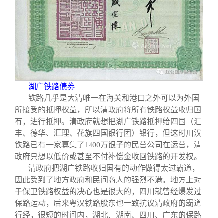
湖广铁路债券
铁路几乎是大清唯一在海关和港口之外可以为外国
所接受的抵押权益，所以清政府将所有铁路权益收归国
有，进行抵押。清政府就想把湖广铁路抵押给四国（汇
丰、德华、汇理、花旗四国银行团）银行，但这时川汉
铁路已有一家募集了1400万银子的民营公司在运营，清
政府只想以低价或甚至不付补偿金收回铁路的开发权。
清政府把湖广铁路收归国有的动作做得太过霸道，
因此受到了地方政府和民间商人的强烈不满。地方上对
于保卫铁路权益的决心也是很大的，四川就曾经爆发过
保路运动，后来粤汉铁路股东也一致抗议清政府的霸道
行经，很短的时间内，湖北、湖南、四川、广东的保路