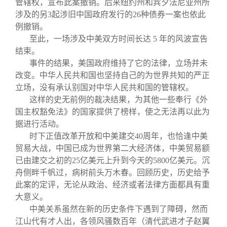
管辖权，宣布此案撤销。后来纽约州和宾夕法尼亚州所
涉及的另3起涉旧中国政府发行的26种债券一案也依此
例撤销。
至此，一场涉及中美双方时间长达 5 年的风波宣告
结束。
事件的结果，美国政府维持了它的法律，立场并未
改变。中华人民共和国也坚持自己的为世界共知的严正
立场，没有承认别国对中华人民共和国的管辖权。
这样的史无前例的裁决结果，为其他一些奉行《外
国主权豁免法》的国家提供了榜样，使之无法再以此为
据进行活动。
时下正值改革开放和中美建交40周年，也恰逢中美
贸易大战，中国已成为世界第二大经济体，中美贸易额
已由建交之初的25亿美元上升到今天的5800亿美元。沉
舟侧畔千帆过，病树前头万木春。回顾历史，历史给予
此案的定评，无论从政治、经济或者法律方面都具有重
大意义。
中美关系虽然在新的历史条件下遇到了障碍，然而
江山代有才人出，各领风骚数百年（清代武进才子赵翼