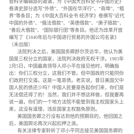
会科学编辑部的邀请，为《中国大百科全书中国历史》
卷清史部分选写“外债”、“外国在华洋行”、“商埠”、“租
界”等条目；为《中国大百科全书 经济学》卷撰写“近代
中国的外债”、“俄法借款”、“英德借款”、“庚子赔款”、
“善后大借款”、“国际银行团”等条目。他还为改革开放
编写了《1840年后与中国进行贸易的外国公司名录》
（未出版）
法院判决之后，美国国务卿舒尔茨访华，他认为美
国是三权分立的国家，法院判决政府无权干涉。1983年
2月5日，中国最高领导人邓小平在接见他时，明确指
出：你们三权分立，这我们不管。但中国政府只能同你
们政府打交道。这是一笔恶债。老实说，昔日美国欠中
国人民的债还少吗？中国人民要是告起你们来，你们是
无法偿还得了的！当然，我们并不想这样做，但我要再
说一遍，你们的一个地方法院不能管到我主权国家头上
来，这没有道理，违反国家主权豁免原则。
美国国务卿之行没有达到他的预期目的，他回国之
后，美国舆论再次兴起扣押之浪。
有关法律专家聆听了邓小平同志接见美国国务卿的