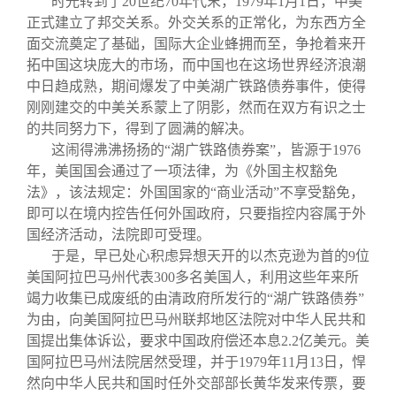
时光转到了20世纪70年代末，1979年1月1日，中美
正式建立了邦交关系。外交关系的正常化，为东西方全
面交流奠定了基础，国际大企业蜂拥而至，争抢着来开
拓中国这块庞大的市场，而中国也在这场世界经济浪潮
中日趋成熟，期间爆发了中美湖广铁路债券事件，使得
刚刚建交的中美关系蒙上了阴影，然而在双方有识之士
的共同努力下，得到了圆满的解决。
这闹得沸沸扬扬的“湖广铁路债券案”，皆源于1976
年，美国国会通过了一项法律，为《外国主权豁免
法》，该法规定：外国国家的“商业活动”不享受豁免，
即可以在境内控告任何外国政府，只要指控内容属于外
国经济活动，法院即可受理。
于是，早已处心积虑异想天开的以杰克逊为首的9位
美国阿拉巴马州代表300多名美国人，利用这些年来所
竭力收集已成废纸的由清政府所发行的“湖广铁路债券”
为由，向美国阿拉巴马州联邦地区法院对中华人民共和
国提出集体诉讼，要求中国政府偿还本息2.2亿美元。美
国阿拉巴马州法院居然受理，并于1979年11月13日，悍
然向中华人民共和国时任外交部部长黄华发来传票，要