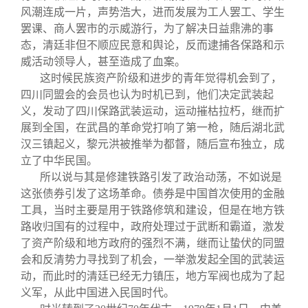
风潮连成一片，声势浩大，进而发展为工人罢工、学生
罢课、商人罢市的示威游行，为了解决日益鼎沸的事
态，清廷非但不顺应民意和舆论，反而逮捕各保路和示
威活动领导人，甚至造成了血案。
这时候民族资产阶级和进步的青年觉得机会到了，
四川同盟会的会员也认为时机已到，他们决定武装起
义，发动了四川保路武装运动，运动摧枯拉朽，继而扩
展到全国，在武昌的革命党打响了第一枪，随后湖北武
汉三镇起义，黎元洪被推举为都督，随后宣布独立，成
立了中华民国。
所以说与其是修建铁路引发了政治动荡，不如说是
这张债券引发了这场革命。债券是中国首次使用的金融
工具，当时主要是用于铁路修筑和建设，但是在地方铁
路收归国有的过程中，政府处理过于武断和霸道，激发
了资产阶级和地方政府的强烈不满，继而让蛰伏的同盟
会和反清势力寻找到了机会，一举激发起全国的武装运
动，而此时的清廷已经无力镇压，地方军阀也成为了起
义军，从此中国进入民国时代。