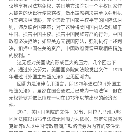
议地享有司法豁免权，美国地方法院对一个主权国家作
为被告的诉讼行使管辖权，做出缺席判决甚至以强制执
行其判决相威胁，完全违反了国家主权平等的国际法原
则，违反联合国宪章；对于这种将美国国内法律强加于
中国、损害中国主权、损害中国民族尊严的行为，中国
政府坚决拒绝；如果美方无视国际法，强制执行上述判
决，扣押中国在美的资产，中国政府保留采取相应措施
的权利。”
这无疑对美国政府形成巨大的压力，几个回合下
来，通过外交努力，美国国务院向法院发出文件：1976
年通过《外国主权豁免法》应无回溯力。
回溯力是法律专用语言，即1976年通过的《外国主
权豁免法》，虽然在国会通过后已成为一项法律，但它
无权管辖并依此审理一切在1976年以前出现的经济案
件。
这样，美国国务院的文件一发出，阿拉巴马州联邦
地区法院以1976年法律无回溯力为依据，裁定法院对杰
克逊等9人以中国清政府湖广铁路债券为内容的案件无