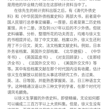
是用他的毕业精力倾注在这部统计资料当中了。
在徐先生的统计资料出版之后，有《清代外债史
料》和《中华民国外债档案史料》两部大书，前者是中
国人民银行总参事定编纂，一厚册，后者是第二历史档
案馆，共十二册，涉及到1927年以后的不少外债。但就
史料编纂、分析、整理所花的功夫而言，均难与徐义生
的书相提并论。除了中文文献、档案以外，徐义生还利
用了不少日文、英文、法文档案文献史料。例如，日本
外务省档案、英国外交部档案、《北华捷报》、《中华
年书》、《英国蓝皮书》、《对支回顾录》、《支那经
济全书》、《法国外交文书》、《美国外交文件》等
等。其中有些档案文献在那个时代国内没有收藏，估计
徐义生在解放以前就在从事这项研究工作，去过美、
英、法、日等国，并能熟悉掌握英、法、日三种语言文
字。这种精通汉语以外三种文字的学者，在那个时代可
谓凤毛麟角。
以徐义生掌握的外债史料，即使精编，无论如何都
可以编成二三百万字以上大资料集。但是，徐义生没有