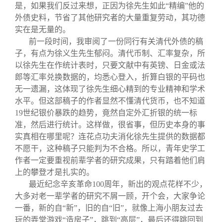
是，如果我们反过来想，正因为徐先生如此“精编”他的
外债史料，节省了其他研究者的大量重复劳动，其功德
实在是无量的。
前一段时间，我审阅了一份同行有关清代外债的稿
子，有点为徐义生先生郁闷。清代币制、汇率复杂，所
以徐先生在作统计表时，只要文献中有英镑、日金或法
郎等汇率兑换数据的，均悉心登入，折算白银的平码也
无一遗漏，这体现了徐先生细心精到的专业精神和学术
水平。但这部稿子的作者显然不懂清代货币，也不知道
19世纪银价暴跌的趋势，竟然自定外汇折银的统一标
准，然后进行统计。这样做，很省事，但历史本身的事
实真相在哪里呢？连花点功夫消化徐先生提供的数据都
不愿干，这种稿子只能判为不合格。所以，青年史学工
作者一定要重视前辈学者的研究成果，只有踏着他们肩
上的攀登才是扎实的。
最近纪念辛亥革命100周年，新出的观点花样不少，
大多对老一辈学者的研究不屑一顾，开个会，大家争论
一番，新的自“新”，旧的自“旧”，就像上海小朋友过去
玩的弄堂游戏“造房子”，跳到“高层”，最后还得跳回到