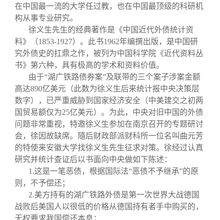
在中国最一流的大学任过教，也在中国最顶级的科研机
构从事专业研究。
徐义生先生的经典著作是《中国近代外债统计资
料》（1853-1927）。此书1962年编撰出版，是中国研
究外债史的扛鼎之作，被列为中国科学院《近代资料丛
书》第六种，具有极高的学术和资料价值。
由于“湖广铁路债券案”及联带的三个案子涉案金额
高达890亿美元（此数为徐义生后来统计报中央决策层
数字），已严重威胁到国家经济安全（中美建交之初两
国贸易额仅为25亿美元）。为此，中央对旧中国的外债
问题非常重视，特邀徐义生参加在南京召开的专题研讨
会，徐因故缺席。隨后财政部派财科所一位名叫曲元芳
的特使来安徽大学找徐义生先生征求对策。徐经过认真
研究并统计查证后以书面向中央做如下陈述：
1.
这是一笔恶债，根据国际法“恶债不予继承”的原
则，不予偿还；
2.
美方持有的湖广铁路外债是第一次世界大战德国
战败后美国人以很低的价格从德国持有者手中购买的，
无权要求我国偿还本息；