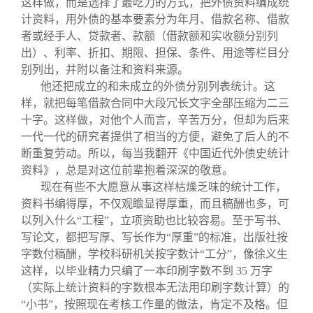
这样做，而是选择了最吃力的方式，把外债资料编成统
计资料，用外债的基本要素分为年月、借款名称、借款
者或经手人、贷款者、款额（借款额和实收额分别列
出）、利率、折扣、期限、担保、条件、用途等栏目分
别列出，并附以备注和资料来源。
他还把成立的和未成立的外债分别列表统计。这
样，就把每笔借款合同中大段冗长文字全部压缩为二三
十字。这样做，对他个人而言，辛苦万分，但却为后来
一代一代的研究者提供了相当的方便，避免了后人的不
断重复劳动。所以，每当我翻开《中国近代外债史统计
资料》，总是对这位前辈抱着深深的敬意。
现在有些不大愿意从事这样枯燥乏味的统计工作，
资料书编得厚，不仅观瞻显得厚重，而且稿酬也多，可
以列入什么“工程”，立项资助也比较容易。至于写书、
写论文，都把写厚、写长作为“厚重”的标准，出版社按
字数付稿酬，学校科研机关按字数计“工分”，像徐义生
这样，以毕业精力只编了一本印刷字数不到 35 万字
（实际上统计资料的字数根本无法用印刷字数计算）的
“小书”，按照现在考核工作量的做法，肯定不及格。但