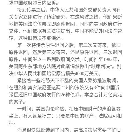
求中国政府20日内应诉。
接到传票之后，中华人民共和国外交部负责人同有
关专家立即进行了缜密研究，在这风波之始，他们果断
地把美国法院传票立即原件退回，同时向美国政府进行
交涉，他们依据有关法律提出，中国不能受外国法院管
辖，这种旧债决不能偿还。
第一次将传票原件退回之后，第二次又寄来，依旧
原件退回，然后第三次寄来，还是原件退回。三次退回
原件，中间继以一系列政府间交涉。时间推至1982年，
美国阿州东部地方法院对此案悍然做出“缺席判决”。判
决中华人民共和国赔偿原告损失4000万美元。
紧接着一些唯恐天下不乱的美国人乘势推波助澜，
在纽约和宾夕法尼亚这两个州的法院又有3件向中国诉
讼偿还旧中国政府发行的26种债券，本息合计万亿美元
的案子。
一时间，美国舆论哗然，扣压中国财产的声浪甚嚣
尘上，有人甚至扬言：只要是中国的财产，法院就可扣
押。
消息很快就反馈到了国内，最高决策层需要了解旧