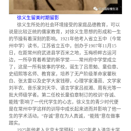
徐义生留美时期留影
徐义生所处的社会环境接受的家庭品德教育，可以
说是比较正统的儒家教育，对徐义生思想的形成和一生
的节操有着深刻的影响。1921年他考入省立五中（今常
州中学）读书，江苏省立五中，创办于1907年11月15
日，在距常州府武进县学百米之地，玉梅桥畔古运河
边，一所孕育着希望的新学堂——常州府中学堂成立
了，这是一所有故事的学校，诞生了吕思勉、童伯章、
史绍熙等名师、教育家，培养了无产阶级革命家瞿秋
白、张太雷以及史学大家钱穆，心理学家潘菽、文学家
刘半农、音乐家刘天华、语言学家吕叔湘、周有光等一
批大师级学者。第二任校长童伯章制订的校训“存诚、
能贱”影响了一代代学生的心志，徐义生的青少时代便
是在常州中学这样的训导中成长起来进而并影响了他一
生的学术活动。“存诚”意在为人真诚，“能贱”意在做事
踏实。
1925
年他考入北京大学预科；1927年考入清华大学