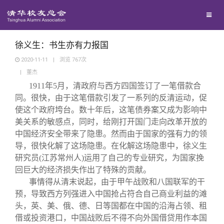
兴趣群体
西南联大校友会
徐义生：书生亦有力报国
2020-11-11
|
浏览
767
次
|
董杰
回馈母校
1911
年5月，清政府与西方四国签订了一笔借款合
同。很快，由于这笔借款引发了一系列的反清运动，促
媒体平台
捐赠项目
使这个政府垮台。数十年后，这笔债券案又成为影响中
美关系的敏感点，同时，给刚打开国门走向改革开放的
中国经济安全带来了隐患。然而由于国家的强有力的领
百年清华
捐赠新闻
《清华校友通讯》
导，很快化解了这场隐患。在化解这场隐患中，徐义生
研究员(江苏常州人)运用了自己的专业研究，为国家挽
校友服务
捐赠纪事
《水木清华》
清华人物
回巨大的经济损失作出了特殊的贡献。
事情得从清末说起，由于甲午战败和八国联军的干
预，导致西方列强进入中国抢占符合自己商业利益的滩
校友总会
捐赠方法
我要订阅
清华故事
终身学习
头，英、美、俄、德、日等国都在中国的沿海占领、租
借或投资港口，中国战败后不得不向外国借贷用作本国