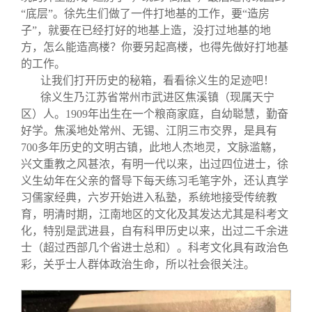
“底层”。徐先生们做了一件打地基的工作，要“造房
子”，就要在已经打好的地基上造，没打过地基的地
方，怎么能造高楼？你要另起高楼，也得先做好打地基
的工作。
让我们打开历史的秘箱，看看徐义生的足迹吧！
徐义生乃江苏省常州市武进区焦溪镇（现属天宁
区）人。1909年出生在一个粮商家庭，自幼聪慧，勤奋
好学。焦溪地处常州、无锡、江阴三市交界，是具有
700多年历史的文明古镇，此地人杰地灵，文脉滥觞，
兴文重教之风甚浓，有明一代以来，出过四位进士，徐
义生幼年在父亲的督导下每天练习毛笔字外，还认真学
习儒家经典，六岁开始进入私塾，系统地接受传统教
育，明清时期，江南地区的文化及其发达尤其是科考文
化，特别是武进县，自有科甲历史以来，出过二千余进
士（超过西部几个省进士总和）。科考文化具有政治色
彩，关乎士人群体政治生命，所以社会很关注。