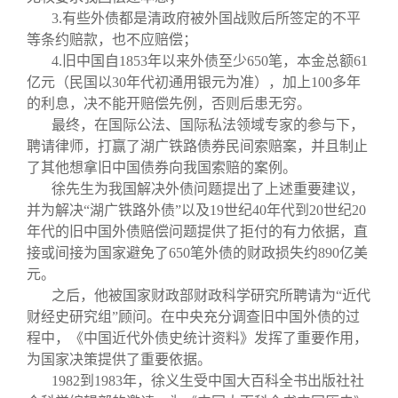
3.
有些外债都是清政府被外国战败后所签定的不平
等条约赔款，也不应赔偿；
4.
旧中国自1853年以来外债至少650笔，本金总额61
亿元（民国以30年代初通用银元为准），加上100多年
的利息，决不能开赔偿先例，否则后患无穷。
最终，在国际公法、国际私法领域专家的参与下，
聘请律师，打赢了湖广铁路债券民间索赔案，并且制止
了其他想拿旧中国债券向我国索赔的案例。
徐先生为我国解决外债问题提出了上述重要建议，
并为解决“湖广铁路外债”以及19世纪40年代到20世纪20
年代的旧中国外债赔偿问题提供了拒付的有力依据，直
接或间接为国家避免了650笔外债的财政损失约890亿美
元。
之后，他被国家财政部财政科学研究所聘请为“近代
财经史研究组”顾问。在中央充分调查旧中国外债的过
程中，《中国近代外债史统计资料》发挥了重要作用，
为国家决策提供了重要依据。
1982
到1983年，徐义生受中国大百科全书出版社社