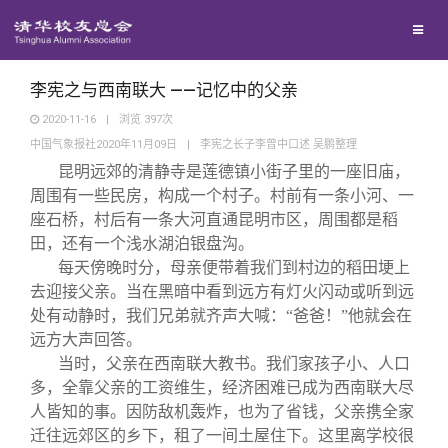
兴趣群体
西南联大校友会
李宪之与西南联大 ——记忆中的父亲
2020-11-16
|
浏览
397
次
中国气象报社2020年11月09日
|
李宪之长子李曾中口述 吴鹏整理
回馈母校
昆明远郊的清静寺是莲德镇小街子里的一座旧庙，
周围有一些民房，构成一个村子。村前有一条小河、一
媒体平台
捐赠项目
座石桥，村后有一条大河直通昆明市区，周围都是稻
田，还有一个浅水湖泊银盘沟。
每天傍晚时分，母亲便带着我们到村边的稻田埂上
百年清华
捐赠新闻
《清华校友通讯》
去迎接父亲。当在黑暗中看到远方有灯火闪动或听到远
处有动静时，我们兄弟就齐声大喊：“爸爸！”他就会在
校友服务
捐赠纪事
《水木清华》
清华人物
远方大声回答。
当时，父亲在西南联大教书。我们家孩子小、人口
多，全靠父亲的工资维生，经济困难已成为西南联大尽
校友总会
捐赠方法
我要订阅
清华故事
终身学习
人皆知的事。因防敌机轰炸，也为了省钱，父亲携全家
迁往远郊区的乡下，租了一间土屋住下。这里离学校很