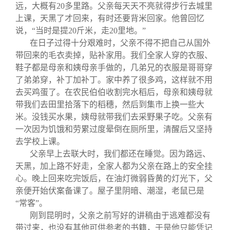
关闭
义工计划
新媒体平台
青春风采
信息化服务
总会简介
远，大概有20多里路。父亲每天天不亮就得步行去城里
上课，天黑了才回来，有时还要背米回家。他曾回忆
说，“当时是提20斤米，走20里地。”
校友文苑
三创大赛
会长致辞
在日子过得十分艰难时，父亲不得不把自己从国外
带回来的毛衣卖掉，贴补家用。我们全家人穿的衣服、
校友讲坛
实用信息
总会章程
鞋子都是母亲和姨母亲手做的，几弟兄的衣服是哥哥穿
了弟弟穿，补丁加补丁。家中养了很多鸡，这样就不用
去买鸡蛋了。在农民伯伯收割完水稻后，母亲和姨母就
校友视界
理事会名单
带我们去田里拾落下的稻穗，然后到集市上换一些大
米。没钱买水果，姨母就带我们去采野果子吃。父亲有
制度法规
一次因为饥饿和劳累过度晕倒在厕所里，清醒后又坚持
去学校上课。
父亲早上去联大时，我们都还在睡觉。因为路远、
联系我们
天黑，加上路不好走，全家人都为父亲在路上的安全挂
心。晚上回来吃完饭后，在油灯微弱昏黄的灯光下，父
亲便开始伏案备课了。屋子里阴暗、潮湿，老鼠已是
“常客”。
刚到昆明时，父亲之前写好的讲稿由于逃难都没有
带过来，也没有其他可供参考的书籍，于是他只能凭记