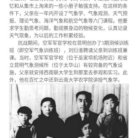
忆和从集市上淘来的一些小册子勉强支持。在这样的条
件下，父亲在一年内开设了气象学、气象观测、天气预
报、理论气象、海洋气象和航空气象等六门课程。他要
求学生勤思考问题，勤观察身边的物候变化，认真记录
天气现象，为以后的工作积累经验。
抗战期间，空军军官学校在昆明创办了5期测候训练
班（即空军气象训练班），刘衍淮聘请父亲到训练班兼
课。当时，空军军官学校（位于巫家坝机场附近）和省
立昆明气象测候所（位于太华山）有较完备的气象设
施，父亲就安排西南联大学生到那里去参观和实习。此
外，他在百忙之中还到云南大学农学院讲授气象学。