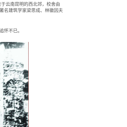
位于云南昆明的西北郊，校舍由
著名建筑学家梁思成、林徽因夫
追怀不已。