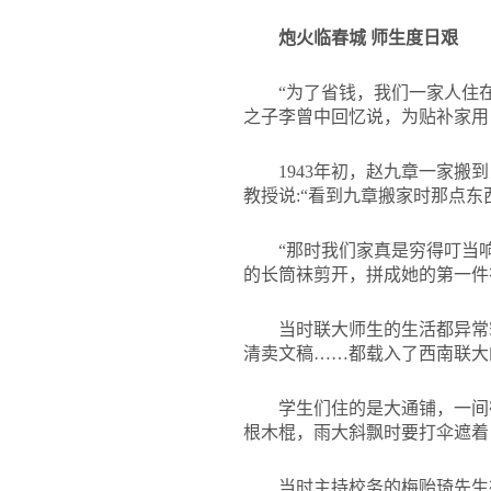
炮火临春城 师生度日艰
“为了省钱，我们一家人住
之子李曾中回忆说，为贴补家用
1943
年初，赵九章一家搬到
教授说:“看到九章搬家时那点东
“那时我们家真是穷得叮当
的长筒袜剪开，拼成她的第一件
当时联大师生的生活都异常
清卖文稿……都载入了西南联大
学生们住的是大通铺，一间
根木棍，雨大斜飘时要打伞遮着
当时主持校务的梅贻琦先生