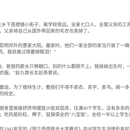
在乡下莲德镇小街子，离学校很远。全家七口人，全靠父亲的工
，父亲将自己从国外带回来的毛衣也卖掉了。
昆明郊外的惠家大院。搬家时，他们一家全部的家当只装了一辆
西，我就难过得要掉眼泪！”
响，爸爸的薪水只够糊口，别的什么都顾不上。我妹妹出生时，
衣服。”赵九章长女赵燕曾说。
窘迫，为了维持生计，教授们不得不卖衣、卖字、卖书。闻一多
的校史。
宿舍里挨挨挤挤地摆放20张双层床，住满40个学生，没有多余
；吃的是砂粒、稗子、鼠屎俱全的“八宝饭”。全校一半以上学生
在1942年写的《国立西南联合大学要览》中对学生生活情形有