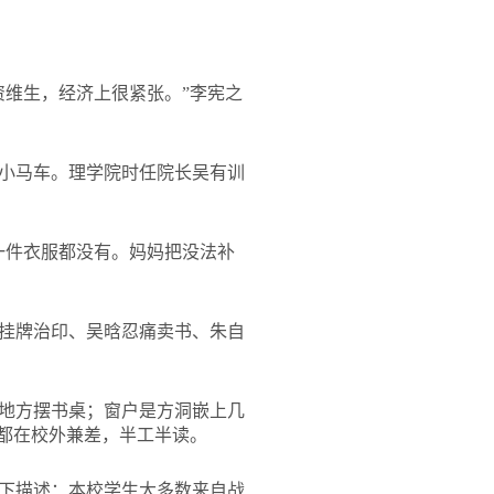
资维生，经济上很紧张。”李宪之
小马车。理学院时任院长吴有训
一件衣服都没有。妈妈把没法补
挂牌治印、吴晗忍痛卖书、朱自
的地方摆书桌；窗户是方洞嵌上几
都在校外兼差，半工半读。
如下描述：本校学生大多数来自战