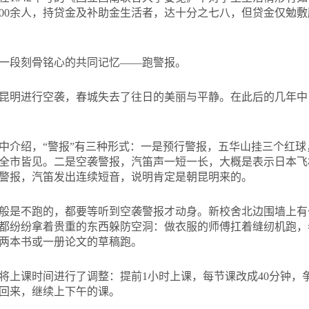
800余人，持贷金及补助金生活者，达十分之七八，但贷金仅勉
一段刻骨铭心的共同记忆——跑警报。
昆明进行空袭，春城失去了往日的美丽与平静。在此后的几年中
中介绍，“警报”有三种形式：一是预行警报，五华山挂三个红
全市皆见。二是空袭警报，汽笛声一短一长，大概是表示日本飞
警报，汽笛发出连续短音，说明肯定是朝昆明来的。
般是不跑的，都要等听到空袭警报才动身。新校舍北边围墙上有
都纷纷拿着贵重的东西躲防空洞：做衣服的师傅扛着缝纫机跑，
两本书或一册论文的草稿跑。
将上课时间进行了调整：提前1小时上课，每节课改成40分钟，
回来，继续上下午的课。