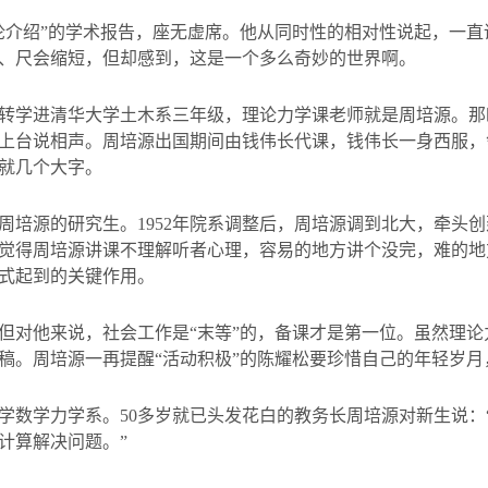
论介绍”的学术报告，座无虚席。他从同时性的相对性说起，一直
、尺会缩短，但却感到，这是一个多么奇妙的世界啊。
转学进清华大学土木系三年级，理论力学课老师就是周培源。那
上台说相声。周培源出国期间由钱伟长代课，钱伟长一身西服，
就几个大字。
周培源的研究生。
1952
年院系调整后，周培源调到北大，牵头创
觉得周培源讲课不理解听者心理，容易的地方讲个没完，难的地
式起到的关键作用。
但对他来说，社会工作是“末等”的，备课才是第一位。虽然理
稿。周培源一再提醒“活动积极”的陈耀松要珍惜自己的年轻岁月
学数学力学系。
50
多岁就已头发花白的教务长周培源对新生说：
计算解决问题。”