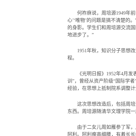
何祚庥说，周培源
1949
年前
心’‘唯物’的问题是搞不清楚
的身影。学生们和周培源交流国
地进步了。”
1951
年秋，知识分子思想改
程。
《光明日报》
1952
年
4
月发
训”，曾经从资产阶级“国际学
经验，在思想上抵制院系调整计
这次思想改造后，包括周培
东西。周培源随清华文理学院一
由于二女儿周如雁参了军，
阿利。阿利瘦高细腰，有着长长