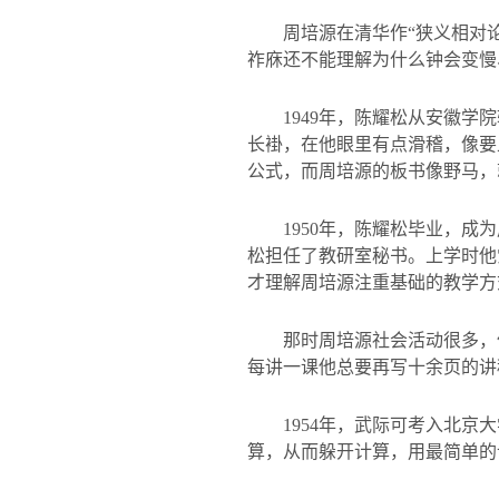
周培源在清华作“狭义相对
祚庥还不能理解为什么钟会变慢
1949
年，陈耀松从安徽学院
长褂，在他眼里有点滑稽，像要
公式，而周培源的板书像野马，
1950
年，陈耀松毕业，成为
松担任了教研室秘书。上学时他
才理解周培源注重基础的教学方
那时周培源社会活动很多，
每讲一课他总要再写十余页的讲
1954
年，武际可考入北京大
算，从而躲开计算，用最简单的