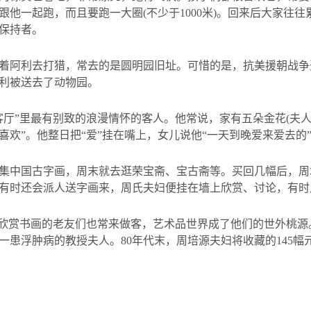
跟他一起跑，而且要跑一大圈
(
不少于
1000
米
)
。回来后大家往往
保持者。
着阿利去打猎，常去的是圆明园旧址。可惜的是，抗美援朝战争
利被送去了动物园。
客厅”里最有别致的浪漫情怀的客人。他常说，家有五朵金花
(
夫
欢”。他整日把“爱”挂在嘴上，女儿说他“一天到晚爱来爱去的
集中国古字画，周末就去逛荣宝斋、宝古斋等。买回几幅后，周
有时还会派人送字画来，周氏夫妇便挂在墙上欣赏、讨论，有时
起欣赏书画的老友们也常来做客，艺术品世界成了他们的世外桃
一患浮肿病的教授夫人。
80
年代末，周培源夫妇将收藏的
145
幅