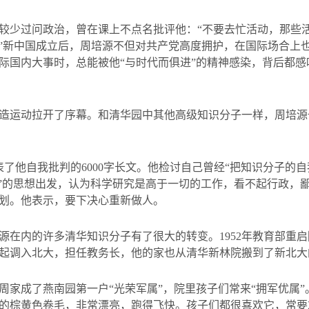
较少过问政治，曾在课上不点名批评他：“不要去忙活动，那些活
的。”新中国成立后，周培源不但对共产党高度拥护，在国际场合上
际国内大事时，总能被他“与时代而俱进”的精神感染，背后都感
造运动拉开了序幕。和清华园中其他高级知识分子一样，周培源
表了他自我批判的
6000
字长文。他检讨自己曾经“把知识分子的
者”的思想出发，认为科学研究是高于一切的工作，看不起行政，
划。他表示，要下决心重新做人。
源在内的许多清华知识分子有了很大的转变。
1952
年教育部重启
起调入北大，担任教务长，他的家也从清华新林院搬到了新北大
周家成了燕南园第一户“光荣军属”，院里孩子们常来“拥军优属
的棕黄色卷毛，非常漂亮，跑得飞快。孩子们都很喜欢它，常要