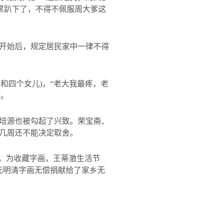
累趴下了，不得不佩服周大爹这
开始后，规定居民家中一律不得
人和四个女儿
)
，“老大我最疼，老
”。
培源也被勾起了兴致。荣宝斋、
几周还不能决定取舍。
源。为收藏字画，王蒂澂生活节
元明清字画无偿捐献给了家乡无