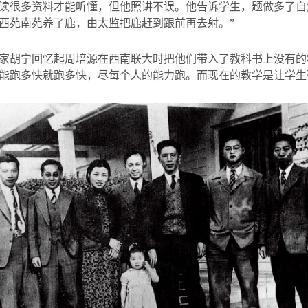
读很多资料才能听懂，但他照讲不误。他告诉学生，题做多了自
西苑南苑养了鹿，由太监把鹿赶到跟前再去射。”
家胡宁回忆起周培源在西南联大时把他们带入了教科书上没有的
能跑多快就跑多快，尽每个人的能力跑。而现在的教学是让学生