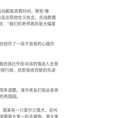
动都是浪费时间，那些‘唯
也总出现他仗义执言、舌战群儒
叹：“我们的老师真的是大幅度
也经历了一段不容易的心路历
自我改造比作反动派的强迫人去受
鄙视行政，抗拒吸收苏联的先进
院系调整。清华老友们就此各奔
的燕南园。
”。周家有一只爱尔兰猎犬，名叫
求跟周大爹一起去遛狗。周大爹