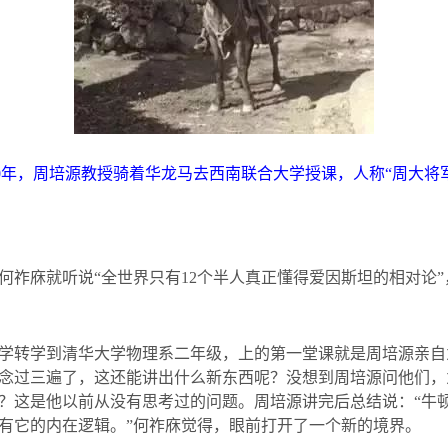
0
年，周培源教授骑着华龙马去西南联合大学授课，人称“周大将
何祚庥就听说“全世界只有
12
个半人真正懂得爱因斯坦的相对论”
学转学到清华大学物理系二年级，上的第一堂课就是周培源亲自
念过三遍了，这还能讲出什么新东西呢？没想到周培源问他们，
？这是他以前从没有思考过的问题。周培源讲完后总结说：“牛
有它的内在逻辑。”何祚庥觉得，眼前打开了一个新的境界。