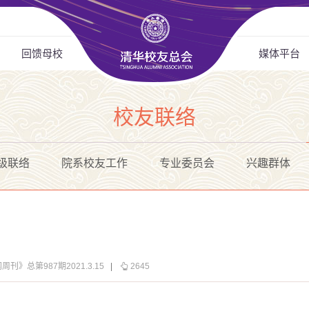
回馈母校
媒体平台
校友联络
级联络
院系校友工作
专业委员会
兴趣群体
刊》总第987期2021.3.15
|
2645