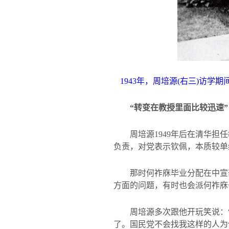
1943
年，周培源
(
右三
)
访学期
“转变在教授里面比较迅速”
周培源
1949
年后在清华担任
负责，对党表示钦佩，本质较单
那时何祚庥毕业分配在中宣
方面的问题，有时也会派何祚庥
周培源多次跟他开玩笑说：
了。国民党不会找我这样的人为