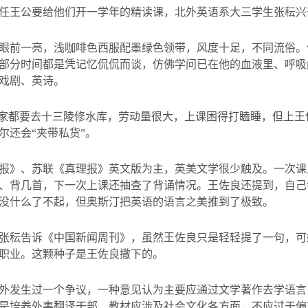
任王公要给他们开一学年的精读课，北外英语系大三学生张秐兴
眼前一亮，浅咖啡色西服配墨绿色领带，风度十足，不同流俗。
部分时间都是凭记忆侃侃而谈，仿佛学问已在他的血液里、呼吸
戏剧、英诗。
大家都要去十三陵修水库，劳动量很大，上课困得打瞌睡，但上
尔还会“夹带私货”。
报》、苏联《真理报》英文版为主，英美文学很少触及。一次课
、背几首，下一次上课还抽查了背诵情况。王佐良还提到，自己
没什么了不起，但奥斯汀把英语的语言之美推到了极致。
张秐告诉《中国新闻周刊》，虽然王佐良只是轻轻提了一句，可
职业。这颗种子是王佐良撒下的。
外发生过一个争议，一种意见认为主要应通过文学著作去学语言
是培养外事翻译干部，教材应涉及社会文化各方面，不应过于偏