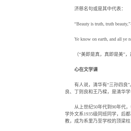
济慈名句或是其中代表：
“
Beauty is truth, truth beauty,”-
Ye know on earth, and all ye 
（“美即是真，真即是美”
心在文学课
有人说，清华有“三孙四良
良、丁则良和王乃樑，是清华学
从上世纪
50
年代到
90
年代，
学外文系
1935
级同班同学，后都
教，成为系里乃至学校的顶梁柱