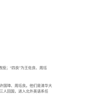
教授；“四良”为王佐良、周珏
许国璋、周珏良。他们是清华大
三人回国，进入北外英语系任