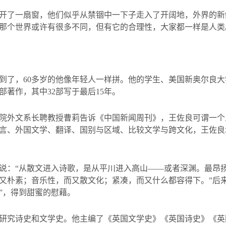
开了一扇窗，他们似乎从禁锢中一下子走入了开阔地，外界的新
那个世界或许有很多不同，但有它的合理性，大家都一样是人类
到了，
60
多岁的他像年轻人一样拼。他的学生、美国新奥尔良大
部著作，其中
32
部写于最后
15
年。
院外文系长聘教授曹莉告诉《中国新闻周刊》，王佐良可谓一个
言、外国文学、翻译、国别与区域、比较文学与跨文化，王佐良
说：“从散文进入诗歌，是从平川进入高山——或者深渊。最昂
又朴素；音乐性，而又散文化；紧凑，而又什么都容得下。”后
”，得到甜蜜的慰藉。
研究诗史和文学史。他主编了《英国文学史》《英国诗史》《英