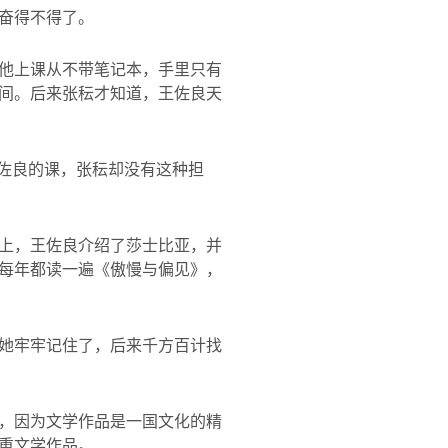
奋得不得了。
他上课从不带笔记本，手里只有
间。后来张秐才知道，王佐良天
王佐良的课，张秐却没有这种担
上，王佐良介绍了莎士比亚，并
每年都读一遍《傲慢与偏见》，
她牢牢记住了，后来千方百计找
，因为文学作品是一国文化的精
重文学作品。