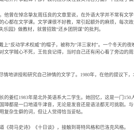
。他曾在悼念挚友周珏良的文章里说，在外语大学并不常有文学
的心都在文学课。文学课很不好教，常引起额外的麻烦，每次政
失乐园》做教材，就曾招致“还乡团阴谋”的批判。
被戴上“反动学术权威”的帽子，被称为“洋三家村”。一个冬天的
对文学贼心不死，王佐良记得，当时自己还有闲心看了旁边的周
以尽情地讲授和研究自己钟情的文学了。
1980
年，在他的提议下，
长的姜红
1983
年是北外英语系大二学生。她回忆，这是一门
150
国璋都是一口地道牛津音，无论是发音还是语法都无可挑剔。与
用复杂生僻的词，但让人觉得恰当妥帖。
道《荷马史诗》《十日谈》，接触到哥特风格和巴洛克风格。