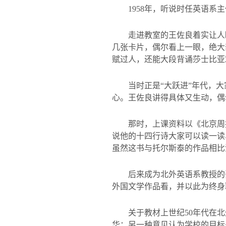
1958
年，听说时任英语系主
走进教室的王佐良着实让人
几张卡片，偶尔看上一眼，绝大
赋过人，还能大段背诵莎士比亚
当时正是“大跃进”年代，
心。王佐良讲得具体又生动，偶
那时，上课资料以《北京周
说他的十四行诗大家可以读一读
虽然这书与托尔斯泰的作品相比
后来成为北外英语系教授的
外国文学作品看，并以此为终身
关于教材上世纪
50
年代在北
华；另一种意见认为学校的目标