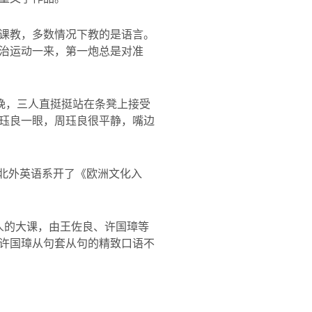
课教，多数情况下教的是语言。
治运动一来，第一炮总是对准
夜晚，三人直挺挺站在条凳上接受
珏良一眼，周珏良很平静，嘴边
北外英语系开了《欧洲文化入
人的大课，由王佐良、许国璋等
许国璋从句套从句的精致口语不