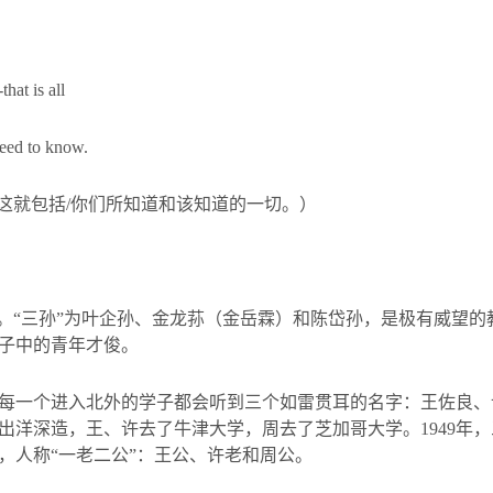
that is all
need to know.
，这就包括
/
你们所知道和该知道的一切。）
”。“三孙”为叶企孙、金龙荪（金岳霖）和陈岱孙，是极有威望的
子中的青年才俊。
每一个进入北外的学子都会听到三个如雷贯耳的名字：王佐良、
出洋深造，王、许去了牛津大学，周去了芝加哥大学。
1949
年，
，人称“一老二公”：王公、许老和周公。